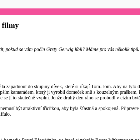
 filmy
tit, pokud se vám počin Grety Gerwig líbil? Máme pro vás několik tipů.
řála zapadnout do skupiny dívek, které si říkají Tom-Tom. Aby na tyto 
lepším kamarádem, který ji vyrobil domeček snů s kouzelným práškem, kt
že se jí to skutečně vyplní. Jenže druhý den ráno se probudí v cizím bytě 
emusí být atraktivní třicítkou, aby byla šťastná a spokojená. Připravte 
ffalo.