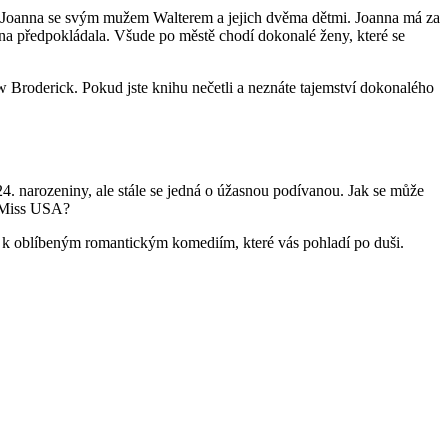
í Joanna se svým mužem Walterem a jejich dvěma dětmi. Joanna má za
nna předpokládala. Všude po městě chodí dokonalé ženy, které se
w Broderick. Pokud jste knihu nečetli a neznáte tajemství dokonalého
. narozeniny, ale stále se jedná o úžasnou podívanou. Jak se může
ky Miss USA?
řadí k oblíbeným romantickým komediím, které vás pohladí po duši.