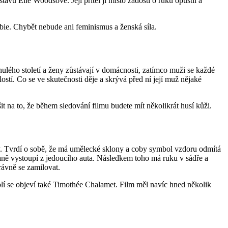
vu Elle Woodsové. Její přítel ji místo žádosti o ruku opustil a
ie. Chybět nebude ani feminismus a ženská síla.
nulého století a ženy zůstávají v domácnosti, zatímco muži se každé
ostí. Co se ve skutečnosti děje a skrývá před ní její muž nějaké
it na to, že během sledování filmu budete mít několikrát husí kůži.
sy. Tvrdí o sobě, že má umělecké sklony a coby symbol vzdoru odmítá
tvaně vystoupí z jedoucího auta. Následkem toho má ruku v sádře a
rávně se zamilovat.
rolí se objeví také Timothée Chalamet. Film měl navíc hned několik