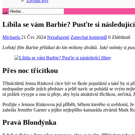
Životní styl
Líbila se vám Barbie? Pusťte si následující
Michaela
21 Čvc 2024
Nezařazené
Zanechat komentář
0 Zhlédnutí
Loňský film Barbie přilákal do kin miliony diváků. Jaké snímky si pus
Přes noc třicítkou
Třináctiletá Jenna Rinková chce být ve škole populární a také by si p
nedopadne podle jejích představ a ještě navíc se pohádá se svým nej
ni prášek vysype a ona si přeje, aby byla atraktivní třicítkou, nečeká, 
Prožijte s Jennou Rinkovou její příběh, během kterého si uvědomí, že n
zahrála Jennifer Garner a jejího nejlepšího kamaráda ztvárnil Mark Ru
Pravá Blondýnka