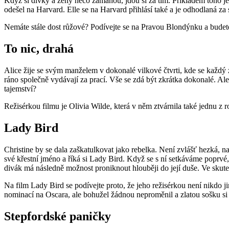
Když si dívky a ženy něco zamanou, jdou si za tím. Příkladem toho je 
odešel na Harvard. Elle se na Harvard přihlásí také a je odhodlaná z
Nemáte stále dost růžové? Podívejte se na Pravou Blondýnku a budet
To nic, drahá
Alice žije se svým manželem v dokonalé vilkové čtvrti, kde se každý z
ráno společně vydávají za prací. Vše se zdá být zkrátka dokonalé. Ale 
tajemství?
Režisérkou filmu je Olivia Wilde, která v něm ztvárnila také jednu z r
Lady Bird
Christine by se dala zaškatulkovat jako rebelka. Není zvlášť hezká,
své křestní jméno a říká si Lady Bird. Když se s ní setkáváme poprvé
divák má následně možnost proniknout hlouběji do její duše. Ve skutečn
Na film Lady Bird se podívejte proto, že jeho režisérkou není nikdo j
nominací na Oscara, ale bohužel žádnou neproměnil a zlatou sošku si
Stepfordské paničky