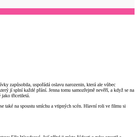
dívky zapůsobila, uspořádá oslavu narozenin, která ale vůbec
erý jí splní každé přání. Jenna tomu samozřejmě nevěří, a když se na
jako třicetiletá.
se také na spoustu smíchu a vtipných scén. Hlavní roli ve filmu si