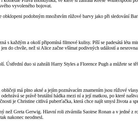
i komedie Pravá Blondýnka, ve které si zahrála Reese Witherspoon posta
a svého vyvoleného bojovat.
e obklopeni podobným množstvím růžové barvy jako při sledování Barb
ná s každým a okolí připomíná filmové kulisy. Píší se padesátá léta mi
jen do chvíle, než si Alice začne všímat podivných událostí a nesrovnal
olí. Ústřední duo si zahráli Harry Styles a Florence Pugh a můžete se těš
 na obličeji má plno akné a jejím poznávacím znamením jsou růžové vla
, odehrává se právě brutální hádka mezi ní a její matkou, po které naš
osti je Christine citlivá puberťačka, která chce najít smysl života a sp
iný než Greta Gerwig. Hlavní roli ztvárnila Saoirse Ronan a v jedné z 
 tak nakonec neodnesl.