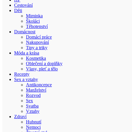
Cestování
Děti
Miminka
Školáci
Těhotenství
Domácnost
Domácí práce
Nakupování
Tipy a triky
Móda a krása
Kosmetika
Oblečení a doplňky
Vlasy, pleť a tělo
Recepty
Sex a vztahy
Antikoncepce
Manželství
Rozvod
Sex
Svatba
Vztahy
Zdraví
Hubnutí
Nemoci