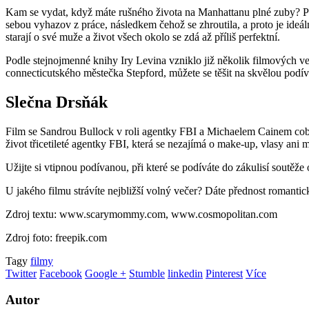
Kam se vydat, když máte rušného života na Manhattanu plné zuby? P
sebou vyhazov z práce, následkem čehož se zhroutila, a proto je ideá
starají o své muže a život všech okolo se zdá až příliš perfektní.
Podle stejnojmenné knihy Iry Levina vzniklo již několik filmových ve
connecticutského městečka Stepford, můžete se těšit na skvělou podí
Slečna Drsňák
Film se Sandrou Bullock v roli agentky FBI a Michaelem Cainem coby 
život třicetileté agentky FBI, která se nezajímá o make-up, vlasy ani
Užijte si vtipnou podívanou, při které se podíváte do zákulisí soutěže
U jakého filmu strávíte nejbližší volný večer? Dáte přednost romantic
Zdroj textu: www.scarymommy.com, www.cosmopolitan.com
Zdroj foto: freepik.com
Tagy
filmy
Twitter
Facebook
Google +
Stumble
linkedin
Pinterest
Více
Autor