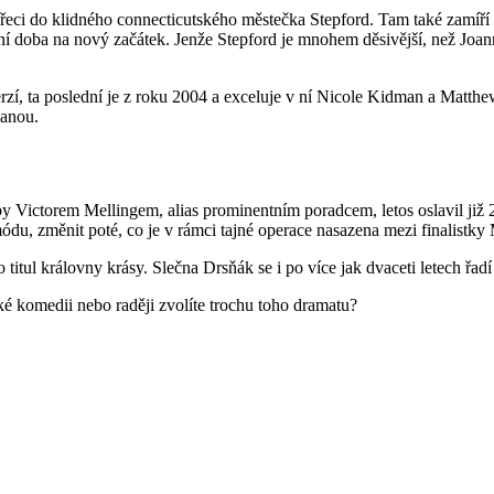
řeci do klidného connecticutského městečka Stepford. Tam také zamíř
lní doba na nový začátek. Jenže Stepford je mnohem děsivější, než Joa
rzí, ta poslední je z roku 2004 a exceluje v ní Nicole Kidman a Matthe
vanou.
Victorem Mellingem, alias prominentním poradcem, letos oslavil již 24
 módu, změnit poté, co je v rámci tajné operace nasazena mezi finalist
 o titul královny krásy. Slečna Drsňák se i po více jak dvaceti letech 
ké komedii nebo raději zvolíte trochu toho dramatu?