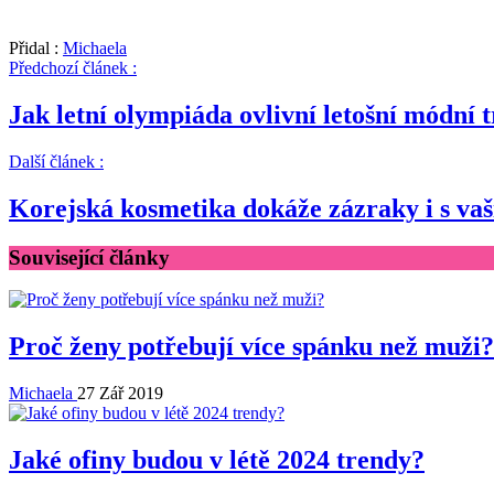
Přidal :
Michaela
Předchozí článek :
Jak letní olympiáda ovlivní letošní módní 
Další článek :
Korejská kosmetika dokáže zázraky i s va
Související články
Proč ženy potřebují více spánku než muži?
Michaela
27 Zář 2019
Jaké ofiny budou v létě 2024 trendy?