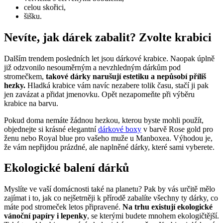
celou skořici,
šišku.
Nevíte, jak dárek zabalit? Zvolte krabici
Dalším trendem posledních let jsou dárkové krabice. Naopak úplně
již odzvonilo nesouměrným a nevzhledným dárkům pod
stromečkem,
takové dárky narušují estetiku a nepůsobí příliš
hezky.
Hladká krabice vám navíc nezabere tolik času, stačí ji pak
jen zavázat a přidat jmenovku. Opět nezapomeňte při výběru
krabice na barvu.
Pokud doma nemáte žádnou hezkou, kterou byste mohli použít,
objednejte si krásné elegantní
dárkové boxy
v barvě Rose gold pro
ženu nebo Royal blue pro vašeho muže u Manboxea. Výhodou je,
že vám nepřijdou prázdné, ale naplněné dárky, které sami vyberete.
Ekologické balení dárků
Myslíte ve vaší domácnosti také na planetu? Pak by vás určitě mělo
zajímat i to, jak co nejšetrněji k přírodě zabalíte všechny ty dárky, co
máte pod stromeček letos připravené.
Na trhu existují ekologické
vánoční papíry i lepenky
, se kterými budete mnohem ekologičtější.