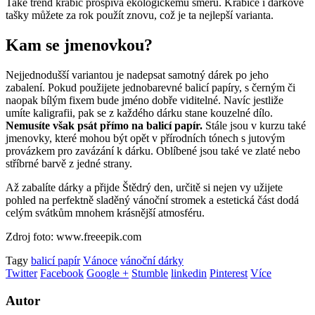
Také trend krabic prospívá ekologickému směru. Krabice i dárkové
tašky můžete za rok použít znovu, což je ta nejlepší varianta.
Kam se jmenovkou?
Nejjednodušší variantou je nadepsat samotný dárek po jeho
zabalení. Pokud použijete jednobarevné balicí papíry, s černým či
naopak bílým fixem bude jméno dobře viditelné. Navíc jestliže
umíte kaligrafii, pak se z každého dárku stane kouzelné dílo.
Nemusíte však psát přímo na balicí papír.
Stále jsou v kurzu také
jmenovky, které mohou být opět v přírodních tónech s jutovým
provázkem pro zavázání k dárku. Oblíbené jsou také ve zlaté nebo
stříbrné barvě z jedné strany.
Až zabalíte dárky a přijde Štědrý den, určitě si nejen vy užijete
pohled na perfektně sladěný vánoční stromek a estetická část dodá
celým svátkům mnohem krásnější atmosféru.
Zdroj foto: www.freeepik.com
Tagy
balicí papír
Vánoce
vánoční dárky
Twitter
Facebook
Google +
Stumble
linkedin
Pinterest
Více
Autor