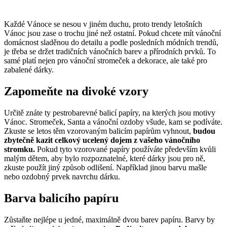
Každé Vánoce se nesou v jiném duchu, proto trendy letošních
Vánoc jsou zase o trochu jiné než ostatní. Pokud chcete mít vánoční
domácnost sladěnou do detailu a podle posledních módních trendů,
je třeba se držet tradičních vánočních barev a přírodních prvků. To
samé platí nejen pro vánoční stromeček a dekorace, ale také pro
zabalené dárky.
Zapomeňte na divoké vzory
Určitě znáte ty pestrobarevné balicí papíry, na kterých jsou motivy
Vánoc. Stromeček, Santa a vánoční ozdoby všude, kam se podíváte.
Zkuste se letos těm vzorovaným balicím papírům vyhnout,
budou
zbytečně kazit celkový ucelený dojem z vašeho vánočního
stromku.
Pokud tyto vzorované papíry používáte především kvůli
malým dětem, aby bylo rozpoznatelné, které dárky jsou pro ně,
zkuste použít jiný způsob odlišení. Například jinou barvu mašle
nebo ozdobný prvek navrchu dárku.
Barva balicího papíru
Zůstaňte nejlépe u jedné, maximálně dvou barev papíru. Barvy by