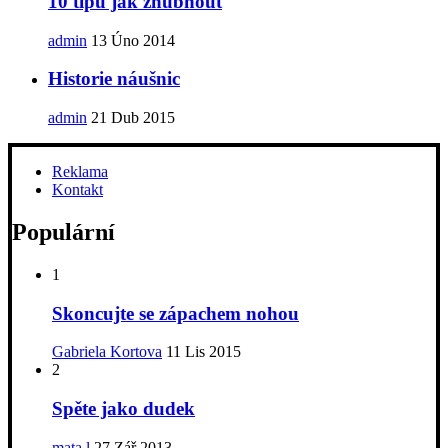
10 tipů jak zhubnout
admin
13 Úno 2014
Historie náušnic
admin
21 Dub 2015
Reklama
Kontakt
Populární
1
Skoncujte se zápachem nohou
Gabriela Kortova
11 Lis 2015
2
Spěte jako dudek
mata.l
27 Zář 2013