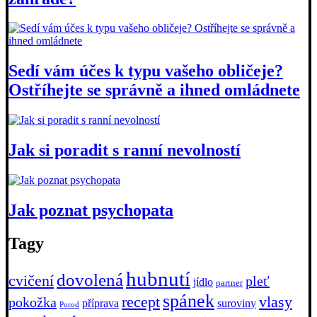
Sedí vám účes k typu vašeho obličeje?
Ostříhejte se správně a ihned omládnete
Jak si poradit s ranní nevolností
Jak poznat psychopata
Tagy
hubnutí
dovolená
cvičení
pleť
jídlo
partner
spánek
recept
vlasy
pokožka
příprava
suroviny
Porod