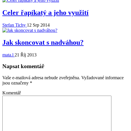
Celer řapíkatý a jeho využití
Stefan Tichy
12 Srp 2014
Jak skoncovat s nadváhou?
mata.l
21 Říj 2013
Napsat komentář
Vaše e-mailová adresa nebude zveřejněna.
Vyžadované informace
jsou označeny
*
Komentář