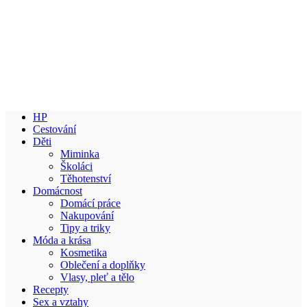
HP
Cestování
Děti
Miminka
Školáci
Těhotenství
Domácnost
Domácí práce
Nakupování
Tipy a triky
Móda a krása
Kosmetika
Oblečení a doplňky
Vlasy, pleť a tělo
Recepty
Sex a vztahy