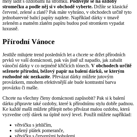
měly ladit s ozdobami na stromku.
Podívejte se na ozdoby
stromečku a podle něj si v obchodě vyberte.
Držíte se klasické
červené, zelené a zlaté? Pak máte vyhráno, v obchodech určitě tyto
jednobarevné balicí papíry najdete. Například dárky v tmavě
zeleném a matném zlatém papíru budou pod stromkem vypadat
luxusně.
Přírodní Vánoce
Jestliže milujete trend posledních let a chcete se držet přírodních
prvků ve vaší domácnosti, pak vás jistě už napadlo, jak zabalit
vánoční dárky v co nejméně křičících tónech.
V obchodech určitě
seženete přírodní, béžový papír na balení dárků, se kterým
rozhodně nic nezkazíte
. Převázat dárky můžete jutovým
provázkem, mnohem efektivnější ale bude kontrastní barva
provázku či mašle.
Chcete na všechny členy domácnosti zapůsobit? Pak si k balení
dárku připravte také ozdoby, které k přírodnímu stylu dobře padnou.
Ke každé mašli můžete přilepit nebo přivázat malou ozdobu, která
vyzvedne celý dárek na úplně nový level. Použít můžete například:
větvičku s jehličím,
sušený plátek pomeranče,
větvičku s červenými bobulemi,