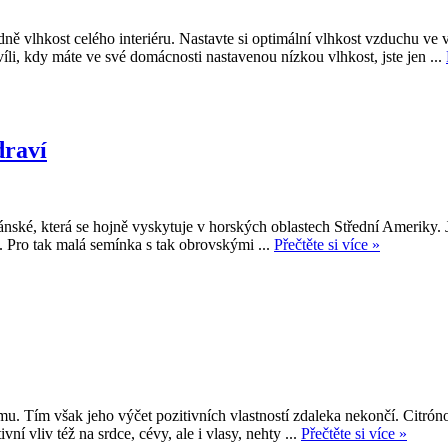
ě vlhkost celého interiéru. Nastavte si optimální vlhkost vzduchu ve 
li, kdy máte ve své domácnosti nastavenou nízkou vlhkost, jste jen ...
draví
nské, která se hojně vyskytuje v horských oblastech Střední Ameriky. Je
 Pro tak malá semínka s tak obrovskými ...
Přečtěte si více »
u. Tím však jeho výčet pozitivních vlastností zdaleka nekončí. Citróno
ní vliv též na srdce, cévy, ale i vlasy, nehty ...
Přečtěte si více »