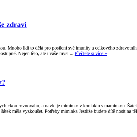
še zdraví
ou. Mnoho lidí to dělá pro posílení své imunity a celkového zdravotníh
ostupně. Nejen tělo, ale i vaše mysl ...
Přečtěte si více »
y?
sychickou rovnováhu, a navíc je miminko v kontaktu s maminkou. Šátek
 šátek měla vyzkoušet. Potřeby miminka Jestliže budete dítě nosit na těle