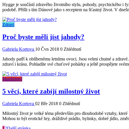
Hygge je součástí zdravého životního stylu, pohody, psychického i fyz
podobě. Přišli s tím Dánové jako s receptem na šťastný život. V dnešní
Zdraví
Proč byste měli jíst jahody?
Gabriela Kortova
10 Čvn 2018
0 Zhlédnutí
Jahody patří k oblíbenému letnímu ovoci. Jsou velmi chutné a zdravé. 
zdraví i krásu. Pohladíte své chuťové pohárky a ještě prospějete svém
Manželství
5 věcí, které zabíjí milostný život
Gabriela Kortova
02 Bře 2018
0 Zhlédnutí
Milostný život je velké téma především pro dlouhodobé vztahy, které m
Mohou to být erotické hry, dráždivé prádlo, bylinky, dobré jídlo, změn
1
2
Další stránka