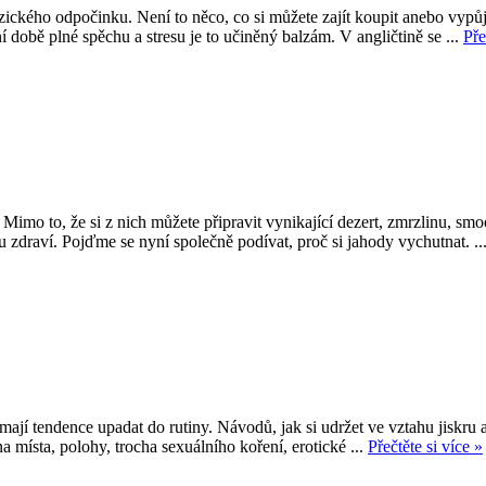
ického odpočinku. Není to něco, co si můžete zajít koupit anebo vypůjči
 době plné spěchu a stresu je to učiněný balzám. V angličtině se ...
Pře
Mimo to, že si z nich můžete připravit vynikající dezert, zmrzlinu, smo
u zdraví. Pojďme se nyní společně podívat, proč si jahody vychutnat. ..
ají tendence upadat do rutiny. Návodů, jak si udržet ve vztahu jiskru a
a místa, polohy, trocha sexuálního koření, erotické ...
Přečtěte si více »