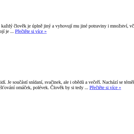
každý člověk je úplně jiný a vyhovují mu jiné potraviny i množství, vč
jí je ...
Přečtěte si více »
í. Je součástí snídaní, svačinek, ale i obědů a večeří. Nachází se téměř
hušťování omáček, polévek. Člověk by si tedy ...
Přečtěte si více »