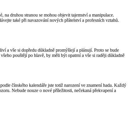
vé, na druhou stranou se mohou objevit tajemství a manipulace.
dávejte také při navazování nových přátelství a profesních vztahů.
ví a vše si dopředu důkladně promýšlejí a plánují. Proto se bude
všeho pouštějí po hlavě, by měli být opatrní a vše si raději důkladně
 podle čínského kalendáře jste totiž narození ve znamení hada. Každý
 pozoru. Nebude nouze o nové příležitosti, nečekaná překvapení a