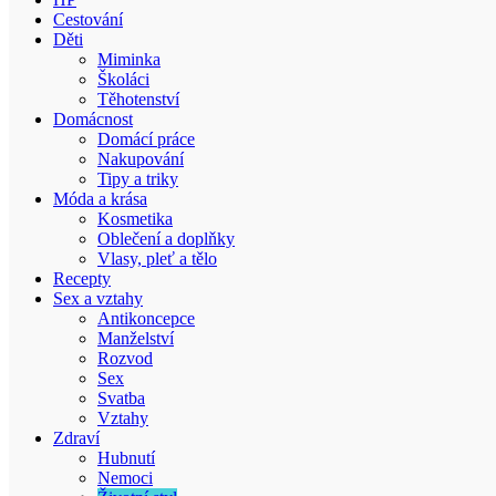
Cestování
Děti
Miminka
Školáci
Těhotenství
Domácnost
Domácí práce
Nakupování
Tipy a triky
Móda a krása
Kosmetika
Oblečení a doplňky
Vlasy, pleť a tělo
Recepty
Sex a vztahy
Antikoncepce
Manželství
Rozvod
Sex
Svatba
Vztahy
Zdraví
Hubnutí
Nemoci