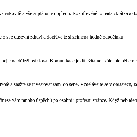
enkovitě a vše si plánujte dopředu. Rok dřevěného hada zkrátka a do
ujte o své duševní zdraví a dopřávejte si zejména hodně odpočinku.
e na důležitost slova. Komunikace je důležitá neustále, ale během r
otě a snažte se investovat sami do sebe. Vzdělávejte se v oblastech, kd
inese vám mnoho úspěchů po osobní i profesní stránce. Když nebudete 