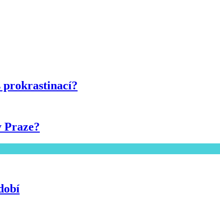
 prokrastinací?
v Praze?
dobí