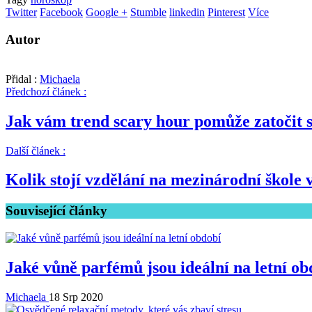
Twitter
Facebook
Google +
Stumble
linkedin
Pinterest
Více
Autor
Přidal :
Michaela
Předchozí článek :
Jak vám trend scary hour pomůže zatočit s
Další článek :
Kolik stojí vzdělání na mezinárodní škole 
Související články
Jaké vůně parfémů jsou ideální na letní ob
Michaela
18 Srp 2020