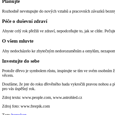
Plánujte
Rozhodně nevstupujte do nových vztahů a pracovních závazků bezmyšl
Péče o duševní zdraví
Abyste celý rok přežili ve zdraví, nepodceňujte to, jak se cítíte. Peč
O všem mluvte
Aby nedocházelo ke zbytečným nedorozuměním a omylům, nezapomínejt
Investujte do sebe
Protože dřevo je symbolem růstu, inspirujte se tím ve svém osobním živ
věcem.
Doufáme, že jste do roku dřevěného hada vykročili pravou nohou a př
pro vás úspěšný rok.
Zdroj textu: www.people.com, www.astrohled.cz
Zdroj foto: www.freepik.com
Tagy
horoskop