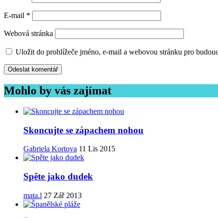
E-mail
*
Webová stránka
Uložit do prohlížeče jméno, e-mail a webovou stránku pro budou
Mohlo by vás zajímat
Skoncujte se zápachem nohou
Gabriela Kortova
11 Lis 2015
Spěte jako dudek
mata.l
27 Zář 2013