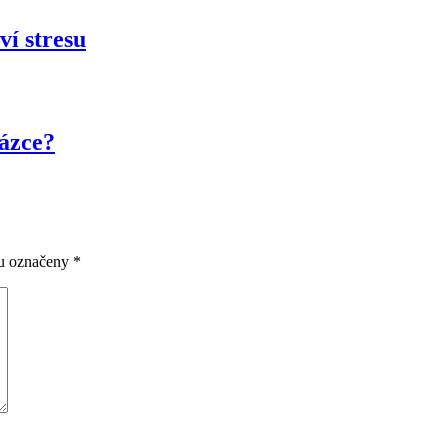
ví stresu
házce?
ou označeny
*