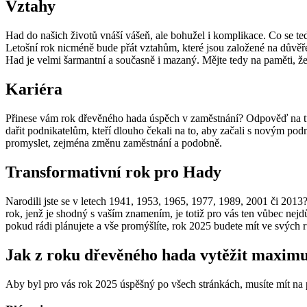
Vztahy
Had do našich životů vnáší vášeň, ale bohužel i komplikace. Co se te
Letošní rok nicméně bude přát vztahům, které jsou založené na důvěře,
Had je velmi šarmantní a současně i mazaný. Mějte tedy na paměti, že 
Kariéra
Přinese vám rok dřevěného hada úspěch v zaměstnání? Odpověď na tuto 
dařit podnikatelům, kteří dlouho čekali na to, aby začali s novým pod
promyslet, zejména změnu zaměstnání a podobně.
Transformativní rok pro Hady
Narodili jste se v letech 1941, 1953, 1965, 1977, 1989, 2001 či 2013
rok, jenž je shodný s vaším znamením, je totiž pro vás ten vůbec nejd
pokud rádi plánujete a vše promýšlíte, rok 2025 budete mít ve svých 
Jak z roku dřevěného hada vytěžit maxi
Aby byl pro vás rok 2025 úspěšný po všech stránkách, musíte mít na 