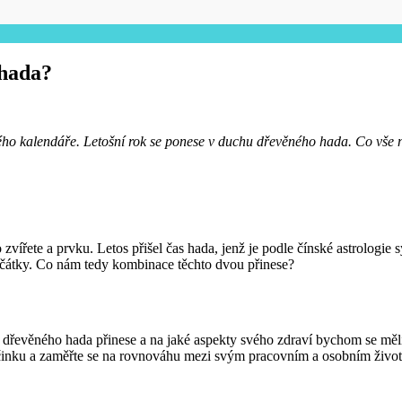
 hada?
ského kalendáře. Letošní rok se ponese v duchu dřevěného hada. Co vše
vířete a prvku. Letos přišel čas hada, jenž je podle čínské astrologie s
 začátky. Co nám tedy kombinace těchto dvou přinese?
dřevěného hada přinese a na jaké aspekty svého zdraví bychom se měli 
činku a zaměřte se na rovnováhu mezi svým pracovním a osobním živote