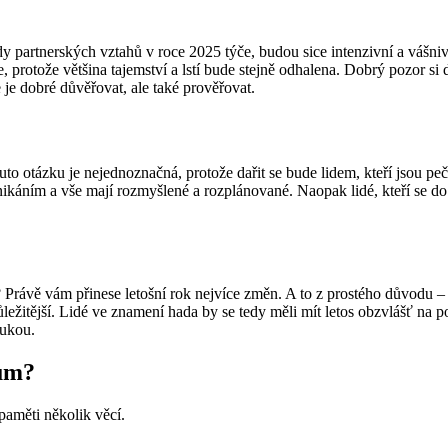
dy partnerských vztahů v roce 2025 týče, budou sice intenzivní a vášni
 protože většina tajemství a lstí bude stejně odhalena. Dobrý pozor si 
je dobré důvěřovat, ale také prověřovat.
otázku je nejednoznačná, protože dařit se bude lidem, kteří jsou pečli
nikáním a vše mají rozmyšlené a rozplánované. Naopak lidé, kteří se do 
? Právě vám přinese letošní rok nejvíce změn. A to z prostého důvodu –
ůležitější. Lidé ve znamení hada by se tedy měli mít letos obzvlášť na
rukou.
mum?
paměti několik věcí.