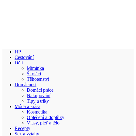
HP
Cestování
Děti
Miminka
Školáci
Těhotenství
Domácnost
Domácí práce
Nakupování
Tipy a triky
Móda a krása
Kosmetika
Oblečení a doplňky
Vlasy, pleť a tělo
Recepty
Sex a vztahy