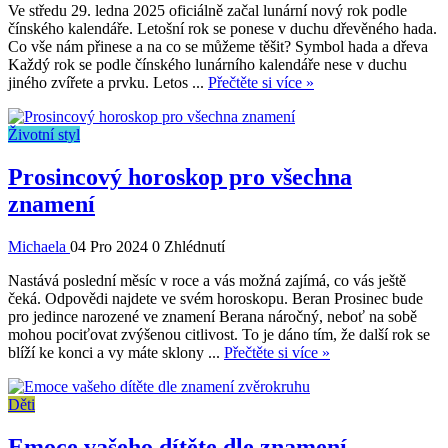
Ve středu 29. ledna 2025 oficiálně začal lunární nový rok podle
čínského kalendáře. Letošní rok se ponese v duchu dřevěného hada.
Co vše nám přinese a na co se můžeme těšit? Symbol hada a dřeva
Každý rok se podle čínského lunárního kalendáře nese v duchu
jiného zvířete a prvku. Letos ...
Přečtěte si více »
Životní styl
Prosincový horoskop pro všechna
znamení
Michaela
04 Pro 2024
0 Zhlédnutí
Nastává poslední měsíc v roce a vás možná zajímá, co vás ještě
čeká. Odpovědi najdete ve svém horoskopu. Beran Prosinec bude
pro jedince narozené ve znamení Berana náročný, neboť na sobě
mohou pociťovat zvýšenou citlivost. To je dáno tím, že další rok se
blíží ke konci a vy máte sklony ...
Přečtěte si více »
Děti
Emoce vašeho dítěte dle znamení