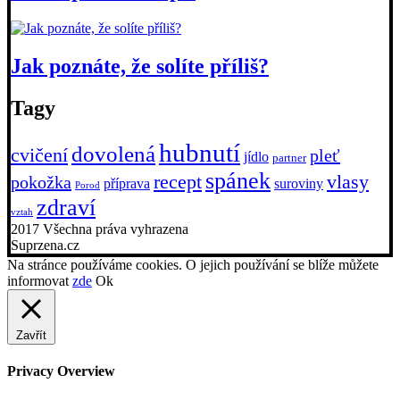
Jak poznáte, že solíte příliš?
Tagy
hubnutí
dovolená
cvičení
pleť
jídlo
partner
spánek
recept
vlasy
pokožka
příprava
suroviny
Porod
zdraví
vztah
2017 Všechna práva vyhrazena
Suprzena.cz
Na stránce používáme cookies. O jejich používání se blíže můžete
informovat
zde
Ok
Zavřít
Privacy Overview