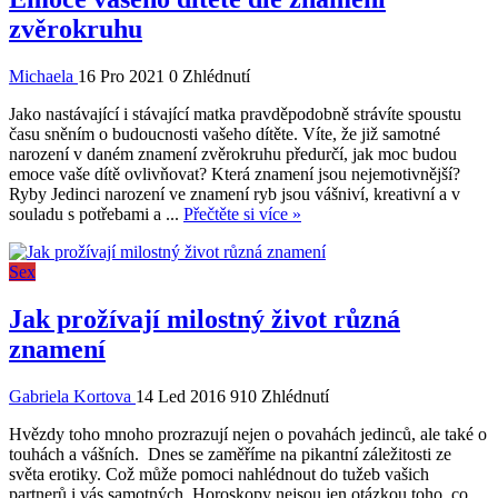
zvěrokruhu
Michaela
16 Pro 2021
0 Zhlédnutí
Jako nastávající i stávající matka pravděpodobně strávíte spoustu
času sněním o budoucnosti vašeho dítěte. Víte, že již samotné
narození v daném znamení zvěrokruhu předurčí, jak moc budou
emoce vaše dítě ovlivňovat? Která znamení jsou nejemotivnější?
Ryby Jedinci narození ve znamení ryb jsou vášniví, kreativní a v
souladu s potřebami a ...
Přečtěte si více »
Sex
Jak prožívají milostný život různá
znamení
Gabriela Kortova
14 Led 2016
910 Zhlédnutí
Hvězdy toho mnoho prozrazují nejen o povahách jedinců, ale také o
touhách a vášních. Dnes se zaměříme na pikantní záležitosti ze
světa erotiky. Což může pomoci nahlédnout do tužeb vašich
partnerů i vás samotných. Horoskopy nejsou jen otázkou toho, co