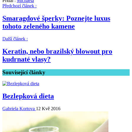
Přidal :
Michaela
Předchozí článek :
Smaragdové šperky: Poznejte luxus
tohoto zeleného kamene
Další článek :
Keratin, nebo brazilský blowout pro
kudrnaté vlasy?
Související články
Bezlepková dieta
Gabriela Kortova
12 Kvě 2016