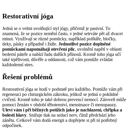
Restorativní jóga
Jedná se o velmi uvolňující styl jógy, přičemž je pasivní. To
znamená, že se pozice nemění často, v jedné setrváte pět až dvacet
minut. Využívají se různé pomůcky, například polštáře, bločky,
deky, pásky a případně i židle.
Jednotlivé pozice doplněné
pomůckami napomáhají otevření plic
, uvolnění napětí v oblasti
bederní páteře a nabízí řadu dalších přínosů. Kromě toho jóga učí
také trpělivosti, důvěře a oddanosti, což vám pomůže zvládat
každodenní stres.
Řešení problémů
Restorativní jóga se hodí v podstatě pro každého. Pomůže vám při
regeneraci po chirurgickém zákroku, jelikož se jedná o poklidné
cvičení. Kromě toho je také dobrou prevencí nemocí. Zároveň může
pomoci ženám v období těhotenství, menstruace či menopauzy.
Uleví vám i při běžných potížích jako je nachlazení, chřipka a
bolesti hlavy
. Snižuje tlak na sedací nerv, čímž předchází jeho
zánětu. Celkově vám dodá energii a dopřejete si při ní potřebný
odpočinek.