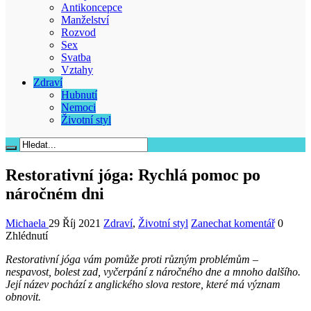
Antikoncepce
Manželství
Rozvod
Sex
Svatba
Vztahy
Zdraví
Hubnutí
Nemoci
Životní styl
Restorativní jóga: Rychlá pomoc po
náročném dni
Michaela
29 Říj 2021
Zdraví
,
Životní styl
Zanechat komentář
0
Zhlédnutí
Restorativní jóga vám pomůže proti různým problémům –
nespavost, bolest zad, vyčerpání z náročného dne a mnoho dalšího.
Její název pochází z anglického slova restore, které má význam
obnovit.