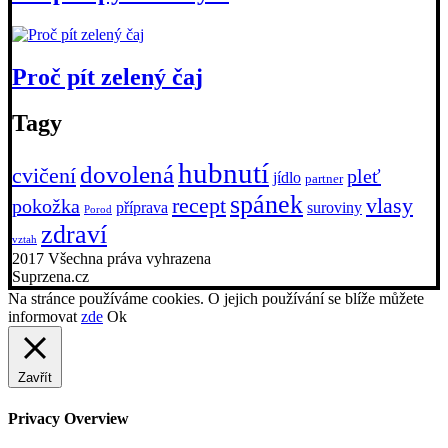
Proč pít zelený čaj
Tagy
hubnutí
dovolená
cvičení
pleť
jídlo
partner
spánek
recept
vlasy
pokožka
příprava
suroviny
Porod
zdraví
vztah
2017 Všechna práva vyhrazena
Suprzena.cz
Na stránce používáme cookies. O jejich používání se blíže můžete
informovat
zde
Ok
Zavřít
Privacy Overview