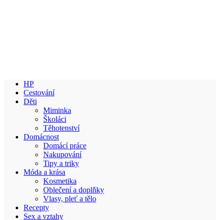
HP
Cestování
Děti
Miminka
Školáci
Těhotenství
Domácnost
Domácí práce
Nakupování
Tipy a triky
Móda a krása
Kosmetika
Oblečení a doplňky
Vlasy, pleť a tělo
Recepty
Sex a vztahy