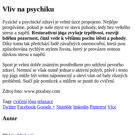
Vliv na psychiku
Fyzické a psychické zdraví je velmi úzce propojeno. Nejlépe
prospíváme, pokud je naše mysl ve stavu pohody, tedy bez velkého
stresu a napětí.
Restorativní jóga zvyšuje trpělivost, rozvíjí
bdělou pozornost, čímž vede k většímu pocitu štěstí a pohody
.
Díky tomu tak předchází řadě závažných onemocnění, která jsou
způsobována rychlým stylem života, který je provázen notnou
dávkou stresu a napětí.
Sport je velmi dobře známým prostředkem pro udržení pevného
zdraví. Nemusí se však nutně jednat o aktivní pohyb, právě i tento
typ jógy může být velmi nápomocný a uleví vám od řady různých
problémů. Stačí pár pomůcek a můžete se pustit do cvičení.
Zdroj foto: www.pixabay.com
Tagy
cvičení
jóga
relaxace
Twitter
Facebook
Google +
Stumble
linkedin
Pinterest
Více
Autor