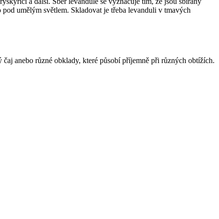
yskyřici a další. Sběr levandule se vyznačuje tím, že jsou sbírány
 to pod umělým světlem. Skladovat je třeba levanduli v tmavých
čaj anebo různé obklady, které působí příjemně při různých obtížích.