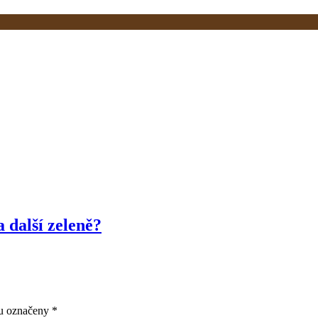
 další zeleně?
ou označeny
*