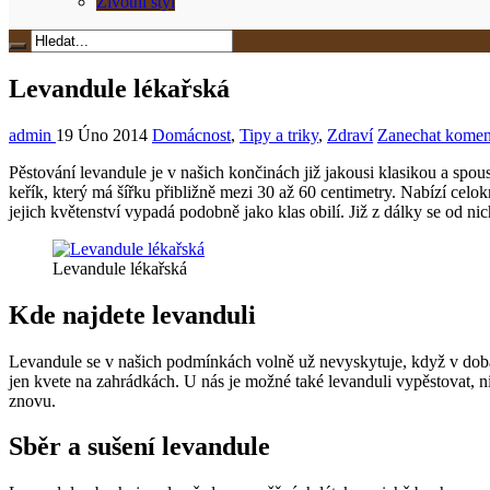
Životní styl
Levandule lékařská
admin
19 Úno 2014
Domácnost
,
Tipy a triky
,
Zdraví
Zanechat komen
Pěstování levandule je v našich končinách již jakousi klasikou a spo
keřík, který má šířku přibližně mezi 30 až 60 centimetry. Nabízí celo
jejich květenství vypadá podobně jako klas obilí. Již z dálky se od ni
Levandule lékařská
Kde najdete levanduli
Levandule se v našich podmínkách volně už nevyskytuje, když v dobách
jen kvete na zahrádkách. U nás je možné také levanduli vypěstovat, 
znovu.
Sběr a sušení levandule