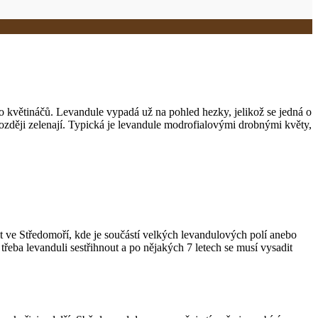
bo květináčů. Levandule vypadá už na pohled hezky, jelikož se jedná o
 později zelenají. Typická je levandule modrofialovými drobnými květy,
it ve Středomoří, kde je součástí velkých levandulových polí anebo
eba levanduli sestřihnout a po nějakých 7 letech se musí vysadit