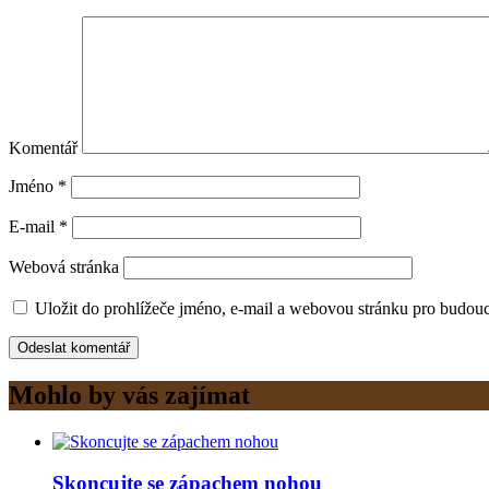
Komentář
Jméno
*
E-mail
*
Webová stránka
Uložit do prohlížeče jméno, e-mail a webovou stránku pro budou
Mohlo by vás zajímat
Skoncujte se zápachem nohou