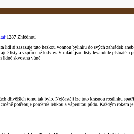
tář
1287 Zhlédnutí
usta lidí si zasazuje tuto hezkou vonnou bylinku do svých zahrádek ane
krajné listy a vzpřímené lodyhy. V mládí jsou listy levandule plstnaté a
ch lidné skvostná vůně.
 dřívějších tomu tak bylo. Nejčastěji lze tuto krásnou rostlinku spatř
nicméně potřebuje poměrně lehkou a vápenitou půdu. Každým rokem je tř