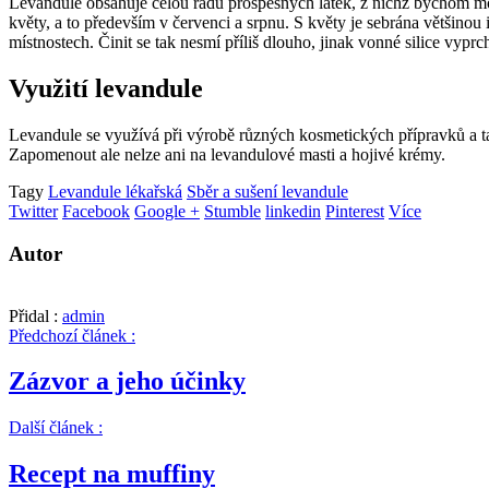
Levandule obsahuje celou řadu prospěšných látek, z nichž bychom mohli
květy, a to především v červenci a srpnu. S květy je sebrána většinou
místnostech. Činit se tak nesmí příliš dlouho, jinak vonné silice vyprch
Využití levandule
Levandule se využívá při výrobě různých kosmetických přípravků a ta
Zapomenout ale nelze ani na levandulové masti a hojivé krémy.
Tagy
Levandule lékařská
Sběr a sušení levandule
Twitter
Facebook
Google +
Stumble
linkedin
Pinterest
Více
Autor
Přidal :
admin
Předchozí článek :
Zázvor a jeho účinky
Další článek :
Recept na muffiny