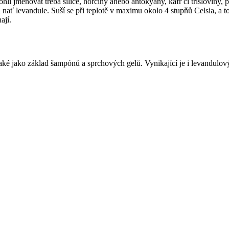
 jmenovat třeba silice, hořčiny anebo antokyany, kafr či třísloviny, pr
 i nať levandule. Suší se při teplotě v maximu okolo 4 stupňů Celsia, a
ají.
ké jako základ šampónů a sprchových gelů. Vynikající je i levandulový 