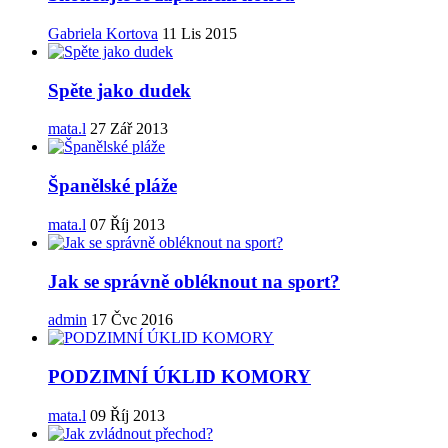
Gabriela Kortova
11 Lis 2015
Spěte jako dudek
mata.l
27 Zář 2013
Španělské pláže
mata.l
07 Říj 2013
Jak se správně obléknout na sport?
admin
17 Čvc 2016
PODZIMNÍ ÚKLID KOMORY
mata.l
09 Říj 2013