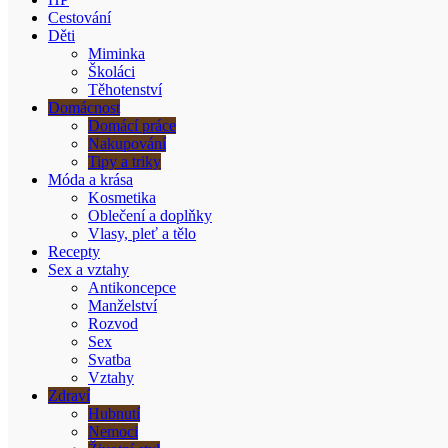
Cestování
Děti
Miminka
Školáci
Těhotenství
Domácnost
Domácí práce
Nakupování
Tipy a triky
Móda a krása
Kosmetika
Oblečení a doplňky
Vlasy, pleť a tělo
Recepty
Sex a vztahy
Antikoncepce
Manželství
Rozvod
Sex
Svatba
Vztahy
Zdraví
Hubnutí
Nemoci