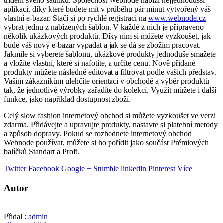
třídění svého šatníku. Společnost Webnode nabízí nejjednodušší
aplikaci, díky které budete mít v průběhu pár minut vytvořený váš
vlastní e-bazar. Stačí si po rychlé registraci na
www.webnode.cz
vybrat jednu z nabízených šablon. V každé z nich je připraveno
několik ukázkových produktů. Díky nim si můžete vyzkoušet, jak
bude váš nový e-bazar vypadat a jak se dá se zbožím pracovat.
Jakmile si vyberete šablonu, ukázkové produkty jednoduše smažete
a vložíte vlastní, které si nafotíte, a určíte cenu. Nově přidané
produkty můžete následně editovat a filtrovat podle vašich představ.
Vašim zákazníkům ulehčíte orientaci v obchodě a výběr produktů
tak, že jednotlivé výrobky zařadíte do kolekcí. Využít můžete i další
funkce, jako například dostupnost zboží.
Celý slow fashion internetový obchod si můžete vyzkoušet ve verzi
zdarma. Přidávejte a upravujte produkty, nastavte si platební metody
a způsob dopravy. Pokud se rozhodnete internetový obchod
Webnode používat, můžete si ho pořídit jako součást Prémiových
balíčků Standart a Profi.
Twitter
Facebook
Google +
Stumble
linkedin
Pinterest
Více
Autor
Přidal :
admin