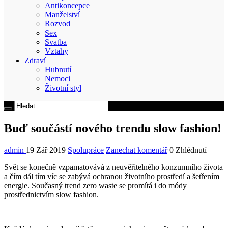
Antikoncepce
Manželství
Rozvod
Sex
Svatba
Vztahy
Zdraví
Hubnutí
Nemoci
Životní styl
Buď součástí nového trendu slow fashion!
admin
19 Zář 2019
Spolupráce
Zanechat komentář
0 Zhlédnutí
Svět se konečně vzpamatovává z neuvěřitelného konzumního života
a čím dál tím víc se zabývá ochranou životního prostředí a šetřením
energie. Současný trend zero waste se promítá i do módy
prostřednictvím slow fashion.