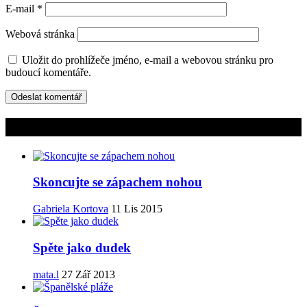
E-mail
*
Webová stránka
Uložit do prohlížeče jméno, e-mail a webovou stránku pro
budoucí komentáře.
Mohlo by vás zajímat
Skoncujte se zápachem nohou
Gabriela Kortova
11 Lis 2015
Spěte jako dudek
mata.l
27 Zář 2013