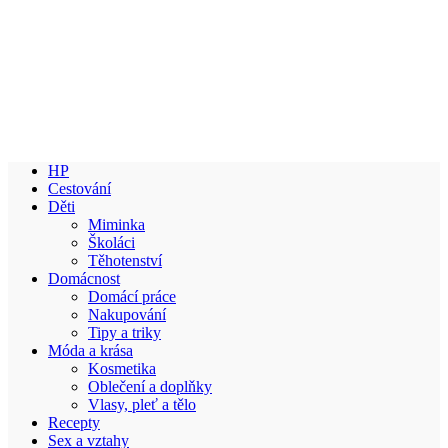
HP
Cestování
Děti
Miminka
Školáci
Těhotenství
Domácnost
Domácí práce
Nakupování
Tipy a triky
Móda a krása
Kosmetika
Oblečení a doplňky
Vlasy, pleť a tělo
Recepty
Sex a vztahy