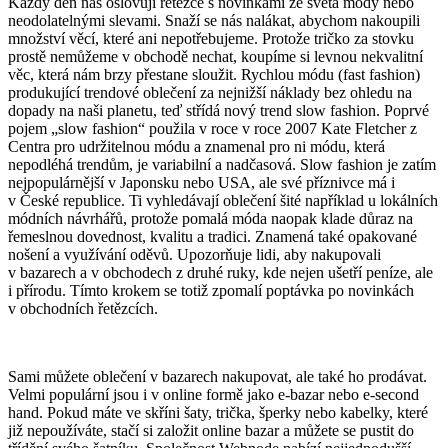
Každý den nás oslovují řetězce s novinkami ze světa módy nebo
neodolatelnými slevami. Snaží se nás nalákat, abychom nakoupili
množství věcí, které ani nepotřebujeme. Protože tričko za stovku
prostě nemůžeme v obchodě nechat, koupíme si levnou nekvalitní
věc, která nám brzy přestane sloužit. Rychlou módu (fast fashion)
produkující trendové oblečení za nejnižší náklady bez ohledu na
dopady na naši planetu, teď střídá nový trend slow fashion. Poprvé
pojem „slow fashion“ použila v roce v roce 2007 Kate Fletcher z
Centra pro udržitelnou módu a znamenal pro ni módu, která
nepodléhá trendům, je variabilní a nadčasová. Slow fashion je zatím
nejpopulárnější v Japonsku nebo USA, ale své příznivce má i
v České republice. Ti vyhledávají oblečení šité například u lokálních
módních návrhářů, protože pomalá móda naopak klade důraz na
řemeslnou dovednost, kvalitu a tradici. Znamená také opakované
nošení a využívání oděvů. Upozorňuje lidi, aby nakupovali
v bazarech a v obchodech z druhé ruky, kde nejen ušetří peníze, ale
i přírodu. Tímto krokem se totiž zpomalí poptávka po novinkách
v obchodních řetězcích.
Sami můžete oblečení v bazarech nakupovat, ale také ho prodávat.
Velmi populární jsou i v online formě jako e-bazar nebo e-second
hand. Pokud máte ve skříni šaty, trička, šperky nebo kabelky, které
již nepoužíváte, stačí si založit online bazar a můžete se pustit do