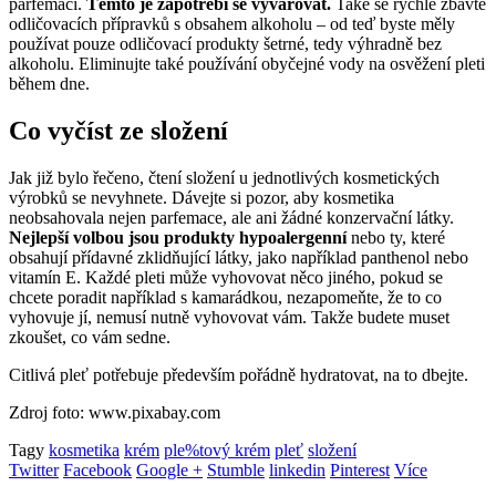
parfemací.
Těmto je zapotřebí se vyvarovat.
Také se rychle zbavte
odličovacích přípravků s obsahem alkoholu – od teď byste měly
používat pouze odličovací produkty šetrné, tedy výhradně bez
alkoholu. Eliminujte také používání obyčejné vody na osvěžení pleti
během dne.
Co vyčíst ze složení
Jak již bylo řečeno, čtení složení u jednotlivých kosmetických
výrobků se nevyhnete. Dávejte si pozor, aby kosmetika
neobsahovala nejen parfemace, ale ani žádné konzervační látky.
Nejlepší volbou jsou produkty hypoalergenní
nebo ty, které
obsahují přídavné zklidňující látky, jako například panthenol nebo
vitamín E. Každé pleti může vyhovovat něco jiného, pokud se
chcete poradit například s kamarádkou, nezapomeňte, že to co
vyhovuje jí, nemusí nutně vyhovovat vám. Takže budete muset
zkoušet, co vám sedne.
Citlivá pleť potřebuje především pořádně hydratovat, na to dbejte.
Zdroj foto: www.pixabay.com
Tagy
kosmetika
krém
ple%tový krém
pleť
složení
Twitter
Facebook
Google +
Stumble
linkedin
Pinterest
Více