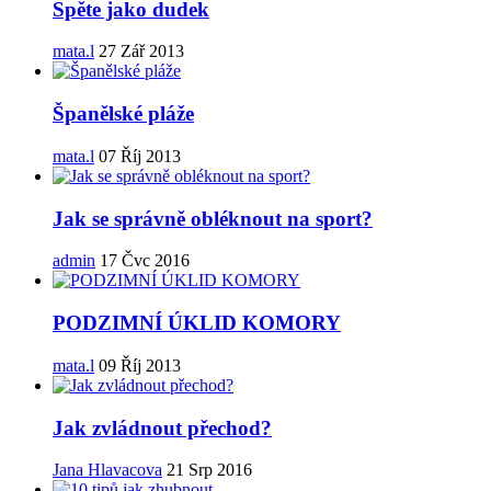
Spěte jako dudek
mata.l
27 Zář 2013
Španělské pláže
mata.l
07 Říj 2013
Jak se správně obléknout na sport?
admin
17 Čvc 2016
PODZIMNÍ ÚKLID KOMORY
mata.l
09 Říj 2013
Jak zvládnout přechod?
Jana Hlavacova
21 Srp 2016