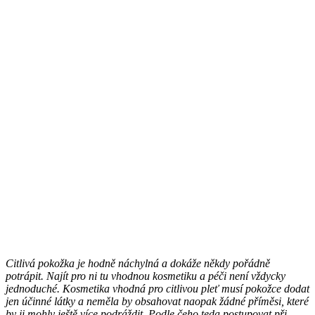
Citlivá pokožka je hodně náchylná a dokáže někdy pořádně
potrápit. Najít pro ni tu vhodnou kosmetiku a péči není vždycky
jednoduché. Kosmetika vhodná pro citlivou pleť musí pokožce dodat
jen účinné látky a neměla by obsahovat naopak žádné příměsi, které
by ji mohly ještě více podráždit. Podle čeho teda postupovat při