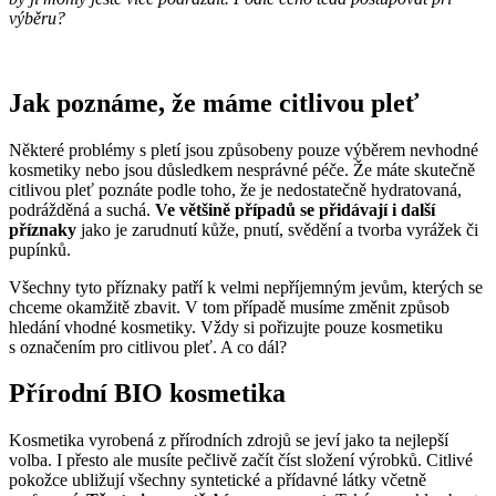
výběru?
Jak poznáme, že máme citlivou pleť
Některé problémy s pletí jsou způsobeny pouze výběrem nevhodné
kosmetiky nebo jsou důsledkem nesprávné péče. Že máte skutečně
citlivou pleť poznáte podle toho, že je nedostatečně hydratovaná,
podrážděná a suchá.
Ve většině případů se přidávají i další
příznaky
jako je zarudnutí kůže, pnutí, svědění a tvorba vyrážek či
pupínků.
Všechny tyto příznaky patří k velmi nepříjemným jevům, kterých se
chceme okamžitě zbavit. V tom případě musíme změnit způsob
hledání vhodné kosmetiky. Vždy si pořizujte pouze kosmetiku
s označením pro citlivou pleť. A co dál?
Přírodní BIO kosmetika
Kosmetika vyrobená z přírodních zdrojů se jeví jako ta nejlepší
volba. I přesto ale musíte pečlivě začít číst složení výrobků. Citlivé
pokožce ubližují všechny syntetické a přídavné látky včetně