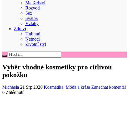
Manželství
Rozvod
Sex
Svatba
Vztahy
Zdraví
Hubnutí
Nemoci
Životní styl
Výběr vhodné kosmetiky pro citlivou
pokožku
Michaela
21 Srp 2020
Kosmetika
,
Móda a krása
Zanechat komentář
0 Zhlédnutí