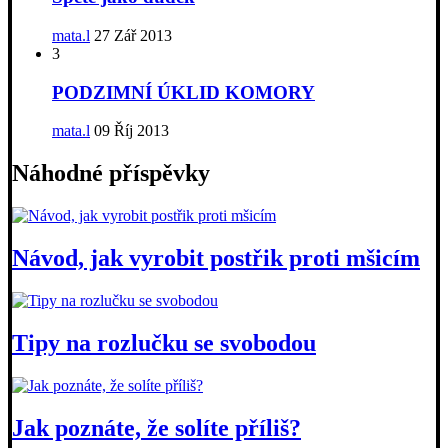
mata.l
27 Zář 2013
3
PODZIMNÍ ÚKLID KOMORY
mata.l
09 Říj 2013
Náhodné příspěvky
Návod, jak vyrobit postřik proti mšicím
Tipy na rozlučku se svobodou
Jak poznáte, že solíte příliš?