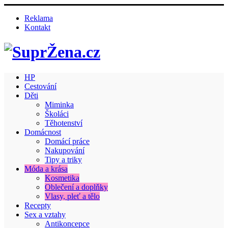
Reklama
Kontakt
HP
Cestování
Děti
Miminka
Školáci
Těhotenství
Domácnost
Domácí práce
Nakupování
Tipy a triky
Móda a krása
Kosmetika
Oblečení a doplňky
Vlasy, pleť a tělo
Recepty
Sex a vztahy
Antikoncepce