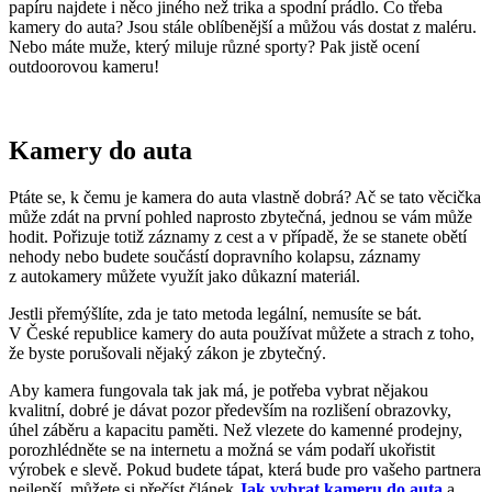
papíru najdete i něco jiného než trika a spodní prádlo. Co třeba
kamery do auta? Jsou stále oblíbenější a můžou vás dostat z maléru.
Nebo máte muže, který miluje různé sporty? Pak jistě ocení
outdoorovou kameru!
Kamery do auta
Ptáte se, k čemu je kamera do auta vlastně dobrá? Ač se tato věcička
může zdát na první pohled naprosto zbytečná, jednou se vám může
hodit. Pořizuje totiž záznamy z cest a v případě, že se stanete obětí
nehody nebo budete součástí dopravního kolapsu, záznamy
z autokamery můžete využít jako důkazní materiál.
Jestli přemýšlíte, zda je tato metoda legální, nemusíte se bát.
V České republice kamery do auta používat můžete a strach z toho,
že byste porušovali nějaký zákon je zbytečný.
Aby kamera fungovala tak jak má, je potřeba vybrat nějakou
kvalitní, dobré je dávat pozor především na rozlišení obrazovky,
úhel záběru a kapacitu paměti. Než vlezete do kamenné prodejny,
porozhlédněte se na internetu a možná se vám podaří ukořistit
výrobek e slevě. Pokud budete tápat, která bude pro vašeho partnera
nejlepší, můžete si přečíst článek
Jak vybrat kameru do auta
a