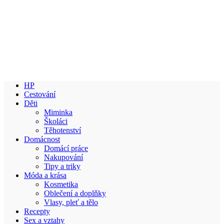
HP
Cestování
Děti
Miminka
Školáci
Těhotenství
Domácnost
Domácí práce
Nakupování
Tipy a triky
Móda a krása
Kosmetika
Oblečení a doplňky
Vlasy, pleť a tělo
Recepty
Sex a vztahy