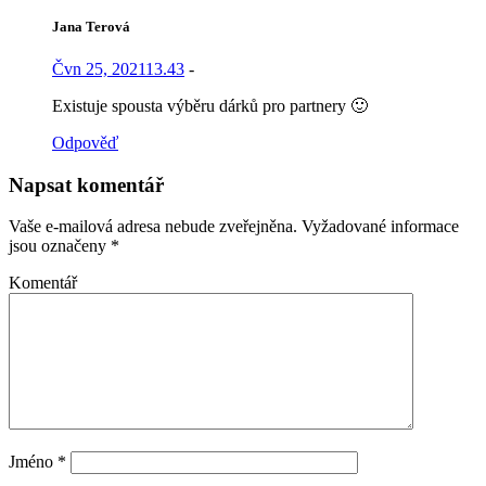
Jana Terová
Čvn 25, 2021
13.43
-
Existuje spousta výběru dárků pro partnery 🙂
Odpověď
Napsat komentář
Vaše e-mailová adresa nebude zveřejněna.
Vyžadované informace
jsou označeny
*
Komentář
Jméno
*