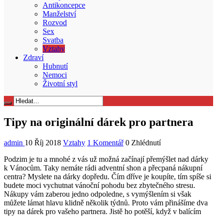
Antikoncepce
Manželství
Rozvod
Sex
Svatba
Vztahy
Zdraví
Hubnutí
Nemoci
Životní styl
Tipy na originální dárek pro partnera
admin
10 Říj 2018
Vztahy
1 Komentář
0 Zhlédnutí
Podzim je tu a mnohé z vás už možná začínají přemýšlet nad dárky
k Vánocům. Taky nemáte rádi adventní shon a přecpaná nákupní
centra? Myslete na dárky dopředu. Čím dříve je koupíte, tím spíše si
budete moci vychutnat vánoční pohodu bez zbytečného stresu.
Nákupy vám zaberou jedno odpoledne, s vymýšlením si však
můžete lámat hlavu klidně několik týdnů. Proto vám přinášíme dva
tipy na dárek pro vašeho partnera. Jistě ho potěší, když v balícím