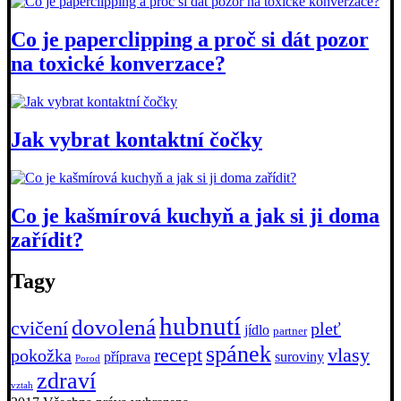
Co je paperclipping a proč si dát pozor
na toxické konverzace?
Jak vybrat kontaktní čočky
Co je kašmírová kuchyň a jak si ji doma
zařídit?
Tagy
hubnutí
dovolená
cvičení
pleť
jídlo
partner
spánek
recept
vlasy
pokožka
příprava
suroviny
Porod
zdraví
vztah