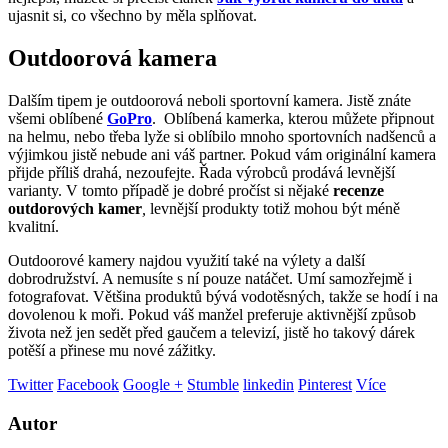
ujasnit si, co všechno by měla splňovat.
Outdoorová kamera
Dalším tipem je outdoorová neboli sportovní kamera. Jistě znáte
všemi oblíbené
GoPro
.
Oblíbená kamerka, kterou můžete připnout
na helmu, nebo třeba lyže si oblíbilo mnoho sportovních nadšenců a
výjimkou jistě nebude ani váš partner. Pokud vám originální kamera
přijde příliš drahá, nezoufejte. Řada výrobců prodává levnější
varianty. V tomto případě je dobré pročíst si nějaké
recenze
outdorových kamer
,
levnější produkty totiž mohou být méně
kvalitní.
Outdoorové kamery najdou využití také na výlety a další
dobrodružství. A nemusíte s ní pouze natáčet. Umí samozřejmě i
fotografovat. Většina produktů bývá vodotěsných, takže se hodí i na
dovolenou k moři. Pokud váš manžel preferuje aktivnější způsob
života než jen sedět před gaučem a televizí, jistě ho takový dárek
potěší a přinese mu nové zážitky.
Twitter
Facebook
Google +
Stumble
linkedin
Pinterest
Více
Autor