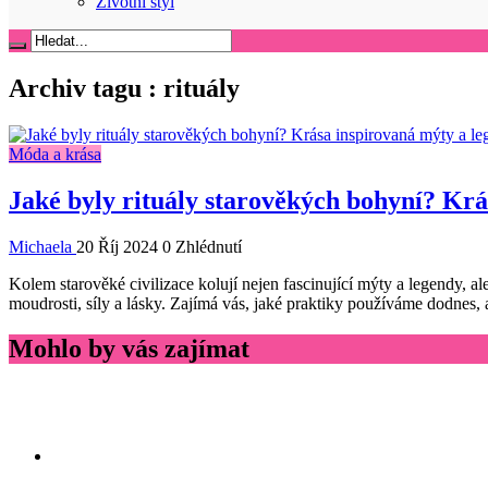
Životní styl
Archiv tagu :
rituály
Móda a krása
Jaké byly rituály starověkých bohyní? Kr
Michaela
20 Říj 2024
0 Zhlédnutí
Kolem starověké civilizace kolují nejen fascinující mýty a legendy, al
moudrosti, síly a lásky. Zajímá vás, jaké praktiky používáme dodnes, 
Mohlo by vás zajímat