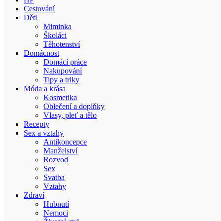
Cestování
Děti
Miminka
Školáci
Těhotenství
Domácnost
Domácí práce
Nakupování
Tipy a triky
Móda a krása
Kosmetika
Oblečení a doplňky
Vlasy, pleť a tělo
Recepty
Sex a vztahy
Antikoncepce
Manželství
Rozvod
Sex
Svatba
Vztahy
Zdraví
Hubnutí
Nemoci