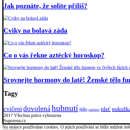
Jak poznáte, že solíte příliš?
Cviky na bolavá záda
Co o vás řekne aztécký horoskop?
Srovnejte hormony do latě! Ženské tělo fu
Tagy
hubnutí
dovolená
cvičení
pleť
pokožk
jídlo
partner
2017 Všechna práva vyhrazena
Suprzena.cz
Na stránce používáme cookies. O jejich používání se blíže můžete i