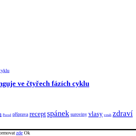
nguje ve čtyřech fázích cyklu
spánek
zdraví
recept
vlasy
a
příprava
suroviny
Porod
vztah
nformovat
zde
Ok