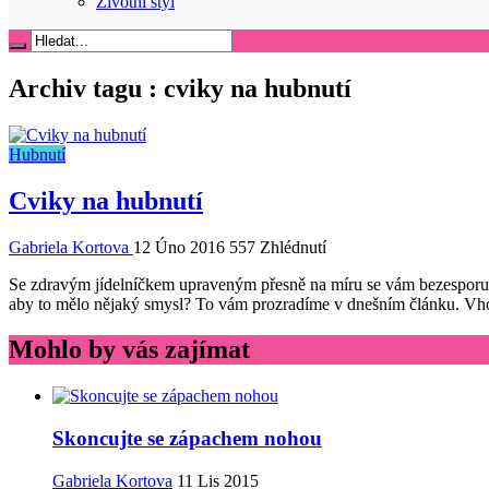
Životní styl
Archiv tagu :
cviky na hubnutí
Hubnutí
Cviky na hubnutí
Gabriela Kortova
12 Úno 2016
557 Zhlédnutí
Se zdravým jídelníčkem upraveným přesně na míru se vám bezesporu po
aby to mělo nějaký smysl? To vám prozradíme v dnešním článku. Vhod
Mohlo by vás zajímat
Skoncujte se zápachem nohou
Gabriela Kortova
11 Lis 2015