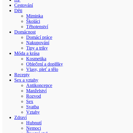
Cestování
Děti
Miminka
Školáci
Těhotenství
Domácnost
Domácí práce
Nakupování
Tipy a triky
Móda a krása
Kosmetika
Oblečení a doplňky
Vlasy, pleť a tělo
Recepty
Sex a vztahy
Antikoncepce
Manželství
Rozvod
Sex
Svatba
Vztahy
Zdraví
Hubnutí
Nemoci