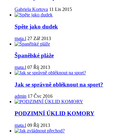
Gabriela Kortova
11 Lis 2015
Spěte jako dudek
mata.l
27 Zář 2013
Španělské pláže
mata.l
07 Říj 2013
Jak se správně obléknout na sport?
admin
17 Čvc 2016
PODZIMNÍ ÚKLID KOMORY
mata.l
09 Říj 2013