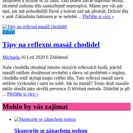
zkoprnělé a držíme se za záda. Tato bolest zad je naprosto běžná,
nicméně našemu tělu samozřejmě neprospívá. Máme pro vás pár
tipů, jak mít pohodlnější řízení a bolesti zad tak předejít. Držení těla
v autě Základním faktorem je se nehrbit ...
Přečtěte si více »
Zdraví
Tipy na reflexní masáž chodidel
Michaela
16 Led 2020
0 Zhlédnutí
Naše chodidla obsahují mnoho různých reflexních bodů, jejichž
masáží můžete dosáhnout uvolnění a úlevu od problémů s orgány,
chodidla totiž skýtají mapu celého těla. Tuto reflexní masáž navíc
můžete vyzkoušet i sami na sobě. Jak na masáž? Tento druh masáže
může sloužit jako skvělá prevence či léčebná metoda. Důležité je při
...
Přečtěte si více »
Mohlo by vás zajímat
Skoncujte se zápachem nohou