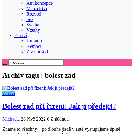
Antikoncepce
Manželství
Rozvod
Sex
Svatba
Vztahy
Zdraví
Hubnutí
Nemoci
Životní styl
Archiv tagu :
bolest zad
Zdraví
Bolest zad při řízení: Jak jí předejít?
Michaela
28 Kvě 2022
0 Zhlédnutí
Známe to všechny – po dlouhé jízdě v autě vystupujeme úplně