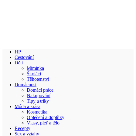
HP
Cestování
Děti
Miminka
Školáci
Těhotenství
Domácnost
Domácí práce
Nakupování
Tipy a triky
Móda a krása
Kosmetika
Oblečení a doplňky
Vlasy, pleť a tělo
Recepty
Sex a vztahy