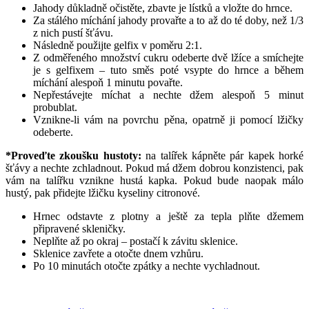
Jahody důkladně očistěte, zbavte je lístků a vložte do hrnce.
Za stálého míchání jahody provařte a to až do té doby, než 1/3
z nich pustí šťávu.
Následně použijte gelfix v poměru 2:1.
Z odměřeného množství cukru odeberte dvě lžíce a smíchejte
je s gelfixem – tuto směs poté vsypte do hrnce a během
míchání alespoň 1 minutu povařte.
Nepřestávejte míchat a nechte džem alespoň 5 minut
probublat.
Vznikne-li vám na povrchu pěna, opatrně ji pomocí lžičky
odeberte.
*Proveďte zkoušku hustoty:
na talířek kápněte pár kapek horké
šťávy a nechte zchladnout. Pokud má džem dobrou konzistenci, pak
vám na talířku vznikne hustá kapka. Pokud bude naopak málo
hustý, pak přidejte lžičku kyseliny citronové.
Hrnec odstavte z plotny a ještě za tepla plňte džemem
připravené skleničky.
Neplňte až po okraj – postačí k závitu sklenice.
Sklenice zavřete a otočte dnem vzhůru.
Po 10 minutách otočte zpátky a nechte vychladnout.