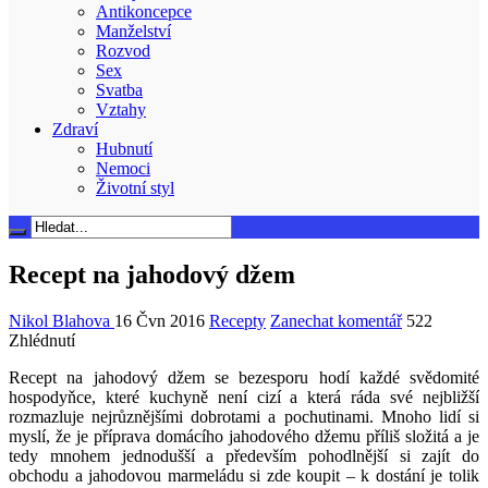
Antikoncepce
Manželství
Rozvod
Sex
Svatba
Vztahy
Zdraví
Hubnutí
Nemoci
Životní styl
Recept na jahodový džem
Nikol Blahova
16 Čvn 2016
Recepty
Zanechat komentář
522
Zhlédnutí
Recept na jahodový džem se bezesporu hodí každé svědomité
hospodyňce, které kuchyně není cizí a která ráda své nejbližší
rozmazluje nejrůznějšími dobrotami a pochutinami. Mnoho lidí si
myslí, že je příprava domácího jahodového džemu příliš složitá a je
tedy mnohem jednodušší a především pohodlnější si zajít do
obchodu a jahodovou marmeládu si zde koupit – k dostání je tolik