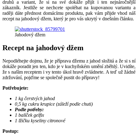
druhů a variant, že si na své dokáže přijít i ten nejnáročnější
zákazník. Jestliže se nechcete spoléhat na kupovanou variantu a
raději dáte přednost domácímu produktu, pak vám přijde vhod náš
recept na jahodový džem, který je pro vás ukrytý v dnešním článku.
Jahodový džem
Recept na jahodový džem
Nepodléhejte dojmu, že je příprava džemu z jahod složitá a že si s ní
dokáže poradit jen ten, kdo je v kuchyňském umění zběhlý. Uvidíte,
že s naším receptem i vy tento úkol hravě zvládnete. A teď už žádné
zdržování, pojďme se společně pustit do přípravy!
Potřebujete:
1 kg čerstvých jahod
0,5 kg cukru krupice (záleží podle chuti)
Podle potřeby:
1 balíček gelfix
1 lžičku kyseliny citronové
Postup: