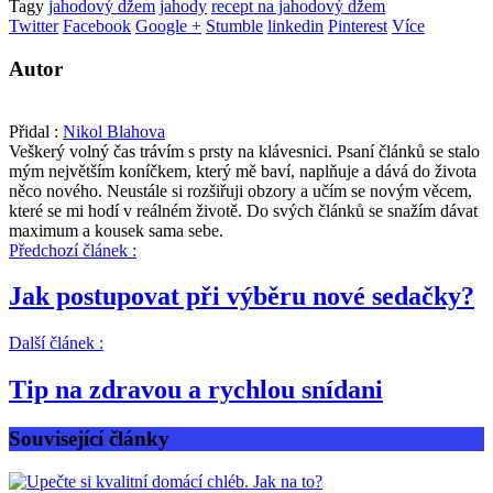
Tagy
jahodový džem
jahody
recept na jahodový džem
Twitter
Facebook
Google +
Stumble
linkedin
Pinterest
Více
Autor
Přidal :
Nikol Blahova
Veškerý volný čas trávím s prsty na klávesnici. Psaní článků se stalo
mým největším koníčkem, který mě baví, naplňuje a dává do života
něco nového. Neustále si rozšiřuji obzory a učím se novým věcem,
které se mi hodí v reálném životě. Do svých článků se snažím dávat
maximum a kousek sama sebe.
Předchozí článek :
Jak postupovat při výběru nové sedačky?
Další článek :
Tip na zdravou a rychlou snídani
Související články