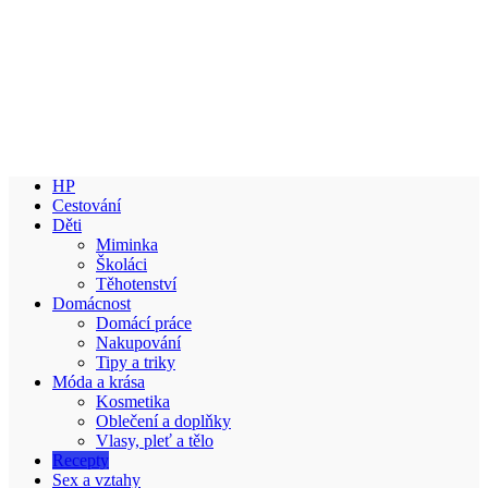
HP
Cestování
Děti
Miminka
Školáci
Těhotenství
Domácnost
Domácí práce
Nakupování
Tipy a triky
Móda a krása
Kosmetika
Oblečení a doplňky
Vlasy, pleť a tělo
Recepty
Sex a vztahy