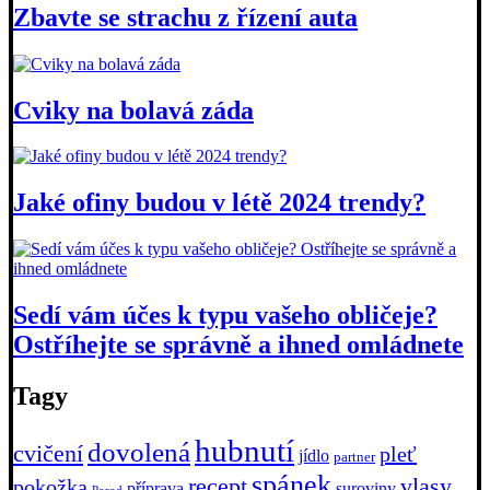
Zbavte se strachu z řízení auta
Cviky na bolavá záda
Jaké ofiny budou v létě 2024 trendy?
Sedí vám účes k typu vašeho obličeje?
Ostříhejte se správně a ihned omládnete
Tagy
hubnutí
dovolená
cvičení
pleť
jídlo
partner
spánek
recept
vlasy
pokožka
příprava
suroviny