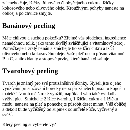
zeleného čaje, lžičky třtinového či obyčejného cukru a lžičky
kokosového nebo olivového oleje. Krouživými pohyby naneste na
obličej a po chvilce smyjte.
Banánový peeling
Máte citlivou a suchou pokožku? Zřejmě vás předchozí ingredience
nenadchnou tolik, jako tento skvělý zvláčňující a vitamínový zdroj.
Pomačkejte 1 zralý banán a smíchejte ho se lžící cukru a lžící
olivového nebo kokosového oleje. Vaše pleť ocení přísun vitamínů
B a C, antioxidanty a stopové prvky, které banán obsahuje.
Tvarohový peeling
Tvaroh je známý pro své protizánětlivé účinky. Slyšeli jste o jeho
využívání při snižování horečky nebo při zánětech prsou u kojících
matek? Tvaroh má široké využití, například vám také vyhladí a
vyživí pleť. Smíchejte 2 lžíce tvarohu, 1 lžičku cukru a 1 lžičku
medu, naneste na pleť a ponechejte působit deset minut. Váš obličej
a dekolt bude vyčištěný od šupinek odumřelé kůže, vyživený a
svěží.
Který peeling si vyberete vy?