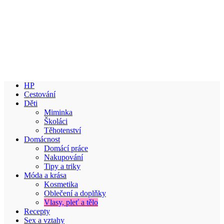
HP
Cestování
Děti
Miminka
Školáci
Těhotenství
Domácnost
Domácí práce
Nakupování
Tipy a triky
Móda a krása
Kosmetika
Oblečení a doplňky
Vlasy, pleť a tělo
Recepty
Sex a vztahy