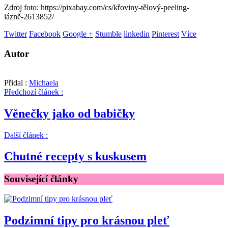
Zdroj foto: https://pixabay.com/cs/křoviny-tělový-peeling-
lázně-2613852/
Twitter
Facebook
Google +
Stumble
linkedin
Pinterest
Více
Autor
Přidal :
Michaela
Předchozí článek :
Věnečky jako od babičky
Další článek :
Chutné recepty s kuskusem
Související články
Podzimní tipy pro krásnou pleť