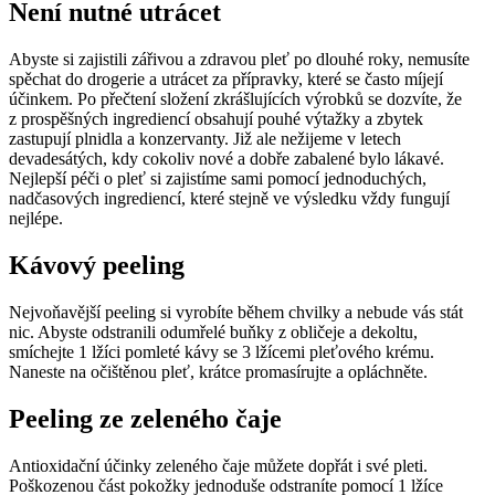
Není nutné utrácet
Abyste si zajistili zářivou a zdravou pleť po dlouhé roky, nemusíte
spěchat do drogerie a utrácet za přípravky, které se často míjejí
účinkem. Po přečtení složení zkrášlujících výrobků se dozvíte, že
z prospěšných ingrediencí obsahují pouhé výtažky a zbytek
zastupují plnidla a konzervanty. Již ale nežijeme v letech
devadesátých, kdy cokoliv nové a dobře zabalené bylo lákavé.
Nejlepší péči o pleť si zajistíme sami pomocí jednoduchých,
nadčasových ingrediencí, které stejně ve výsledku vždy fungují
nejlépe.
Kávový peeling
Nejvoňavější peeling si vyrobíte během chvilky a nebude vás stát
nic. Abyste odstranili odumřelé buňky z obličeje a dekoltu,
smíchejte 1 lžíci pomleté kávy se 3 lžícemi pleťového krému.
Naneste na očištěnou pleť, krátce promasírujte a opláchněte.
Peeling ze zeleného čaje
Antioxidační účinky zeleného čaje můžete dopřát i své pleti.
Poškozenou část pokožky jednoduše odstraníte pomocí 1 lžíce