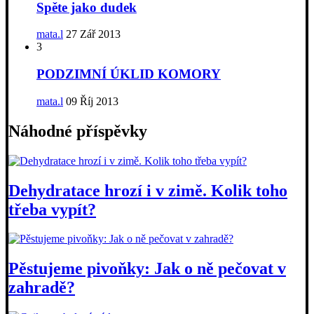
Spěte jako dudek
mata.l
27 Zář 2013
3
PODZIMNÍ ÚKLID KOMORY
mata.l
09 Říj 2013
Náhodné příspěvky
Dehydratace hrozí i v zimě. Kolik toho
třeba vypít?
Pěstujeme pivoňky: Jak o ně pečovat v
zahradě?