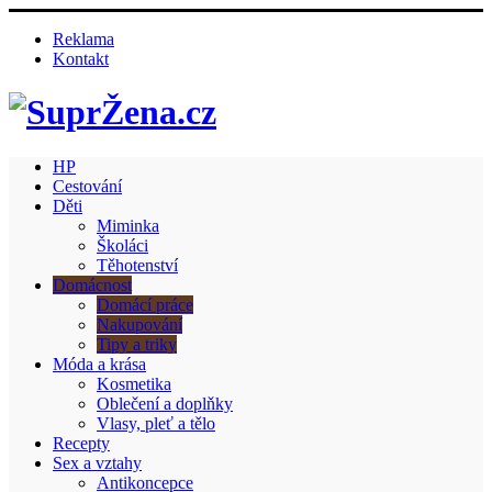
Reklama
Kontakt
HP
Cestování
Děti
Miminka
Školáci
Těhotenství
Domácnost
Domácí práce
Nakupování
Tipy a triky
Móda a krása
Kosmetika
Oblečení a doplňky
Vlasy, pleť a tělo
Recepty
Sex a vztahy
Antikoncepce