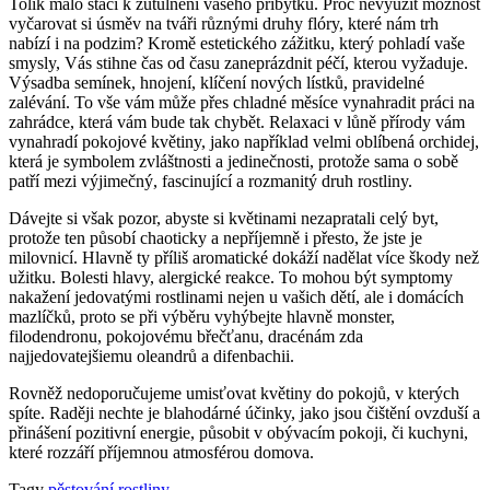
Tolik málo stačí k zútulnění vašeho příbytku. Proč nevyužít možnost
vyčarovat si úsměv na tváři různými druhy flóry, které nám trh
nabízí i na podzim? Kromě estetického zážitku, který pohladí vaše
smysly, Vás stihne čas od času zaneprázdnit péčí, kterou vyžaduje.
Výsadba semínek, hnojení, klíčení nových lístků, pravidelné
zalévání. To vše vám může přes chladné měsíce vynahradit práci na
zahrádce, která vám bude tak chybět. Relaxaci v lůně přírody vám
vynahradí pokojové květiny, jako například velmi oblíbená orchidej,
která je symbolem zvláštnosti a jedinečnosti, protože sama o sobě
patří mezi výjimečný, fascinující a rozmanitý druh rostliny.
Dávejte si však pozor, abyste si květinami nezapratali celý byt,
protože ten působí chaoticky a nepříjemně i přesto, že jste je
milovnicí. Hlavně ty příliš aromatické dokáží nadělat více škody než
užitku. Bolesti hlavy, alergické reakce. To mohou být symptomy
nakažení jedovatými rostlinami nejen u vašich dětí, ale i domácích
mazlíčků, proto se při výběru vyhýbejte hlavně monster,
filodendronu, pokojovému břečťanu, dracénám zda
najjedovatejšiemu oleandrů a difenbachii.
Rovněž nedoporučujeme umisťovat květiny do pokojů, v kterých
spíte. Raději nechte je blahodárné účinky, jako jsou čištění ovzduší a
přinášení pozitivní energie, působit v obývacím pokoji, či kuchyni,
které rozzáří příjemnou atmosférou domova.
Tagy
pěstování
rostliny