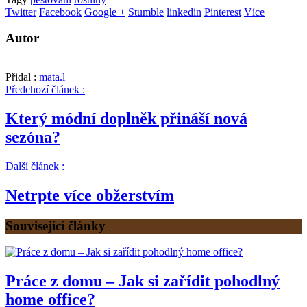
Twitter
Facebook
Google +
Stumble
linkedin
Pinterest
Více
Autor
Přidal :
mata.l
Předchozí článek :
Který módní doplněk přináší nová
sezóna?
Další článek :
Netrpte více obžerstvím
Související články
Práce z domu – Jak si zařídit pohodlný
home office?