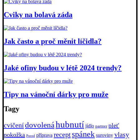
Cviky na bolavá záda
Jak často a proč měnit líčidla?
Jaké ofiny budou v létě 2024 trendy?
Tipy na vánoční dárky pro muže
Tagy
hubnutí
dovolená
cvičení
pleť
jídlo
partner
spánek
recept
vlasy
pokožka
příprava
suroviny
Porod