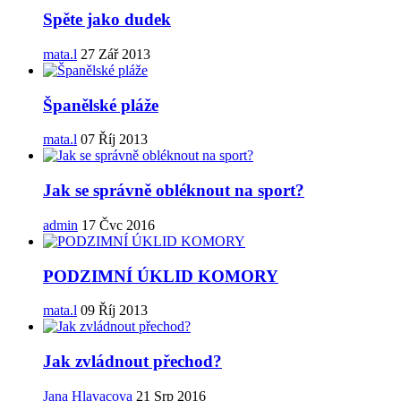
Spěte jako dudek
mata.l
27 Zář 2013
Španělské pláže
mata.l
07 Říj 2013
Jak se správně obléknout na sport?
admin
17 Čvc 2016
PODZIMNÍ ÚKLID KOMORY
mata.l
09 Říj 2013
Jak zvládnout přechod?
Jana Hlavacova
21 Srp 2016