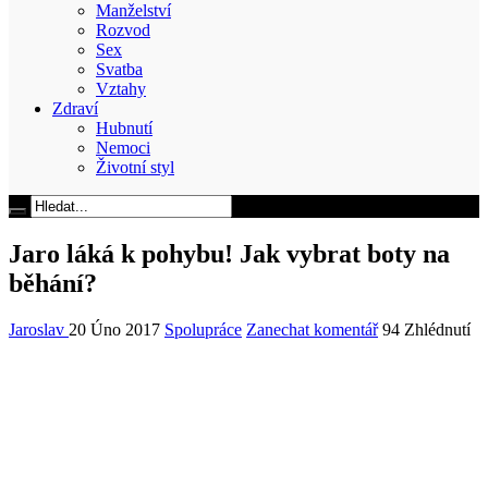
Manželství
Rozvod
Sex
Svatba
Vztahy
Zdraví
Hubnutí
Nemoci
Životní styl
Jaro láká k pohybu! Jak vybrat boty na
běhání?
Jaroslav
20 Úno 2017
Spolupráce
Zanechat komentář
94 Zhlédnutí