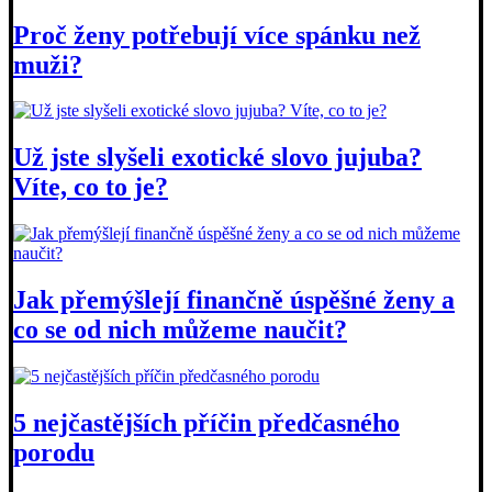
Proč ženy potřebují více spánku než
muži?
Už jste slyšeli exotické slovo jujuba?
Víte, co to je?
Jak přemýšlejí finančně úspěšné ženy a
co se od nich můžeme naučit?
5 nejčastějších příčin předčasného
porodu