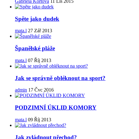
Gabriela Kortova
11 Lis 2015
Spěte jako dudek
mata.l
27 Zář 2013
Španělské pláže
mata.l
07 Říj 2013
Jak se správně obléknout na sport?
admin
17 Čvc 2016
PODZIMNÍ ÚKLID KOMORY
mata.l
09 Říj 2013
Jak zvládnout přechod?