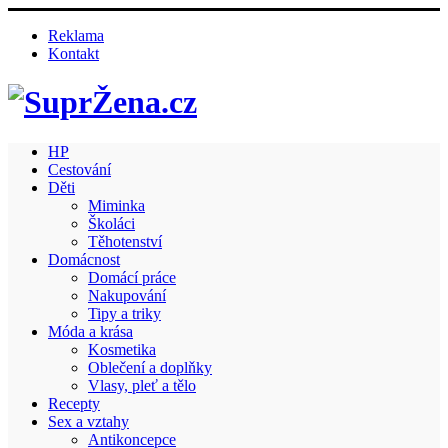
Reklama
Kontakt
HP
Cestování
Děti
Miminka
Školáci
Těhotenství
Domácnost
Domácí práce
Nakupování
Tipy a triky
Móda a krása
Kosmetika
Oblečení a doplňky
Vlasy, pleť a tělo
Recepty
Sex a vztahy
Antikoncepce