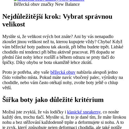
Běžecká obuv značky New Balance
Nejdůležitější krok: Vybrat správnou
velikost
Myslíte si, že velikost svých bot znáte? Ani by vás nenapadlo
zkoušet jinou velikost než tu, kterou kupujete vždy? Chyba! Když
vám běžecké boty padnou tak akorát, při běhu budete trpět. Lidské
chodidlo mí tendenci při běhu aktivně pracovat. Při dopadu se
přední část nohy lehce rozšíří a během odrazu se prsty tlačí do
špičky. Díky ohybu se bota okamžitě lehce zkrátí.
Proto je potřeba, aby vaše
běžecká obuv
nabízela alespoň jedno
číslo volného místa. Pokud máte navíc vbočený palec, výrůstky na
chodidle, nebo vám často otékají nohy, zvolte boty ještě o chlup
větší.
Šířka boty jako důležité kritérium
Možná jste zvyklá, že vás lodičky i
klasické sneakersy
, co nosíte
každý den, trochu tlačí. Myslíte si, že to je dané tím, že máte širokou
nohu a bez stěžování každodenně trpíte a deformujete si nohu. A to
je zvyk, který způsobuje nejen deformaci chodidla, ale také potíže