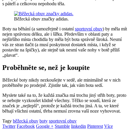
s páteří a celkovou nepohodu těla.
Běžecká obuv značky adidas.
Boty na běhání (a samozřejmě i ostatní
sportovní obuv
) by měla mít
nejen správnou délku, ale i šířku. Především v oblasti paty a
nejširšího místa chodidla by měla být bota správně široká. Nesmí
vás ze stran tlačit (a musí poskytnout dostatek místa, i když se
postavíte na špičky), ale stejně tak nesmí vaše nohy v botě příliš
„plavat“.
Proběhněte se, než je koupíte
Běžecké boty nikdy nezkoušejte v sedě, ale minimálně se v nich
proběhněte po prodejně. Zjistíte tak, jak vám bota sedí.
Myslete také na to, že každá značka má trochu jiný střih boty, proto
se nebojte vyzkoušet klidně všechny. Těžko se soudí, která ze
značek je „nejlepší“, protože je každá trochu jiná. A ta, ve které
běhají všichni ostatní, třeba nemusí zrovna vaší noze vyhovovat.
Tagy
běžecká obuv
boty
sportovní obuv
Twitter
Facebook
Google +
Stumble
linkedin
Pinterest
Více