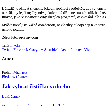
Důležité je ohlídat si energetickou náročnost spotřebiče, aby se vám 
nerušila, ty lepší myčky mívají kolem 42 dB a nejsou tak tolik hlučné.
funkce, jako je možnost volby různých programů, dávkování leštidla
Myčka uleví jistě každé domácnosti, navíc díky ní odpadají také staros
mnoho pozitiv.
Zdroj foto: pixabay.com
Tagy
myčka
Twitter
Facebook
Google +
Stumble
linkedin
Pinterest
Více
Autor
Přidal :
Michaela
Předchozí článek :
Jak vybrat čističku vzduchu
Další článek :