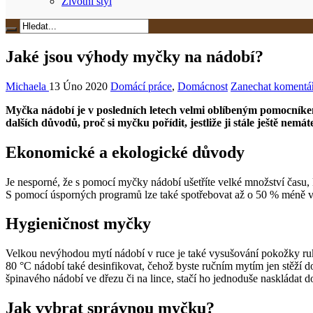
Životní styl
Jaké jsou výhody myčky na nádobí?
Michaela
13 Úno 2020
Domácí práce
,
Domácnost
Zanechat komentá
Myčka nádobí je v posledních letech velmi oblíbeným pomocníkem 
dalších důvodů, proč si myčku pořídit, jestliže ji stále ještě nemát
Ekonomické a ekologické důvody
Je nesporné, že s pomocí myčky nádobí ušetříte velké množství času, 
S pomocí úsporných programů lze také spotřebovat až o 50 % méně vody,
Hygieničnost myčky
Velkou nevýhodou mytí nádobí v ruce je také vysušování pokožky ruk
80 °C nádobí také desinfikovat, čehož byste ručním mytím jen stěží do
špinavého nádobí ve dřezu či na lince, stačí ho jednoduše naskládat d
Jak vybrat správnou myčku?