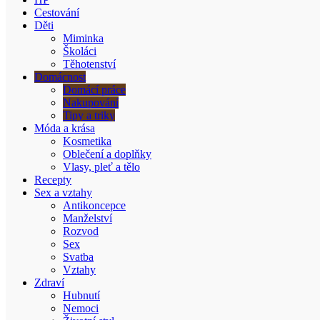
Cestování
Děti
Miminka
Školáci
Těhotenství
Domácnost
Domácí práce
Nakupování
Tipy a triky
Móda a krása
Kosmetika
Oblečení a doplňky
Vlasy, pleť a tělo
Recepty
Sex a vztahy
Antikoncepce
Manželství
Rozvod
Sex
Svatba
Vztahy
Zdraví
Hubnutí
Nemoci