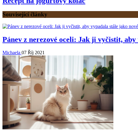
Recept na jogurtový koláč
Související články
Pánev z nerezové oceli: Jak ji vyčistit, ab
Michaela
07 Říj 2021