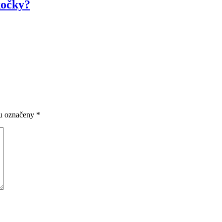
kočky?
ou označeny
*