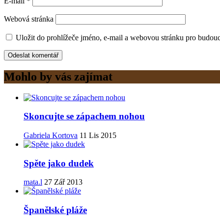
E-mail
*
Webová stránka
Uložit do prohlížeče jméno, e-mail a webovou stránku pro budou
Mohlo by vás zajímat
Skoncujte se zápachem nohou
Gabriela Kortova
11 Lis 2015
Spěte jako dudek
mata.l
27 Zář 2013
Španělské pláže