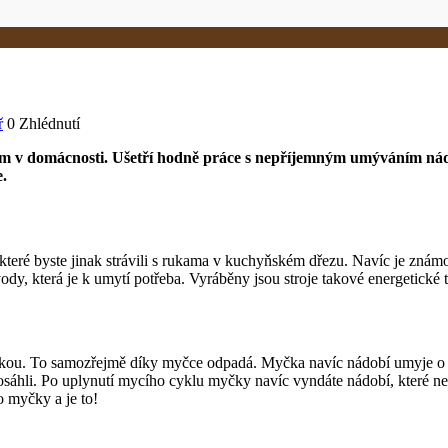
ř
0 Zhlédnutí
v domácnosti. Ušetří hodně práce s nepříjemným umýváním nádobí, 
e.
které byste jinak strávili s rukama v kuchyňském dřezu. Navíc je známo
 která je k umytí potřeba. Vyráběny jsou stroje takové energetické tříd
ou. To samozřejmě díky myčce odpadá. Myčka navíc nádobí umyje o dos
sáhli. Po uplynutí mycího cyklu myčky navíc vyndáte nádobí, které není 
o myčky a je to!