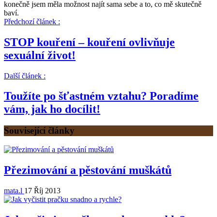
konečně jsem měla možnost najít sama sebe a to, co mě skutečně
baví.
Předchozí článek :
STOP kouření – kouření ovlivňuje
sexuální život!
Další článek :
Toužíte po šťastném vztahu? Poradíme
vám, jak ho docílit!
Související články
Přezimování a pěstování muškátů
mata.l
17 Říj 2013