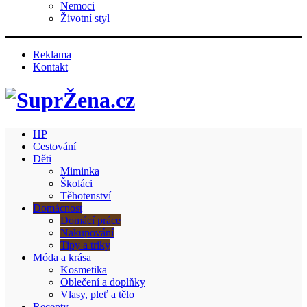
Nemoci
Životní styl
Reklama
Kontakt
HP
Cestování
Děti
Miminka
Školáci
Těhotenství
Domácnost
Domácí práce
Nakupování
Tipy a triky
Móda a krása
Kosmetika
Oblečení a doplňky
Vlasy, pleť a tělo
Recepty