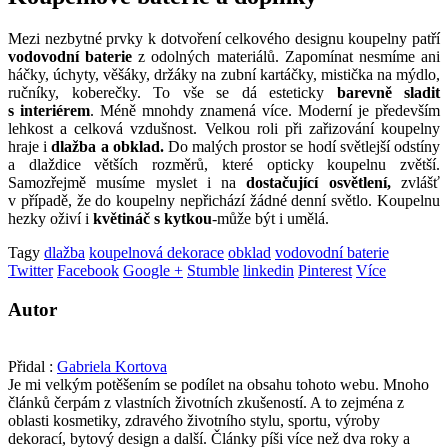
Mezi nezbytné prvky k dotvoření celkového designu koupelny patří
vodovodní baterie
z odolných materiálů. Zapomínat nesmíme ani
háčky, úchyty, věšáky, držáky na zubní kartáčky, mistička na mýdlo,
ručníky, koberečky. To vše se dá esteticky
barevně sladit
s interiérem
. Méně mnohdy znamená více. Moderní je především
lehkost a celková vzdušnost. Velkou roli při zařizování koupelny
hraje i
dlažba a obklad.
Do malých prostor se hodí světlejší odstíny
a dlaždice větších rozměrů, které opticky koupelnu zvětší.
Samozřejmě musíme myslet i na
dostačující osvětlení,
zvlášť
v případě, že do koupelny nepřichází žádné denní světlo. Koupelnu
hezky oživí i
květináč s kytkou
-může být i umělá.
Tagy
dlažba
koupelnová dekorace
obklad
vodovodní baterie
Twitter
Facebook
Google +
Stumble
linkedin
Pinterest
Více
Autor
Přidal :
Gabriela Kortova
Je mi velkým potěšením se podílet na obsahu tohoto webu. Mnoho
článků čerpám z vlastních životních zkušeností. A to zejména z
oblasti kosmetiky, zdravého životního stylu, sportu, výroby
dekorací, bytový design a další. Články píši více než dva roky a