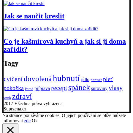
Jak se naučit kreslit
Co je kašmírová kuchyň a jak si ji doma
zařídit?
Tagy
hubnutí
dovolená
cvičení
pleť
jídlo
partner
spánek
recept
vlasy
pokožka
příprava
suroviny
Porod
zdraví
vztah
2017 Všechna práva vyhrazena
Suprzena.cz
Na stránce používáme cookies. O jejich používání se blíže můžete
informovat
zde
Ok