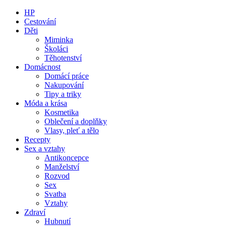
HP
Cestování
Děti
Miminka
Školáci
Těhotenství
Domácnost
Domácí práce
Nakupování
Tipy a triky
Móda a krása
Kosmetika
Oblečení a doplňky
Vlasy, pleť a tělo
Recepty
Sex a vztahy
Antikoncepce
Manželství
Rozvod
Sex
Svatba
Vztahy
Zdraví
Hubnutí