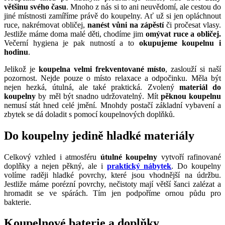
většinu svého času
. Mnoho z nás si to ani neuvědomí, ale cestou do
jiné místnosti zamíříme právě do koupelny. Ať už si jen opláchnout
ruce, nakrémovat obličej,
nanést vůni na zápěstí
či pročesat vlasy.
Jestliže máme doma malé děti, chodíme jim
omývat ruce a obličej.
Večerní hygiena je pak nutností a to
okupujeme koupelnu i
hodinu
.
Jelikož je
koupelna velmi frekventované místo
, zaslouží si naší
pozornost. Nejde pouze o místo relaxace a odpočinku. Měla být
nejen hezká, útulná, ale také praktická. Zvolený
materiál do
koupelny
by měl být snadno udržovatelný. Mít
pěknou koupelnu
nemusí stát hned celé jmění. Mnohdy postačí základní vybavení a
zbytek se dá doladit s pomocí koupelnových doplňků.
Do koupelny jedině hladké materiály
Celkový vzhled i atmosféru
útulné koupelny
vytvoří rafinované
doplňky a nejen pěkný, ale i
praktický nábytek
. Do koupelny
volíme raději hladké povrchy, které jsou vhodnější na údržbu.
Jestliže máme porézní povrchy, nečistoty mají větší šanci zalézat a
hromadit se ve spárách. Tím jen podpoříme ornou půdu pro
bakterie.
Koupelnové baterie a doplňky