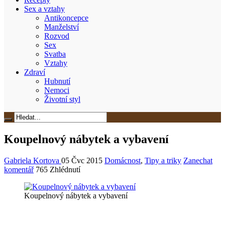
Sex a vztahy
Antikoncepce
Manželství
Rozvod
Sex
Svatba
Vztahy
Zdraví
Hubnutí
Nemoci
Životní styl
Koupelnový nábytek a vybavení
Gabriela Kortova
05 Čvc 2015
Domácnost
,
Tipy a triky
Zanechat
komentář
765 Zhlédnutí
Koupelnový nábytek a vybavení