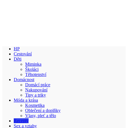
HP
Cestování
Děti
Miminka
Školáci
Těhotenství
Domácnost
Domácí práce
Nakupování
Tipy a triky
Móda a krása
Kosmetika
Oblečení a doplňky
Vlasy, pleť a tělo
Recepty
Sex a vztahy