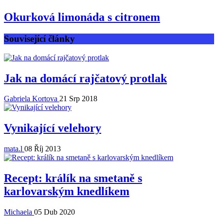
Okurková limonáda s citronem
Související články
Jak na domácí rajčatový protlak
Gabriela Kortova
21 Srp 2018
Vynikající velehory
mata.l
08 Říj 2013
Recept: králík na smetaně s
karlovarským knedlíkem
Michaela
05 Dub 2020