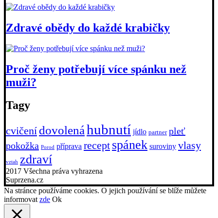
Zdravé obědy do každé krabičky
Proč ženy potřebují více spánku než
muži?
Tagy
hubnutí
dovolená
cvičení
pleť
jídlo
partner
spánek
recept
vlasy
pokožka
příprava
suroviny
Porod
zdraví
vztah
2017 Všechna práva vyhrazena
Suprzena.cz
Na stránce používáme cookies. O jejich používání se blíže můžete
informovat
zde
Ok