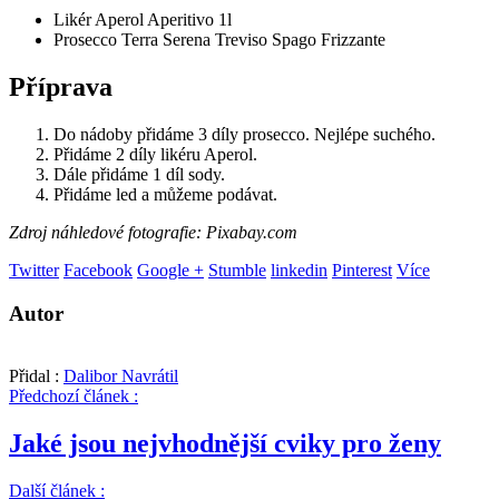
Likér Aperol Aperitivo 1l
Prosecco Terra Serena Treviso Spago Frizzante
Příprava
Do nádoby přidáme 3 díly prosecco. Nejlépe suchého.
Přidáme 2 díly likéru Aperol.
Dále přidáme 1 díl sody.
Přidáme led a můžeme podávat.
Zdroj náhledové fotografie: Pixabay.com
Twitter
Facebook
Google +
Stumble
linkedin
Pinterest
Více
Autor
Přidal :
Dalibor Navrátil
Předchozí článek :
Jaké jsou nejvhodnější cviky pro ženy
Další článek :