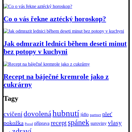
Co o vás řekne aztécký horoskop?
Jak odmrazit lednici během deseti minut
bez potopy v kuchyni
Recept na báječné kremrole jako z
cukrárny
Tagy
hubnutí
dovolená
cvičení
pleť
jídlo
partner
spánek
recept
vlasy
pokožka
příprava
suroviny
Porod
zdraví