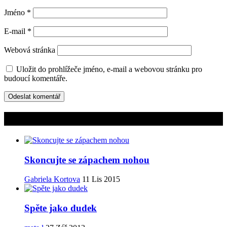
Jméno
*
E-mail
*
Webová stránka
Uložit do prohlížeče jméno, e-mail a webovou stránku pro
budoucí komentáře.
Mohlo by vás zajímat
Skoncujte se zápachem nohou
Gabriela Kortova
11 Lis 2015
Spěte jako dudek