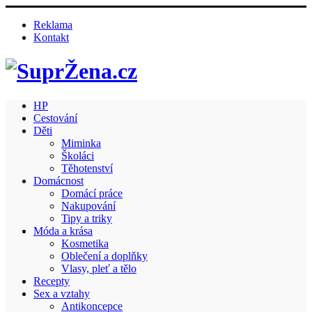
Reklama
Kontakt
HP
Cestování
Děti
Miminka
Školáci
Těhotenství
Domácnost
Domácí práce
Nakupování
Tipy a triky
Móda a krása
Kosmetika
Oblečení a doplňky
Vlasy, pleť a tělo
Recepty
Sex a vztahy
Antikoncepce