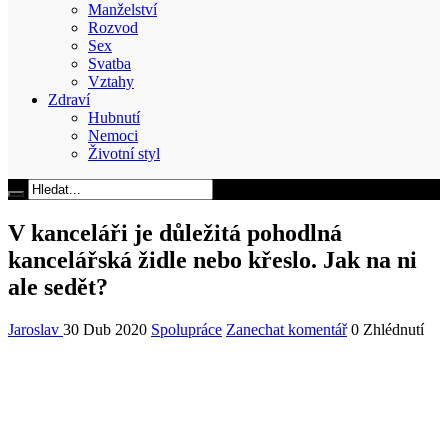
Manželství
Rozvod
Sex
Svatba
Vztahy
Zdraví
Hubnutí
Nemoci
Životní styl
V kanceláři je důležitá pohodlná
kancelářská židle nebo křeslo. Jak na ni
ale sedět?
Jaroslav
30 Dub 2020
Spolupráce
Zanechat komentář
0 Zhlédnutí