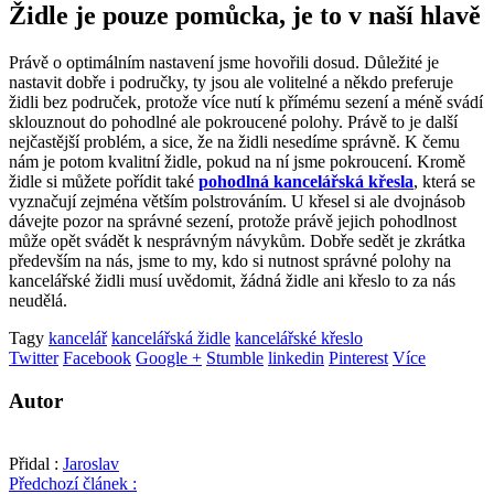
Židle je pouze pomůcka, je to v naší hlavě
Právě o optimálním nastavení jsme hovořili dosud. Důležité je
nastavit dobře i područky, ty jsou ale volitelné a někdo preferuje
židli bez područek, protože více nutí k přímému sezení a méně svádí
sklouznout do pohodlné ale pokroucené polohy. Právě to je další
nejčastější problém, a sice, že na židli nesedíme správně. K čemu
nám je potom kvalitní židle, pokud na ní jsme pokroucení. Kromě
židle si můžete pořídit také
pohodlná kancelářská křesla
, která se
vyznačují zejména větším polstrováním. U křesel si ale dvojnásob
dávejte pozor na správné sezení, protože právě jejich pohodlnost
může opět svádět k nesprávným návykům. Dobře sedět je zkrátka
především na nás, jsme to my, kdo si nutnost správné polohy na
kancelářské židli musí uvědomit, žádná židle ani křeslo to za nás
neudělá.
Tagy
kancelář
kancelářská židle
kancelářské křeslo
Twitter
Facebook
Google +
Stumble
linkedin
Pinterest
Více
Autor
Přidal :
Jaroslav
Předchozí článek :