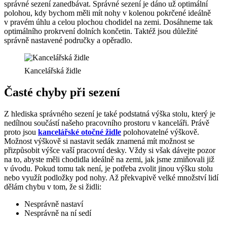
správné sezení zanedbávat. Správné sezení je dáno už optimální
polohou, kdy bychom měli mít nohy v kolenou pokrčené ideálně
v pravém úhlu a celou plochou chodidel na zemi. Dosáhneme tak
optimálního prokrvení dolních končetin. Taktéž jsou důležité
správně nastavené područky a opěradlo.
Kancelářská židle
Časté chyby při sezení
Z hlediska správného sezení je také podstatná výška stolu, který je
nedílnou součástí našeho pracovního prostoru v kanceláři. Právě
proto jsou
kancelářské otočné židle
polohovatelné výškově.
Možnost výškově si nastavit sedák znamená mít možnost se
přizpůsobit výšce vaší pracovní desky. Vždy si však dávejte pozor
na to, abyste měli chodidla ideálně na zemi, jak jsme zmiňovali již
v úvodu. Pokud tomu tak není, je potřeba zvolit jinou výšku stolu
nebo využít podložky pod nohy. Až překvapivě velké množství lidí
dělám chybu v tom, že si židli:
Nesprávně nastaví
Nesprávně na ní sedí