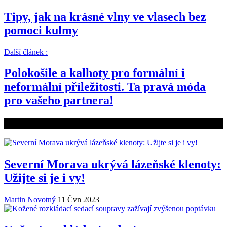
Tipy, jak na krásné vlny ve vlasech bez
pomoci kulmy
Další článek :
Polokošile a kalhoty pro formální i
neformální příležitosti. Ta pravá móda
pro vašeho partnera!
Související články
Severní Morava ukrývá lázeňské klenoty:
Užijte si je i vy!
Martin Novotný
11 Čvn 2023