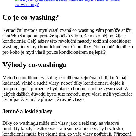
Co je co-washing?
Netradiční metoda mytí vlasů zvaná co-washing vám pomůže snížit
spotřebu šamponu, protože spočívá v tom, že místo něj použijete
kondicionér. Celý název této revoluční metody totiž zní conditioner
washing, tedy mytí kondicionérem. Čeho díky této metodě docílíte a
pro koho je mytí vlasů pouze kondicionérem nejlepší?
Výhody co-washingu
Metoda conditioner washing je oblíbená zejména u lidí, kteří mají
kudrnaté, vlnité a suché vlasy, neboť díky kondicionéru dojde k
podpoře jejich přirozené hydratace a budou se méně vysušovat. Z
jakých dalších důvodů byste tuto metodu mytí vlasů měli vyzkoušet
i v případě, že máte přirozeně rovné vlasy?
Jemné a lesklé vlasy
Díky co-washingu může mít vlasy jako z reklamy na vlasové
produkty každý. Jestliže vás trápí suché a husté vlasy bez lesku,
kondicionér může být přesně tím, co vaše vlasy potřebují. Přirozeně