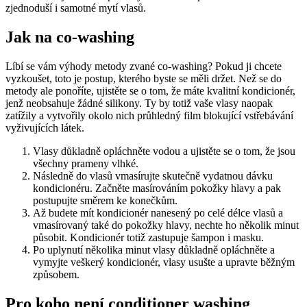
zjednoduší i samotné mytí vlasů.
Jak na co-washing
Líbí se vám výhody metody zvané co-washing? Pokud ji chcete
vyzkoušet, toto je postup, kterého byste se měli držet. Než se do
metody ale ponoříte, ujistěte se o tom, že máte kvalitní kondicionér,
jenž neobsahuje žádné silikony. Ty by totiž vaše vlasy naopak
zatížily a vytvořily okolo nich průhledný film blokující vstřebávání
vyživujících látek.
Vlasy důkladně opláchněte vodou a ujistěte se o tom, že jsou
všechny prameny vlhké.
Následně do vlasů vmasírujte skutečně vydatnou dávku
kondicionéru. Začněte masírováním pokožky hlavy a pak
postupujte směrem ke konečkům.
Až budete mít kondicionér nanesený po celé délce vlasů a
vmasírovaný také do pokožky hlavy, nechte ho několik minut
působit. Kondicionér totiž zastupuje šampon i masku.
Po uplynutí několika minut vlasy důkladně opláchněte a
vymyjte veškerý kondicionér, vlasy usušte a upravte běžným
způsobem.
Pro koho není conditioner washing