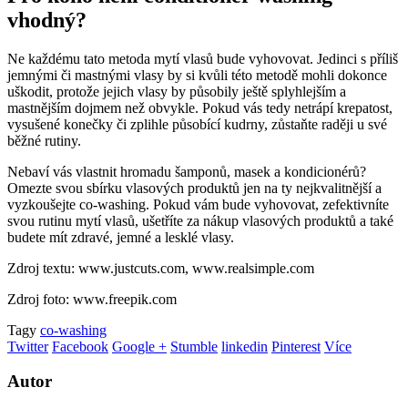
vhodný?
Ne každému tato metoda mytí vlasů bude vyhovovat. Jedinci s příliš
jemnými či mastnými vlasy by si kvůli této metodě mohli dokonce
uškodit, protože jejich vlasy by působily ještě splyhlejším a
mastnějším dojmem než obvykle. Pokud vás tedy netrápí krepatost,
vysušené konečky či zplihle působící kudrny, zůstaňte raději u své
běžné rutiny.
Nebaví vás vlastnit hromadu šamponů, masek a kondicionérů?
Omezte svou sbírku vlasových produktů jen na ty nejkvalitnější a
vyzkoušejte co-washing. Pokud vám bude vyhovovat, zefektivníte
svou rutinu mytí vlasů, ušetříte za nákup vlasových produktů a také
budete mít zdravé, jemné a lesklé vlasy.
Zdroj textu: www.justcuts.com, www.realsimple.com
Zdroj foto: www.freepik.com
Tagy
co-washing
Twitter
Facebook
Google +
Stumble
linkedin
Pinterest
Více
Autor