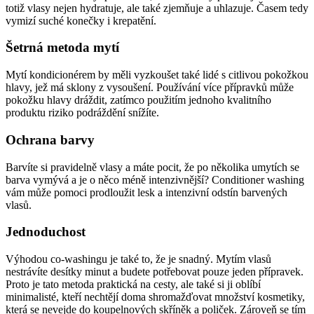
totiž vlasy nejen hydratuje, ale také zjemňuje a uhlazuje. Časem tedy
vymizí suché konečky i krepatění.
Šetrná metoda mytí
Mytí kondicionérem by měli vyzkoušet také lidé s citlivou pokožkou
hlavy, jež má sklony z vysoušení. Používání více přípravků může
pokožku hlavy dráždit, zatímco použitím jednoho kvalitního
produktu riziko podráždění snížíte.
Ochrana barvy
Barvíte si pravidelně vlasy a máte pocit, že po několika umytích se
barva vymývá a je o něco méně intenzivnější? Conditioner washing
vám může pomoci prodloužit lesk a intenzivní odstín barvených
vlasů.
Jednoduchost
Výhodou co-washingu je také to, že je snadný. Mytím vlasů
nestrávíte desítky minut a budete potřebovat pouze jeden přípravek.
Proto je tato metoda praktická na cesty, ale také si ji oblíbí
minimalisté, kteří nechtějí doma shromažďovat množství kosmetiky,
která se nevejde do koupelnových skříněk a poliček. Zároveň se tím