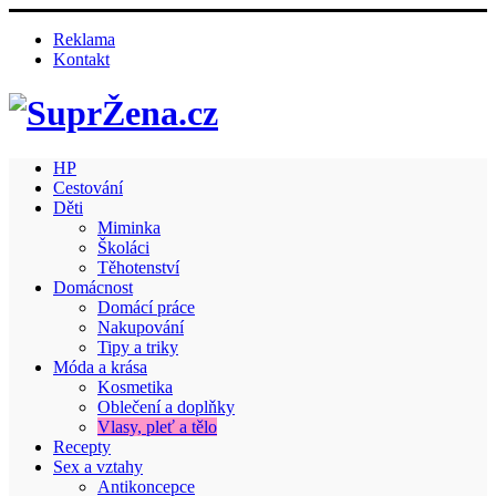
Reklama
Kontakt
HP
Cestování
Děti
Miminka
Školáci
Těhotenství
Domácnost
Domácí práce
Nakupování
Tipy a triky
Móda a krása
Kosmetika
Oblečení a doplňky
Vlasy, pleť a tělo
Recepty
Sex a vztahy
Antikoncepce