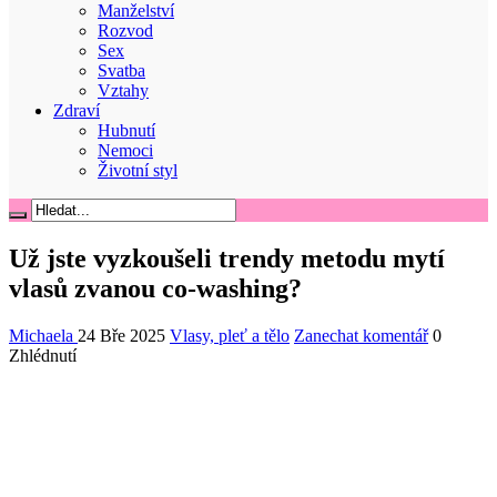
Manželství
Rozvod
Sex
Svatba
Vztahy
Zdraví
Hubnutí
Nemoci
Životní styl
Už jste vyzkoušeli trendy metodu mytí
vlasů zvanou co-washing?
Michaela
24 Bře 2025
Vlasy, pleť a tělo
Zanechat komentář
0
Zhlédnutí