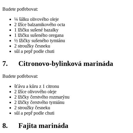
Budete potřebovat:
¼ šálku olivového oleje
2 lžíce balzamikového octa
1 lžičku sušené bazalky
1 lžičku sušeného oregana
½ lžičky sušeného tymiánu
2 stroužky česneku
sůl a pepř podle chuti
7. Citronovo-bylinková marináda
Budete potřebovat:
šťávu a kůru z 1 citronu
2 lžíce olivového oleje
2 lžičky čerstvého rozmarýnu
2 lžičky čerstvého tymiánu
2 stroužky česneku
sůl a pepř podle chuti
8. Fajita marináda