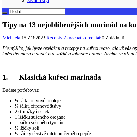
Životní styl
Tipy na 13 nejoblíbenějších marinád na k
Michaela
15 Zář 2023
Recepty
Zanechat komentář
0 Zhlédnutí
Přemýšlíte, jak byste ozvláštnila recepty na kuřecí maso, ale už vá
kuřecího masa a dodat mu složité a lahodné aroma. Nechte se při nak
1. Klasická kuřecí marináda
Budete potřebovat:
¼ šálku olivového oleje
¼ šálku citronové šťávy
2 stroužky česneku
1 lžičku sušeného oregana
1 lžičku sušeného tymiánu
½ lžičky soli
½ lžičky čerstvě mletého černého pepře