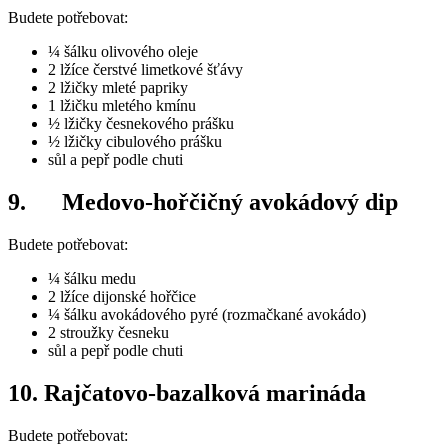
Budete potřebovat:
¼ šálku olivového oleje
2 lžíce čerstvé limetkové šťávy
2 lžičky mleté papriky
1 lžičku mletého kmínu
½ lžičky česnekového prášku
½ lžičky cibulového prášku
sůl a pepř podle chuti
9. Medovo-hořčičný avokádový dip
Budete potřebovat:
¼ šálku medu
2 lžíce dijonské hořčice
¼ šálku avokádového pyré (rozmačkané avokádo)
2 stroužky česneku
sůl a pepř podle chuti
10. Rajčatovo-bazalková marináda
Budete potřebovat: