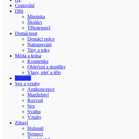
Cestování
Děti
Miminka
Školáci
Těhotenství
Domácnost
Domácí práce
Nakupování
Tipy a triky
Móda a krása
Kosmetika
Oblečení a doplňky
Vlasy, pleť a tělo
Recepty
Sex a vztahy
Antikoncepce
Manželství
Rozvod
Sex
Svatba
Vztahy
Zdraví
Hubnutí
Nemoci