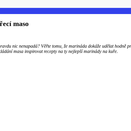
uřecí maso
s opravdu nic nenapadá? Věřte tomu, že marináda dokáže udělat hodně p
ládání masa inspirovat recepty na ty nejlepší marinády na kuře.