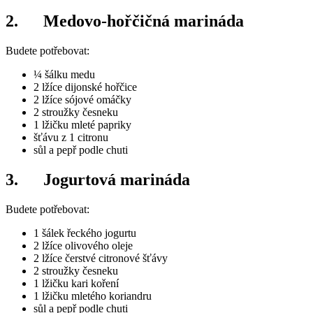
2. Medovo-hořčičná marináda
Budete potřebovat:
¼ šálku medu
2 lžíce dijonské hořčice
2 lžíce sójové omáčky
2 stroužky česneku
1 lžičku mleté papriky
šťávu z 1 citronu
sůl a pepř podle chuti
3. Jogurtová marináda
Budete potřebovat:
1 šálek řeckého jogurtu
2 lžíce olivového oleje
2 lžíce čerstvé citronové šťávy
2 stroužky česneku
1 lžičku kari koření
1 lžičku mletého koriandru
sůl a pepř podle chuti