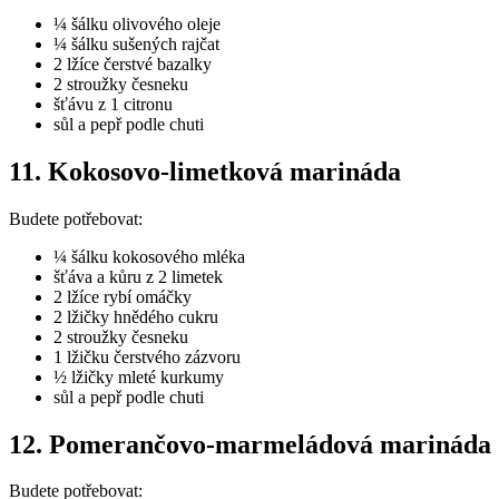
¼ šálku olivového oleje
¼ šálku sušených rajčat
2 lžíce čerstvé bazalky
2 stroužky česneku
šťávu z 1 citronu
sůl a pepř podle chuti
11. Kokosovo-limetková marináda
Budete potřebovat:
¼ šálku kokosového mléka
šťáva a kůru z 2 limetek
2 lžíce rybí omáčky
2 lžičky hnědého cukru
2 stroužky česneku
1 lžičku čerstvého zázvoru
½ lžičky mleté kurkumy
sůl a pepř podle chuti
12. Pomerančovo-marmeládová marináda
Budete potřebovat: