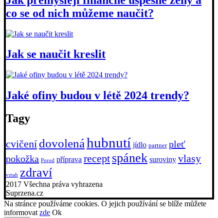
co se od nich můžeme naučit?
Jak se naučit kreslit
Jaké ofiny budou v létě 2024 trendy?
Tagy
hubnutí
dovolená
cvičení
pleť
jídlo
partner
spánek
recept
vlasy
pokožka
příprava
suroviny
Porod
zdraví
vztah
2017 Všechna práva vyhrazena
Suprzena.cz
Na stránce používáme cookies. O jejich používání se blíže můžete
informovat
zde
Ok