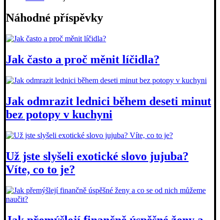
Náhodné příspěvky
Jak často a proč měnit líčidla?
Jak odmrazit lednici během deseti minut
bez potopy v kuchyni
Už jste slyšeli exotické slovo jujuba?
Víte, co to je?
Jak přemýšlejí finančně úspěšné ženy a