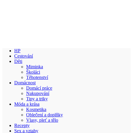
HP
Cestování
Děti
Miminka
Školáci
Těhotenství
Domácnost
Domácí práce
Nakupování
Tipy a triky
Móda a krása
Kosmetika
Oblečení a doplňky
Vlasy, pleť a tělo
Recepty
Sex a vztahy