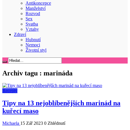
Antikoncepce
Manželství
Rozvod
Sex
Svatba
Vztahy
Zdraví
Hubnutí
Nemoci
Životní styl
Archiv tagu :
marináda
Recepty
Tipy na 13 nejoblíbenějších marinád na
kuřecí maso
Michaela
15 Zář 2023
0 Zhlédnutí