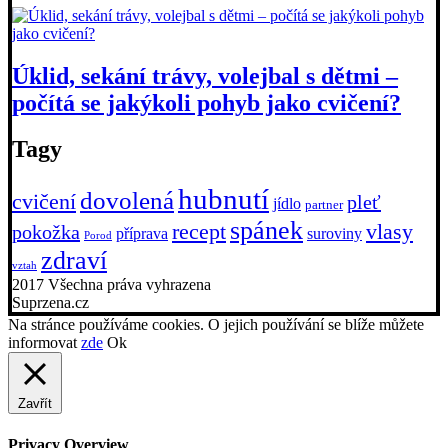
Úklid, sekání trávy, volejbal s dětmi –
počítá se jakýkoli pohyb jako cvičení?
Tagy
hubnutí
dovolená
cvičení
pleť
jídlo
partner
spánek
recept
vlasy
pokožka
příprava
suroviny
Porod
zdraví
vztah
2017 Všechna práva vyhrazena
Suprzena.cz
Na stránce používáme cookies. O jejich používání se blíže můžete
informovat
zde
Ok
Zavřít
Privacy Overview