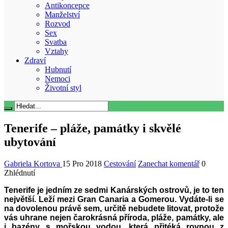
Antikoncepce
Manželství
Rozvod
Sex
Svatba
Vztahy
Zdraví
Hubnutí
Nemoci
Životní styl
Tenerife – pláže, památky i skvělé
ubytování
Gabriela Kortova
15 Pro 2018
Cestování
Zanechat komentář
0
Zhlédnutí
Tenerife je jedním ze sedmi Kanárských ostrovů, je to ten
největší. Leží mezi Gran Canaria a Gomerou. Vydáte-li se
na dovolenou právě sem, určitě nebudete litovat, protože
vás uhrane nejen čarokrásná příroda, pláže, památky, ale
i bazény s mořskou vodou, která přitéká rovnou z