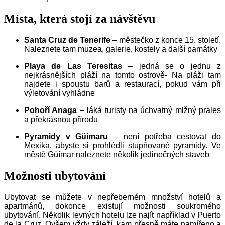
M
ísta, která stojí za návštěvu
Santa Cruz de Tenerife
– městečko z konce 15. století.
Naleznete tam muzea, galerie, kostely a další památky
Playa de Las Teresitas
– jedná se o jednu z
nejkrásnějších pláží na tomto ostrově- Na pláži tam
najdete i spoustu barů a restaurací, pokud vám při
výletování vyhládne
Pohoří Anaga
– láká turisty na úchvatný mlžný prales
a překrásnou přírodu
Pyramidy v Güímaru
– není potřeba cestovat do
Mexika, abyste si prohlédli stupňované pyramidy. Ve
městě Güímar naleznete několik jedinečných staveb
Možnosti ubytování
Ubytovat se můžete v nepřeberném množství hotelů a
apartmánů, dokonce existují možnosti soukromého
ubytování. Několik levných hotelu lze najít například v Puerto
de la Cruz. Ovšem vždy záleží, kam přesně máte namířeno a