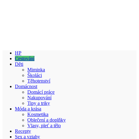
HP
Cestování
Děti
Miminka
Školáci
Těhotenství
Domácnost
Domácí práce
Nakupování
Tipy a triky
Móda a krása
Kosmetika
Oblečení a doplňky
Vlasy, pleť a tělo
Recepty
Sex a vztahy