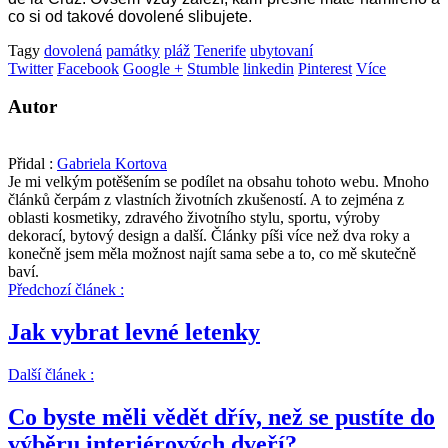
co si od takové dovolené slibujete.
Tagy
dovolená
památky
pláž
Tenerife
ubytovaní
Twitter
Facebook
Google +
Stumble
linkedin
Pinterest
Více
Autor
Přidal :
Gabriela Kortova
Je mi velkým potěšením se podílet na obsahu tohoto webu. Mnoho
článků čerpám z vlastních životních zkušeností. A to zejména z
oblasti kosmetiky, zdravého životního stylu, sportu, výroby
dekorací, bytový design a další. Články píši více než dva roky a
konečně jsem měla možnost najít sama sebe a to, co mě skutečně
baví.
Předchozí článek :
Jak vybrat levné letenky
Další článek :
Co byste měli vědět dřív, než se pustíte do
výběru interiérových dveří?