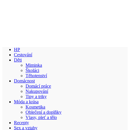
HP
Cestování
Děti
Miminka
Školáci
Těhotenství
Domácnost
Domácí práce
Nakupování
Tipy a triky
Móda a krása
Kosmetika
Oblečení a doplňky
Vlasy, pleť a tělo
Recepty
Sex a vztahy