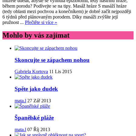
můžete udělat, abyste se vyhnula epiziotomii, tedy nástřihu hráze,
během porodu? Podívejte se na tipy. Masáž hráze S masáží hráze
(tedy oblasti mezi pochvou a konečníkem) je dobré začít nejpozději
6 týdnů před plánovaným porodem. Díky masáži zvýšíte její
pružnost ...
Přečtěte si více »
Mohlo by vás zajímat
Skoncujte se zápachem nohou
Gabriela Kortova
11 Lis 2015
Spěte jako dudek
mata.l
27 Zář 2013
Španělské pláže
mata.l
07 Říj 2013