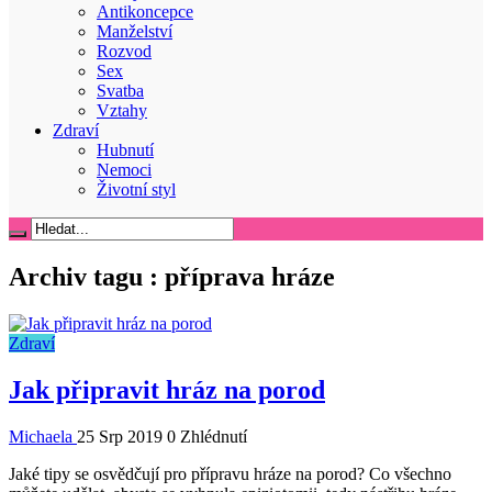
Antikoncepce
Manželství
Rozvod
Sex
Svatba
Vztahy
Zdraví
Hubnutí
Nemoci
Životní styl
Archiv tagu :
příprava hráze
Zdraví
Jak připravit hráz na porod
Michaela
25 Srp 2019
0 Zhlédnutí
Jaké tipy se osvědčují pro přípravu hráze na porod? Co všechno