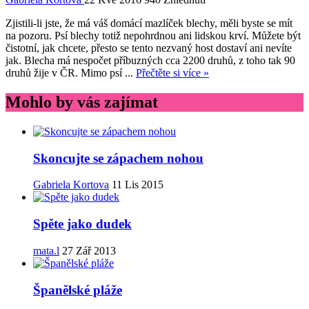
Zjistili-li jste, že má váš domácí mazlíček blechy, měli byste se mít
na pozoru. Psí blechy totiž nepohrdnou ani lidskou krví. Můžete být
čistotní, jak chcete, přesto se tento nezvaný host dostaví ani nevíte
jak. Blecha má nespočet příbuzných cca 2200 druhů, z toho tak 90
druhů žije v ČR. Mimo psí ...
Přečtěte si více »
Mohlo by vás zajímat
Skoncujte se zápachem nohou
Gabriela Kortova
11 Lis 2015
Spěte jako dudek
mata.l
27 Zář 2013
Španělské pláže