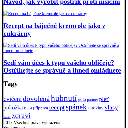
Návod, jak vyrobit postřik proti mšicím
Recept na báječné kremrole jako z
cukrárny
Sedí vám účes k typu vašeho obličeje?
Ostříhejte se správně a ihned omládnete
Tagy
hubnutí
dovolená
cvičení
pleť
jídlo
partner
spánek
recept
vlasy
pokožka
příprava
suroviny
Porod
zdraví
vztah
2017 Všechna práva vyhrazena
Suprzena.cz