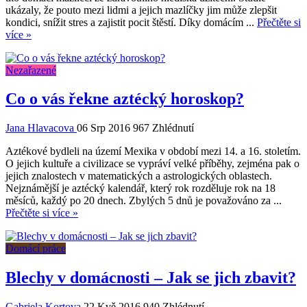
ukázaly, že pouto mezi lidmi a jejich mazlíčky jim může zlepšit
kondici, snížit stres a zajistit pocit štěstí. Díky domácím ...
Přečtěte si
více »
Nezařazené
Co o vás řekne aztécký horoskop?
Jana Hlavacova
06 Srp 2016
967 Zhlédnutí
Aztékové bydleli na území Mexika v období mezi 14. a 16. stoletím.
O jejich kultuře a civilizace se vypráví velké příběhy, zejména pak o
jejich znalostech v matematických a astrologických oblastech.
Nejznámější je aztécký kalendář, který rok rozděluje rok na 18
měsíců, každý po 20 dnech. Zbylých 5 dnů je považováno za ...
Přečtěte si více »
Domácí práce
Blechy v domácnosti – Jak se jich zbavit?
Gabriela Kortova
22 Kvě 2016
940 Zhlédnutí