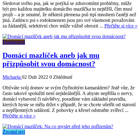
Sledovat svého psa, jak se potýká se zdravotními problémy, může
být pro každou majitelku domácího mazlíčka to nejtěžší, čím musí
projít – a je smutné, že některá plemena psů trpí mnohem častěji než
jiná. Zatímco psi s rodokmenem jsou pro své vlastnosti považováni
za žádanější, selektivní chov může vážně ohrozit ...
Přečtěte si více »
Domácnost
Domácí mazlíček aneb jak mu
přizpůsobit svou domácnost?
Michaela
02 Dub 2022
0 Zhlédnutí
Obýváte svůj domov se svým čtyřnohým kamarádem? Jistě víte, že
často takové spolužití není nejideálnější. A abyste nepřišla o nervy,
domácí vybavení či návštěvy, poradíme vám základní pravidla,
kterých byste se měla držet v případě, že se chcete ušetřit od starostí
a nepříjemných událostí. Z pohovky a křesel odstraňte zvířecí ...
Přečtěte si více »
Životní styl