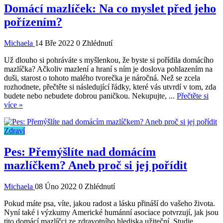
Domácí mazlíček: Na co myslet před jeho
pořízením?
Michaela
14 Bře 2022
0 Zhlédnutí
Už dlouho si pohráváte s myšlenkou, že byste si pořídila domácího
mazlíčka? Ačkoliv mazlení a hraní s ním je doslova pohlazením na
duši, starost o tohoto malého tvorečka je náročná. Než se zcela
rozhodnete, přečtěte si následující řádky, které vás utvrdí v tom, zda
budete nebo nebudete dobrou paničkou. Nekupujte, ...
Přečtěte si
více »
Zdraví
Pes: Přemýšlíte nad domácím
mazlíčkem? Aneb proč si jej pořídit
Michaela
08 Úno 2022
0 Zhlédnutí
Pokud máte psa, víte, jakou radost a lásku přináší do vašeho života.
Nyní také i výzkumy Americké humánní asociace potvrzují, jak jsou
tito domácí mazlíčci ze zdravotního hlediska užiteční. Studie