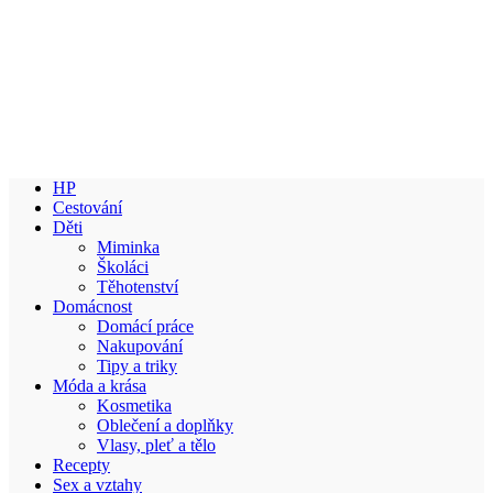
HP
Cestování
Děti
Miminka
Školáci
Těhotenství
Domácnost
Domácí práce
Nakupování
Tipy a triky
Móda a krása
Kosmetika
Oblečení a doplňky
Vlasy, pleť a tělo
Recepty
Sex a vztahy