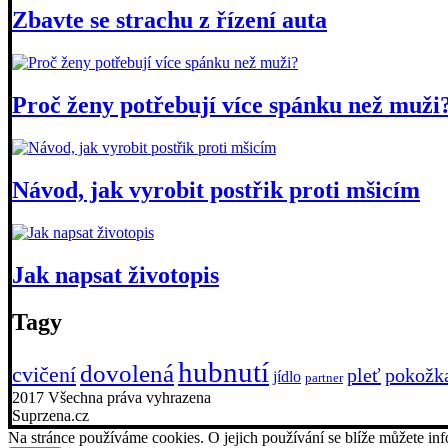
Zbavte se strachu z řízení auta
Proč ženy potřebují více spánku než muži
Návod, jak vyrobit postřik proti mšicím
Jak napsat životopis
Tagy
hubnutí
dovolená
cvičení
pleť
pokožk
jídlo
partner
2017 Všechna práva vyhrazena
Suprzena.cz
Na stránce používáme cookies. O jejich používání se blíže můžete i