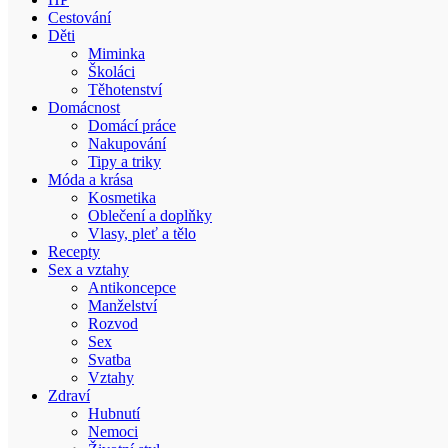
Cestování
Děti
Miminka
Školáci
Těhotenství
Domácnost
Domácí práce
Nakupování
Tipy a triky
Móda a krása
Kosmetika
Oblečení a doplňky
Vlasy, pleť a tělo
Recepty
Sex a vztahy
Antikoncepce
Manželství
Rozvod
Sex
Svatba
Vztahy
Zdraví
Hubnutí
Nemoci