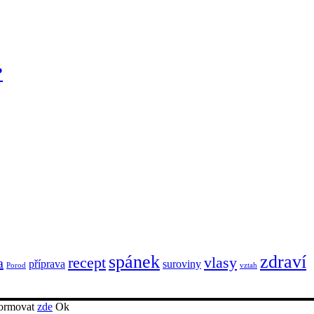
?
spánek
zdraví
recept
vlasy
a
příprava
suroviny
Porod
vztah
nformovat
zde
Ok