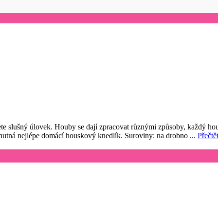
esete slušný úlovek. Houby se dají zpracovat různými způsoby, každý h
hutná nejlépe domácí houskový knedlík. Suroviny: na drobno ...
Přečtět