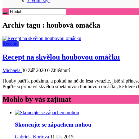
Životní styl
Archiv tagu :
houbová omáčka
Recepty
Recept na skvělou houbovou omáčku
Michaela
30 Zář 2020
0 Zhlédnutí
Houby patří k podzimu, a pokud na ně do lesa vyrazíte, jistě si přin
Pojďte si připravit skvělou smetanovou houbovou omáčku, ke které c
Mohlo by vás zajímat
Skoncujte se zápachem nohou
Gabriela Kortova
11 Lis 2015