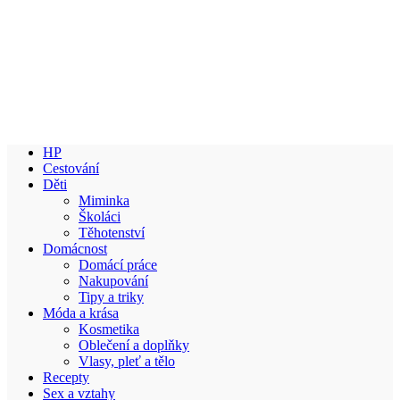
HP
Cestování
Děti
Miminka
Školáci
Těhotenství
Domácnost
Domácí práce
Nakupování
Tipy a triky
Móda a krása
Kosmetika
Oblečení a doplňky
Vlasy, pleť a tělo
Recepty
Sex a vztahy