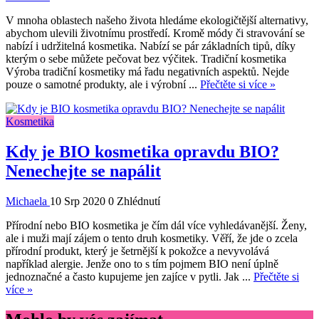
V mnoha oblastech našeho života hledáme ekologičtější alternativy,
abychom ulevili životnímu prostředí. Kromě módy či stravování se
nabízí i udržitelná kosmetika. Nabízí se pár základních tipů, díky
kterým o sebe můžete pečovat bez výčitek. Tradiční kosmetika
Výroba tradiční kosmetiky má řadu negativních aspektů. Nejde
pouze o samotné produkty, ale i výrobní ...
Přečtěte si více »
Kosmetika
Kdy je BIO kosmetika opravdu BIO?
Nenechejte se napálit
Michaela
10 Srp 2020
0 Zhlédnutí
Přírodní nebo BIO kosmetika je čím dál více vyhledávanější. Ženy,
ale i muži mají zájem o tento druh kosmetiky. Věří, že jde o zcela
přírodní produkt, který je šetrnější k pokožce a nevyvolává
například alergie. Jenže ono to s tím pojmem BIO není úplně
jednoznačné a často kupujeme jen zajíce v pytli. Jak ...
Přečtěte si
více »