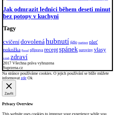
Jak odmrazit lednici během deseti minut
bez potopy v kuchyni
Tagy
hubnutí
dovolená
cvičení
pleť
jídlo
partner
spánek
recept
vlasy
pokožka
příprava
suroviny
Porod
zdraví
vztah
2017 Všechna práva vyhrazena
Suprzena.cz
Na stránce používáme cookies. O jejich používání se blíže můžete
informovat
zde
Ok
Zavřít
Privacy Overview
This website uses cookies to improve your experience while you