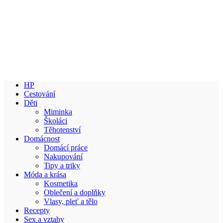
HP
Cestování
Děti
Miminka
Školáci
Těhotenství
Domácnost
Domácí práce
Nakupování
Tipy a triky
Móda a krása
Kosmetika
Oblečení a doplňky
Vlasy, pleť a tělo
Recepty
Sex a vztahy