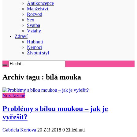
Antikoncepce
Manželství
Rozvod
Sex
Svatba
Vztahy
Zdraví
Hubnutí
Nemoci
Životní styl
Archiv tagu :
bílá mouka
Nezařazené
Problémy s bílou moukou – jak je
vyřešit?
Gabriela Kortova
20 Zář 2018
0 Zhlédnutí