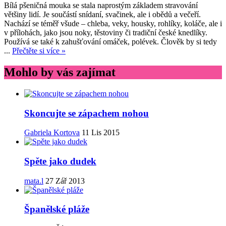
Bílá pšeničná mouka se stala naprostým základem stravování
většiny lidí. Je součástí snídaní, svačinek, ale i obědů a večeří.
Nachází se téměř všude – chleba, veky, housky, rohlíky, koláče, ale i
v přílohách, jako jsou noky, těstoviny či tradiční české knedlíky.
Používá se také k zahušťování omáček, polévek. Člověk by si tedy
...
Přečtěte si více »
Mohlo by vás zajímat
Skoncujte se zápachem nohou
Gabriela Kortova
11 Lis 2015
Spěte jako dudek
mata.l
27 Zář 2013
Španělské pláže