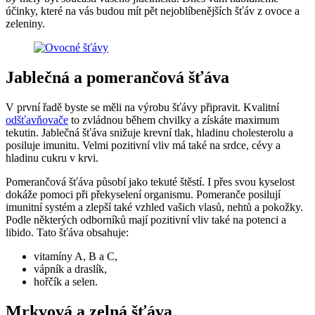
účinky, které na vás budou mít pět nejoblíbenějších šťáv z ovoce a
zeleniny.
Jablečná a pomerančová šťáva
V první řadě byste se měli na výrobu šťávy připravit. Kvalitní
odšťavňovače
to zvládnou během chvilky a získáte maximum
tekutin. Jablečná šťáva snižuje krevní tlak, hladinu cholesterolu a
posiluje imunitu. Velmi pozitivní vliv má také na srdce, cévy a
hladinu cukru v krvi.
Pomerančová šťáva působí jako tekuté štěstí. I přes svou kyselost
dokáže pomoci při překyselení organismu. Pomeranče posilují
imunitní systém a zlepší také vzhled vašich vlasů, nehtů a pokožky.
Podle některých odborníků mají pozitivní vliv také na potenci a
libido. Tato šťáva obsahuje:
vitamíny A, B a C,
vápník a draslík,
hořčík a selen.
Mrkvová a zelná šťáva