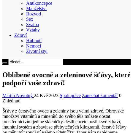
Antikoncepce
Manželství
Rozvod
Sex
Svatba
Vztahy
Zdraví
Hubnutí
Nemoci
Životní styl
Oblíbené ovocné a zeleninové šťávy, které
podpoří vaše zdraví!
Martin Novotný
24 Kvě 2023
Spolupráce
Zanechat komentář
0
Zhlédnutí
Šťávy z čerstvého ovoce a zeleniny jsou velmi zdravé. Obrovské
množství vitamínů a minerálů do svého těla můžete dostat
prostřednictvím jediné skleničky. Jestli chcete posílit své zdraví,
imunitní systém a zbavit se přebytečných kilogramů, čerstvé šťávy
by měly být součástí vašeho jídelníčku. Dnes vám nabídneme