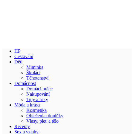
HP
Cestování
Děti
Miminka
Školáci
Těhotenství
Domácnost
Domácí práce
Nakupování
Tipy a triky
Móda a krása
Kosmetika
Oblečení a doplňky
Vlasy, pleť a tělo
Recepty
Sex a vztahy