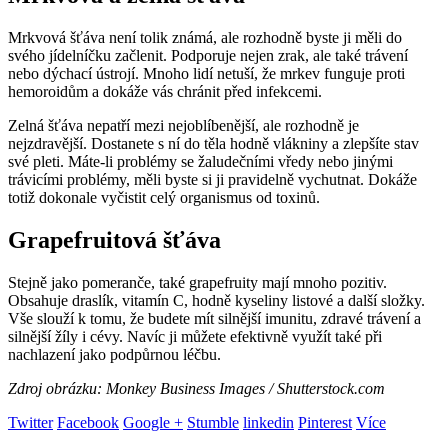
Mrkvová šťáva není tolik známá, ale rozhodně byste ji měli do
svého jídelníčku začlenit. Podporuje nejen zrak, ale také trávení
nebo dýchací ústrojí. Mnoho lidí netuší, že mrkev funguje proti
hemoroidům a dokáže vás chránit před infekcemi.
Zelná šťáva nepatří mezi nejoblíbenější, ale rozhodně je
nejzdravější. Dostanete s ní do těla hodně vlákniny a zlepšíte stav
své pleti. Máte-li problémy se žaludečními vředy nebo jinými
trávicími problémy, měli byste si ji pravidelně vychutnat. Dokáže
totiž dokonale vyčistit celý organismus od toxinů.
Grapefruitová šťáva
Stejně jako pomeranče, také grapefruity mají mnoho pozitiv.
Obsahuje draslík, vitamín C, hodně kyseliny listové a další složky.
Vše slouží k tomu, že budete mít silnější imunitu, zdravé trávení a
silnější žíly i cévy. Navíc ji můžete efektivně využít také při
nachlazení jako podpůrnou léčbu.
Zdroj obrázku: Monkey Business Images / Shutterstock.com
Twitter
Facebook
Google +
Stumble
linkedin
Pinterest
Více