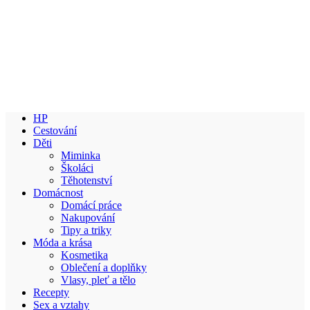
HP
Cestování
Děti
Miminka
Školáci
Těhotenství
Domácnost
Domácí práce
Nakupování
Tipy a triky
Móda a krása
Kosmetika
Oblečení a doplňky
Vlasy, pleť a tělo
Recepty
Sex a vztahy