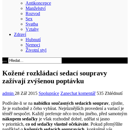
Antikoncepce
Manželství
Rozvod
Sex
Svatba
Vztahy
Zdraví
Hubnutí
Nemoci
Životní styl
Kožené rozkládací sedací soupravy
zažívají zvýšenou poptávku
admin
28 Zář 2015
Spolupráce
Zanechat komentář
535 Zhlédnutí
Podíváte-li se na
nabídku současných sedacích souprav
, zjistíte,
že je rozhodně z čeho vybírat. Nejrůznějších provedení a variací je
téměř nespočet. Každý preferuje něco trochu jiného, před samotným
nákupem sedačky
je však rozhodně dobré, udělat si jasno
v prioritách,
co od sedačky vlastně očekáváte
. Pokud přemýšlíte
například o
kožených sedacích soupravách
, konkrétně vás