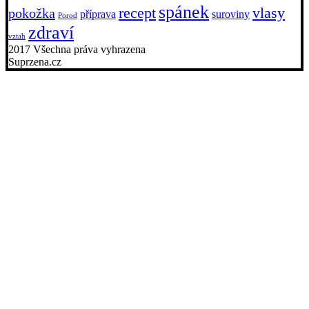
spánek
recept
vlasy
pokožka
příprava
suroviny
Porod
zdraví
vztah
2017 Všechna práva vyhrazena
Suprzena.cz