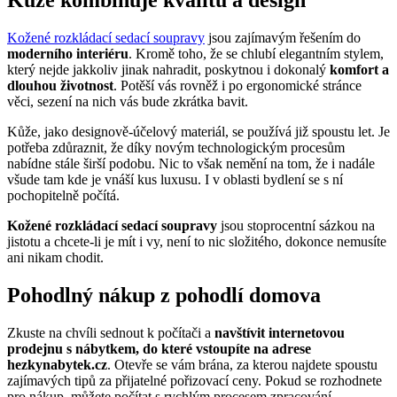
Kůže kombinuje kvalitu a design
Kožené rozkládací sedací soupravy
jsou zajímavým řešením do
moderního interiéru
. Kromě toho, že se chlubí elegantním stylem,
který nejde jakkoliv jinak nahradit, poskytnou i dokonalý
komfort a
dlouhou životnost
. Potěší vás rovněž i po ergonomické stránce
věci, sezení na nich vás bude zkrátka bavit.
Kůže, jako designově-účelový materiál, se používá již spoustu let. Je
potřeba zdůraznit, že díky novým technologickým procesům
nabídne stále širší podobu. Nic to však nemění na tom, že i nadále
všude tam kde je vnáší kus luxusu. I v oblasti bydlení se s ní
pochopitelně počítá.
Kožené rozkládací sedací soupravy
jsou stoprocentní sázkou na
jistotu a chcete-li je mít i vy, není to nic složitého, dokonce nemusíte
ani nikam chodit.
Pohodlný nákup z pohodlí domova
Zkuste na chvíli sednout k počítači a
navštívit internetovou
prodejnu s nábytkem, do které vstoupíte na adrese
hezkynabytek.cz
. Otevře se vám brána, za kterou najdete spoustu
zajímavých tipů za přijatelné pořizovací ceny. Pokud se rozhodnete
pro nákup, můžete počítat s rychlým procesem zpracování