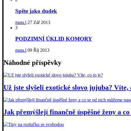
Spěte jako dudek
mata.l
27 Zář 2013
3
PODZIMNÍ ÚKLID KOMORY
mata.l
09 Říj 2013
Náhodné příspěvky
Už jste slyšeli exotické slovo jujuba? Víte, 
Jak přemýšlejí finančně úspěšné ženy a co