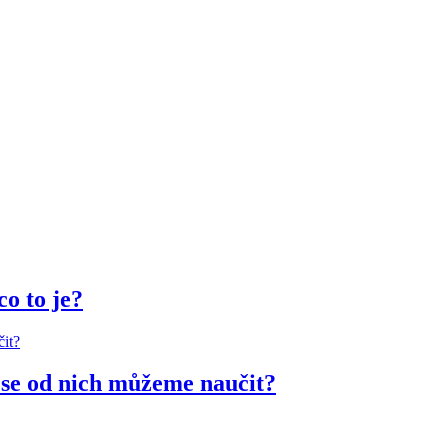
co to je?
 se od nich můžeme naučit?