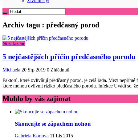
Životní styl
Archiv tagu :
předčasný porod
Nezařazené
5 nejčastějších příčin předčasného porodu
Michaela
20 Srp 2019
0 Zhlédnutí
Faktorů, které ovlivňují předčasný porod, je celá řada. Mezi nepřím
které mohou ovlivnit riziko předčasného porodu. Infekce Uvádí se, ž
Mohlo by vás zajímat
Skoncujte se zápachem nohou
Gabriela Kortova
11 Lis 2015