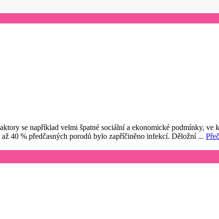
é faktory se například velmi špatné sociální a ekonomické podmínky, ve
e až 40 % předčasných porodů bylo zapříčiněno infekcí. Děložní ...
Přeč