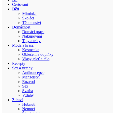
Cestování
Děti
Miminka
Školáci
Těhotenství
Domácnost
Domácí práce
Nakupování
Tipy a triky
Móda a krása
Kosmetika
Oblečení a doplňky
Vlasy, pleť a tělo
Recepty
Sex a vztahy
Antikoncepce
Manželství
Rozvod
Sex
Svatba
Vztahy
Zdraví
Hubnutí
Nemoci