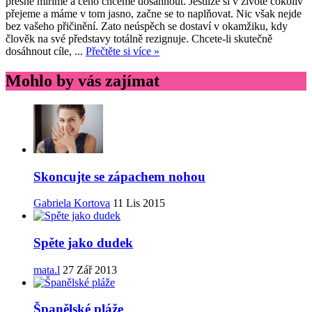
přesně míříme a čeho chceme dosáhnout. Jestliže si v životě cokoliv
přejeme a máme v tom jasno, začne se to naplňovat. Nic však nejde
bez vašeho přičinění. Zato neúspěch se dostaví v okamžiku, kdy
člověk na své představy totálně rezignuje. Chcete-li skutečně
dosáhnout cíle, ...
Přečtěte si více »
Mohlo by vás zajímat
Skoncujte se zápachem nohou
Gabriela Kortova
11 Lis 2015
Spěte jako dudek
mata.l
27 Zář 2013
Španělské pláže