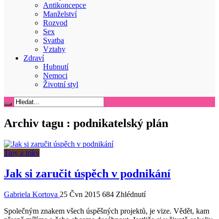
Antikoncepce
Manželství
Rozvod
Sex
Svatba
Vztahy
Zdraví
Hubnutí
Nemoci
Životní styl
Archiv tagu :
podnikatelský plán
Tipy a triky
Jak si zaručit úspěch v podnikání
Gabriela Kortova
25 Čvn 2015
684 Zhlédnutí
Společným znakem všech úspěšných projektů, je vize. Vědět, kam