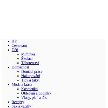
HP
Cestování
Děti
Miminka
Školáci
Těhotenství
Domácnost
Domácí práce
Nakupování
Tipy a triky
Móda a krása
Kosmetika
Oblečení a doplňky
Vlasy, pleť a tělo
Recepty
Sex a vztahy