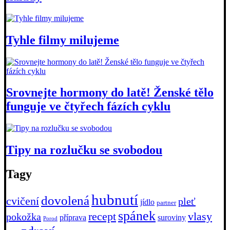
Tyhle filmy milujeme
Srovnejte hormony do latě! Ženské tělo
funguje ve čtyřech fázích cyklu
Tipy na rozlučku se svobodou
Tagy
hubnutí
dovolená
cvičení
pleť
jídlo
partner
spánek
recept
vlasy
pokožka
příprava
suroviny
Porod