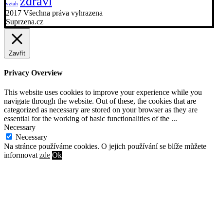
zdraví
vztah
2017 Všechna práva vyhrazena
Suprzena.cz
Zavřít
Privacy Overview
This website uses cookies to improve your experience while you
navigate through the website. Out of these, the cookies that are
categorized as necessary are stored on your browser as they are
essential for the working of basic functionalities of the
...
Necessary
Necessary
Vždy povoleno
Na stránce používáme cookies. O jejich používání se blíže můžete
informovat
zde
Ok
Necessary cookies are absolutely essential for the website to
function properly. This category only includes cookies that ensures
basic functionalities and security features of the website. These
cookies do not store any personal information.
Non-necessary
Non-necessary