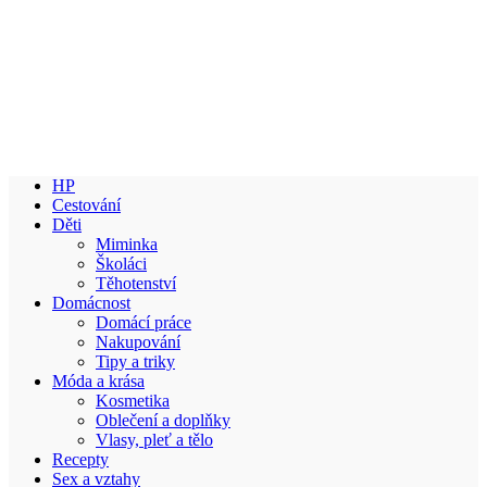
HP
Cestování
Děti
Miminka
Školáci
Těhotenství
Domácnost
Domácí práce
Nakupování
Tipy a triky
Móda a krása
Kosmetika
Oblečení a doplňky
Vlasy, pleť a tělo
Recepty
Sex a vztahy