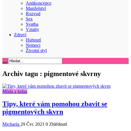
Antikoncepce
Manželství
Rozvod
Sex
Svatba
Vztahy
Zdraví
Hubnutí
Nemoci
Životní styl
Archiv tagu :
pigmentové skvrny
Móda a krása
Tipy, které vám pomohou zbavit se
pigmentových skvrn
Michaela
29 Čvc 2021
0 Zhlédnutí