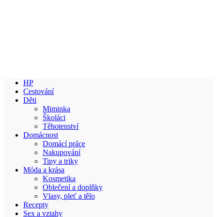
HP
Cestování
Děti
Miminka
Školáci
Těhotenství
Domácnost
Domácí práce
Nakupování
Tipy a triky
Móda a krása
Kosmetika
Oblečení a doplňky
Vlasy, pleť a tělo
Recepty
Sex a vztahy