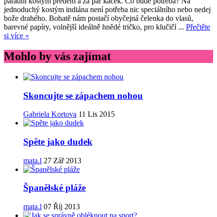
parádní kostým předem a za pár kaček. Co bude potřeba? Na
jednoduchý kostým indiána není potřeba nic speciálního nebo nedej
bože drahého. Bohatě nám postačí obyčejná čelenka do vlasů,
barevné papíry, volnější ideálně hnědé tričko, pro klučičí ...
Přečtěte
si více »
Mohlo by vás zajímat
Skoncujte se zápachem nohou
Gabriela Kortova
11 Lis 2015
Spěte jako dudek
mata.l
27 Zář 2013
Španělské pláže
mata.l
07 Říj 2013