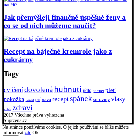
Jak přemýšlejí finančně úspěšné ženy a
co se od nich můžeme naučit?
Recept na báječné kremrole jako z
cukrárny
Tagy
hubnutí
dovolená
cvičení
pleť
jídlo
partner
spánek
recept
vlasy
pokožka
příprava
suroviny
Porod
zdraví
vztah
2017 Všechna práva vyhrazena
Suprzena.cz
Na stránce používáme cookies. O jejich používání se blíže můžete
informovat
zde
Ok