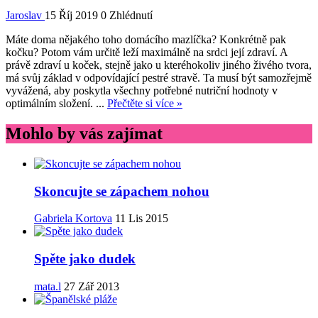
Jaroslav
15 Říj 2019
0 Zhlédnutí
Máte doma nějakého toho domácího mazlíčka? Konkrétně pak
kočku? Potom vám určitě leží maximálně na srdci její zdraví. A
právě zdraví u koček, stejně jako u kteréhokoliv jiného živého tvora,
má svůj základ v odpovídající pestré stravě. Ta musí být samozřejmě
vyvážená, aby poskytla všechny potřebné nutriční hodnoty v
optimálním složení. ...
Přečtěte si více »
Mohlo by vás zajímat
Skoncujte se zápachem nohou
Gabriela Kortova
11 Lis 2015
Spěte jako dudek
mata.l
27 Zář 2013