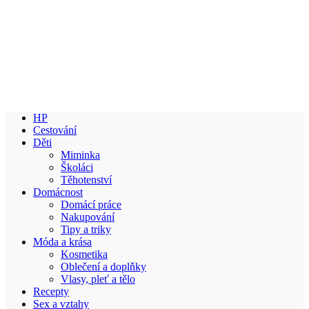
HP
Cestování
Děti
Miminka
Školáci
Těhotenství
Domácnost
Domácí práce
Nakupování
Tipy a triky
Móda a krása
Kosmetika
Oblečení a doplňky
Vlasy, pleť a tělo
Recepty
Sex a vztahy