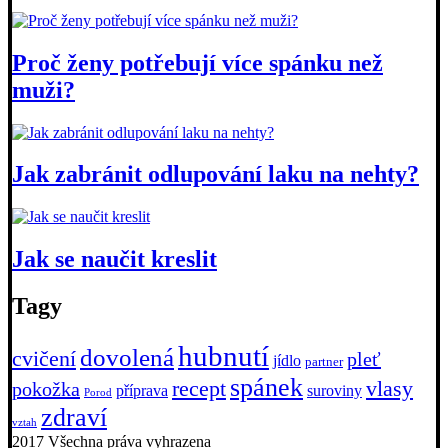
Proč ženy potřebují více spánku než
muži?
Jak zabránit odlupování laku na nehty?
Jak se naučit kreslit
Tagy
hubnutí
dovolená
cvičení
pleť
jídlo
partner
spánek
recept
vlasy
pokožka
příprava
suroviny
Porod
zdraví
vztah
2017 Všechna práva vyhrazena