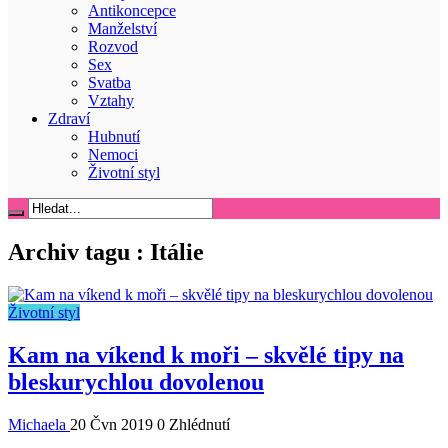
Antikoncepce
Manželství
Rozvod
Sex
Svatba
Vztahy
Zdraví
Hubnutí
Nemoci
Životní styl
Archiv tagu :
Itálie
Životní styl
Kam na víkend k moři – skvělé tipy na
bleskurychlou dovolenou
Michaela
20 Čvn 2019
0 Zhlédnutí