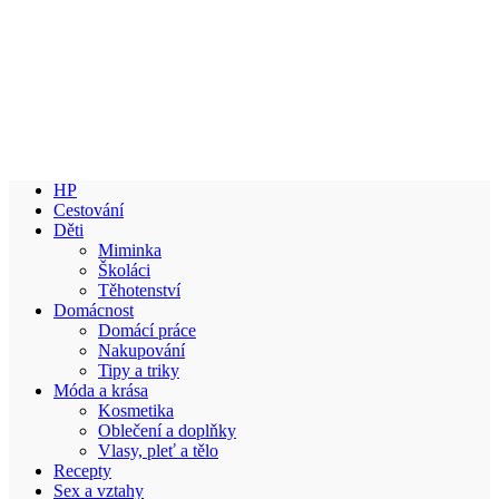
HP
Cestování
Děti
Miminka
Školáci
Těhotenství
Domácnost
Domácí práce
Nakupování
Tipy a triky
Móda a krása
Kosmetika
Oblečení a doplňky
Vlasy, pleť a tělo
Recepty
Sex a vztahy