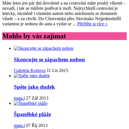
Máte letos jen pár dní dovolené a na cestování máte pouhý víkend –
nevadí, i tak se můžete podívat k moři. Nejrychlejší cestování je
letecky, nicméně i vlastním autem nebo autobusem se dostanete
všude – a za chvíli. Do Chorvatska přes Slovinsko Nejjednodušší
variantou je sednou do auta a vydat se ...
Přečtěte si více »
Mohlo by vás zajímat
Skoncujte se zápachem nohou
Gabriela Kortova
11 Lis 2015
Spěte jako dudek
mata.l
27 Zář 2013
Španělské pláže
mata.l
07 Říj 2013