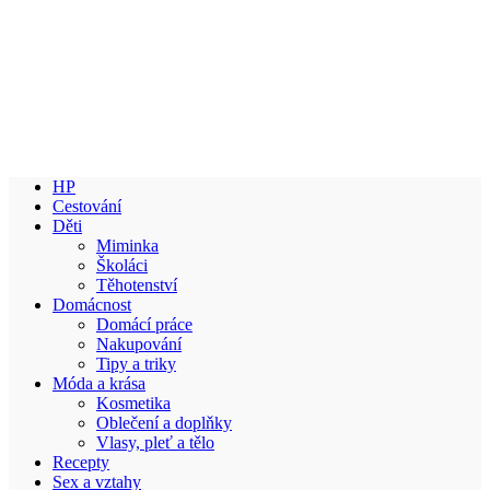
HP
Cestování
Děti
Miminka
Školáci
Těhotenství
Domácnost
Domácí práce
Nakupování
Tipy a triky
Móda a krása
Kosmetika
Oblečení a doplňky
Vlasy, pleť a tělo
Recepty
Sex a vztahy