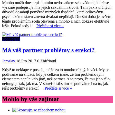
Mnoho mužů dnes trpí akutním nedostatkem sebevědomí, které se
výrazně podepisuje i na jejich sexuálním životě. Tam pak z určitých
důvodů dosahují poměrně mizivých úspěchů, které celkovému
psychickému stavu zrovna dvakrát nepřidají. Dnešní doba je ovšem
těmto problémům zcela otevřená a mnoho z nich dokáže efektivně
řešit. Pokud tedy i ...
Přečtěte si více »
Spolupráce
Má váš partner problémy s erekcí?
Jaroslav
18 Pro 2017
0 Zhlédnutí
Když to neklape v posteli, může za to mnoho různých věcí. My se
podíváme na situaci, kdy je celkem jasné, že tím problémovým
elementem není nikdo jiný, než partner. A to proto, že mu jeho tělo
nefunguje tak, jak má. V souvislosti s tím se podíváme i na to, jak
řešit problémy s erekcí. ...
Přečtěte si více »
Mohlo by vás zajímat