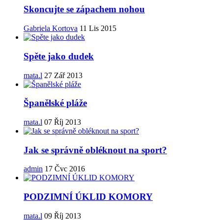
Skoncujte se zápachem nohou
Gabriela Kortova
11 Lis 2015
Spěte jako dudek
mata.l
27 Zář 2013
Španělské pláže
mata.l
07 Říj 2013
Jak se správně obléknout na sport?
admin
17 Čvc 2016
PODZIMNÍ ÚKLID KOMORY
mata.l
09 Říj 2013