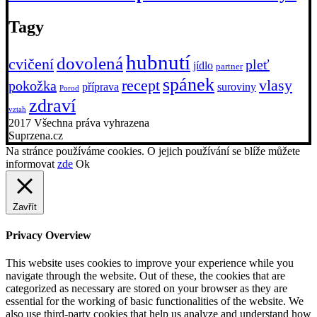
Tagy
hubnutí
dovolená
cvičení
pleť
jídlo
partner
spánek
recept
vlasy
pokožka
příprava
suroviny
Porod
zdraví
vztah
2017 Všechna práva vyhrazena
Suprzena.cz
Na stránce používáme cookies. O jejich používání se blíže můžete
informovat
zde
Ok
Zavřít
Privacy Overview
This website uses cookies to improve your experience while you
navigate through the website. Out of these, the cookies that are
categorized as necessary are stored on your browser as they are
essential for the working of basic functionalities of the website. We
also use third-party cookies that help us analyze and understand how