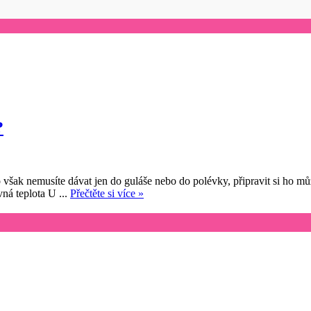
?
však nemusíte dávat jen do guláše nebo do polévky, připravit si ho mů
vná teplota U ...
Přečtěte si více »