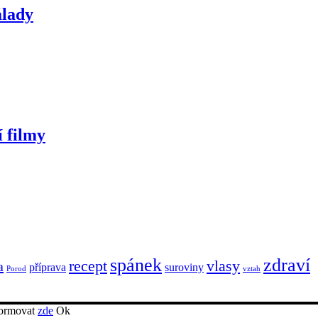
álady
í filmy
spánek
zdraví
recept
vlasy
a
příprava
suroviny
Porod
vztah
nformovat
zde
Ok