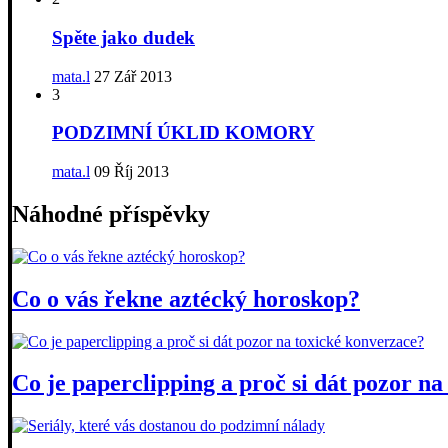
Spěte jako dudek
mata.l
27 Zář 2013
3
PODZIMNÍ ÚKLID KOMORY
mata.l
09 Říj 2013
Náhodné příspěvky
Co o vás řekne aztécký horoskop?
Co je paperclipping a proč si dát pozor n