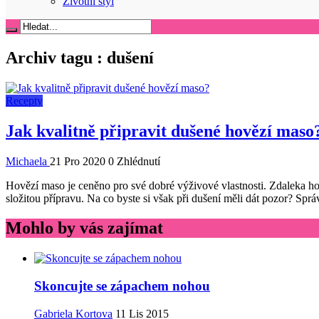
Životní styl
Archiv tagu :
dušení
Recepty
Jak kvalitně připravit dušené hovězí maso
Michaela
21 Pro 2020
0 Zhlédnutí
Hovězí maso je ceněno pro své dobré výživové vlastnosti. Zdaleka ho 
složitou přípravu. Na co byste si však při dušení měli dát pozor? Sprá
Mohlo by vás zajímat
Skoncujte se zápachem nohou
Gabriela Kortova
11 Lis 2015