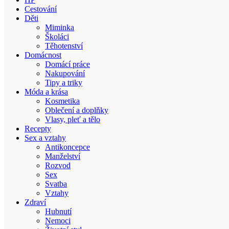
Cestování
Děti
Miminka
Školáci
Těhotenství
Domácnost
Domácí práce
Nakupování
Tipy a triky
Móda a krása
Kosmetika
Oblečení a doplňky
Vlasy, pleť a tělo
Recepty
Sex a vztahy
Antikoncepce
Manželství
Rozvod
Sex
Svatba
Vztahy
Zdraví
Hubnutí
Nemoci