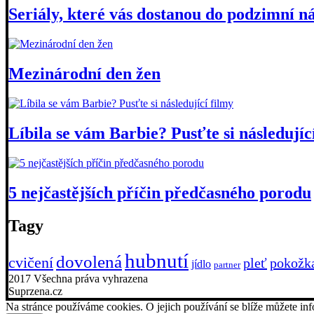
Seriály, které vás dostanou do podzimní n
Mezinárodní den žen
Líbila se vám Barbie? Pusťte si následujíc
5 nejčastějších příčin předčasného porodu
Tagy
hubnutí
dovolená
cvičení
pleť
pokožk
jídlo
partner
2017 Všechna práva vyhrazena
Suprzena.cz
Na stránce používáme cookies. O jejich používání se blíže můžete i