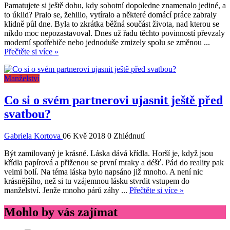
Pamatujete si ještě dobu, kdy sobotní dopoledne znamenalo jediné, a
to úklid? Pralo se, žehlilo, vytíralo a některé domácí práce zabraly
klidně půl dne. Byla to zkrátka běžná součást života, nad kterou se
nikdo moc nepozastavoval. Dnes už řadu těchto povinností převzaly
moderní spotřebiče nebo jednoduše zmizely spolu se změnou ...
Přečtěte si více »
Manželství
Co si o svém partnerovi ujasnit ještě před
svatbou?
Gabriela Kortova
06 Kvě 2018
0 Zhlédnutí
Být zamilovaný je krásné. Láska dává křídla. Horší je, když jsou
křídla papírová a přiženou se první mraky a déšť. Pád do reality pak
velmi bolí. Na téma láska bylo napsáno již mnoho. A není nic
krásnějšího, než si tu vzájemnou lásku stvrdit vstupem do
manželství. Jenže mnoho párů záhy ...
Přečtěte si více »
Mohlo by vás zajímat