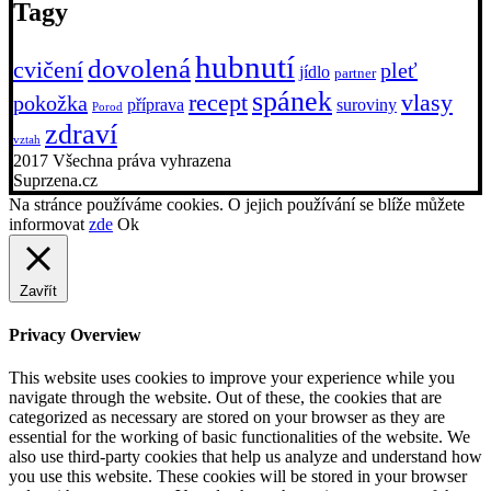
Tagy
hubnutí
dovolená
cvičení
pleť
jídlo
partner
spánek
recept
vlasy
pokožka
příprava
suroviny
Porod
zdraví
vztah
2017 Všechna práva vyhrazena
Suprzena.cz
Na stránce používáme cookies. O jejich používání se blíže můžete
informovat
zde
Ok
Zavřít
Privacy Overview
This website uses cookies to improve your experience while you
navigate through the website. Out of these, the cookies that are
categorized as necessary are stored on your browser as they are
essential for the working of basic functionalities of the website. We
also use third-party cookies that help us analyze and understand how
you use this website. These cookies will be stored in your browser