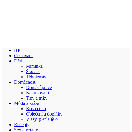
HP
Cestování
Děti
Miminka
Školáci
Těhotenství
Domácnost
Domácí práce
Nakupování
Tipy a triky
Móda a krása
Kosmetika
Oblečení a doplňky
Vlasy, pleť a tělo
Recepty
Sex a vztahy