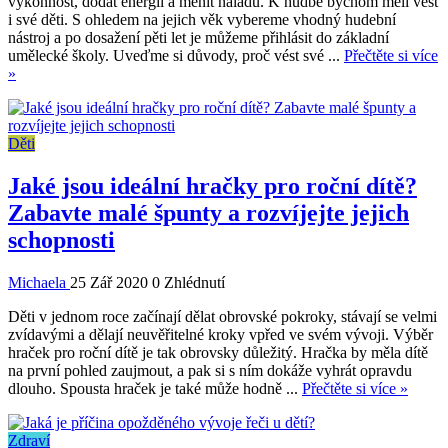
výkonnost, dodat energii a měnit náladu. K hudbě bychom měli vést
i své děti. S ohledem na jejich věk vybereme vhodný hudební
nástroj a po dosažení pěti let je můžeme přihlásit do základní
umělecké školy. Uveďme si důvody, proč vést své ...
Přečtěte si více
»
Děti
Jaké jsou ideální hračky pro roční dítě?
Zabavte malé špunty a rozvíjejte jejich
schopnosti
Michaela
25 Zář 2020
0 Zhlédnutí
Děti v jednom roce začínají dělat obrovské pokroky, stávají se velmi
zvídavými a dělají neuvěřitelné kroky vpřed ve svém vývoji. Výběr
hraček pro roční dítě je tak obrovsky důležitý. Hračka by měla dítě
na první pohled zaujmout, a pak si s ním dokáže vyhrát opravdu
dlouho. Spousta hraček je také může hodně ...
Přečtěte si více »
Zdraví