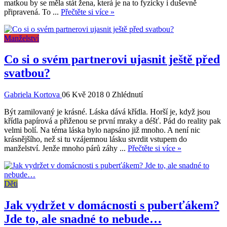
matkou by se měla stát žena, která je na to fyzicky i duševně
připravená. To ...
Přečtěte si více »
Manželství
Co si o svém partnerovi ujasnit ještě před
svatbou?
Gabriela Kortova
06 Kvě 2018
0 Zhlédnutí
Být zamilovaný je krásné. Láska dává křídla. Horší je, když jsou
křídla papírová a přiženou se první mraky a déšť. Pád do reality pak
velmi bolí. Na téma láska bylo napsáno již mnoho. A není nic
krásnějšího, než si tu vzájemnou lásku stvrdit vstupem do
manželství. Jenže mnoho párů záhy ...
Přečtěte si více »
Děti
Jak vydržet v domácnosti s puberťákem?
Jde to, ale snadné to nebude…