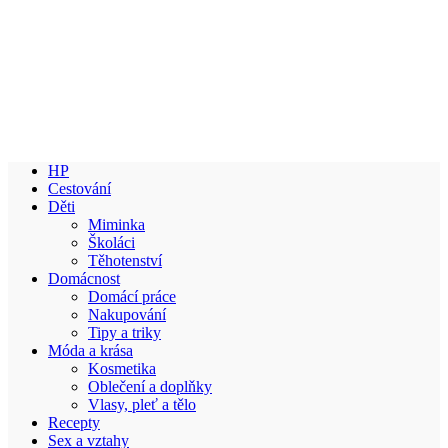
HP
Cestování
Děti
Miminka
Školáci
Těhotenství
Domácnost
Domácí práce
Nakupování
Tipy a triky
Móda a krása
Kosmetika
Oblečení a doplňky
Vlasy, pleť a tělo
Recepty
Sex a vztahy