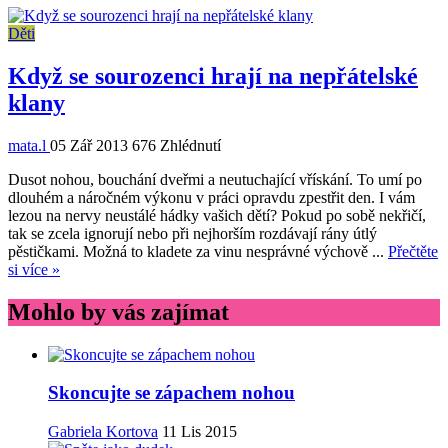
Děti
Když se sourozenci hrají na nepřátelské
klany
mata.l
05 Zář 2013
676 Zhlédnutí
Dusot nohou, bouchání dveřmi a neutuchající vřískání. To umí po
dlouhém a náročném výkonu v práci opravdu zpestřit den. I vám
lezou na nervy neustálé hádky vašich dětí? Pokud po sobě nekřičí,
tak se zcela ignorují nebo při nejhorším rozdávají rány útlý
pěstičkami. Možná to kladete za vinu nesprávné výchově ...
Přečtěte
si více »
Mohlo by vás zajímat
Skoncujte se zápachem nohou
Gabriela Kortova
11 Lis 2015