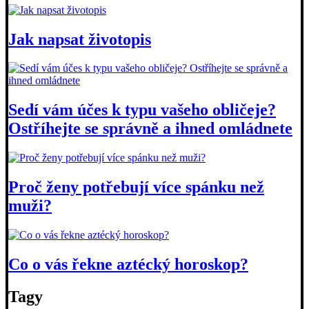
Jak napsat životopis
Sedí vám účes k typu vašeho obličeje?
Ostříhejte se správně a ihned omládnete
Proč ženy potřebují více spánku než
muži?
Co o vás řekne aztécký horoskop?
Tagy