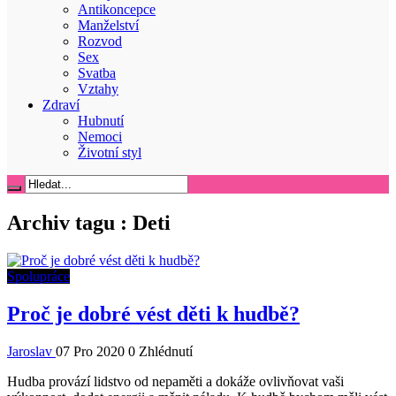
Antikoncepce
Manželství
Rozvod
Sex
Svatba
Vztahy
Zdraví
Hubnutí
Nemoci
Životní styl
Archiv tagu :
Deti
Spolupráce
Proč je dobré vést děti k hudbě?
Jaroslav
07 Pro 2020
0 Zhlédnutí
Hudba provází lidstvo od nepaměti a dokáže ovlivňovat vaši