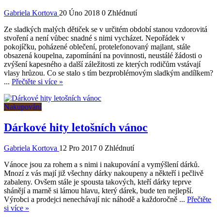
Gabriela Kortova
20 Úno 2018
0 Zhlédnutí
Ze sladkých malých dětiček se v určitém období stanou vzdorovitá
stvoření a není vůbec snadné s nimi vycházet. Nepořádek v
pokojíčku, poházené oblečení, protelefonovaný majlant, stále
obsazená koupelna, zapomínání na povinnosti, neustálé žádosti o
zvýšení kapesného a další záležitosti ze kterých rodičům vstávají
vlasy hrůzou. Co se stalo s tím bezproblémovým sladkým andílkem?
...
Přečtěte si více »
Nakupování
Dárkové hity letošních vánoc
Gabriela Kortova
12 Pro 2017
0 Zhlédnutí
Vánoce jsou za rohem a s nimi i nakupování a vymýšlení dárků.
Mnozí z vás mají již všechny dárky nakoupeny a někteří i pečlivě
zabaleny. Ovšem stále je spousta takových, kteří dárky teprve
shánějí a marně si lámou hlavu, který dárek, bude ten nejlepší.
Výrobci a prodejci nenechávají nic náhodě a každoročně ...
Přečtěte
si více »