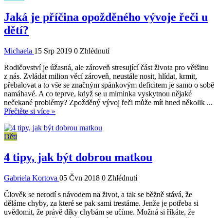
Jaká je příčina opožděného vývoje řeči u
dětí?
Michaela
15 Srp 2019
0 Zhlédnutí
Rodičovství je úžasná, ale zároveň stresující část života pro většinu
z nás. Zvládat milion věcí zároveň, neustále nosit, hlídat, krmit,
přebalovat a to vše se značným spánkovým deficitem je samo o sobě
namáhavé. A co teprve, když se u miminka vyskytnou nějaké
nečekané problémy? Zpožděný vývoj řeči může mít hned několik ...
Přečtěte si více »
Děti
4 tipy, jak být dobrou matkou
Gabriela Kortova
05 Čvn 2018
0 Zhlédnutí
Člověk se nerodí s návodem na život, a tak se běžně stává, že
děláme chyby, za které se pak sami trestáme. Jenže je potřeba si
uvědomit, že právě díky chybám se učíme. Možná si říkáte, že