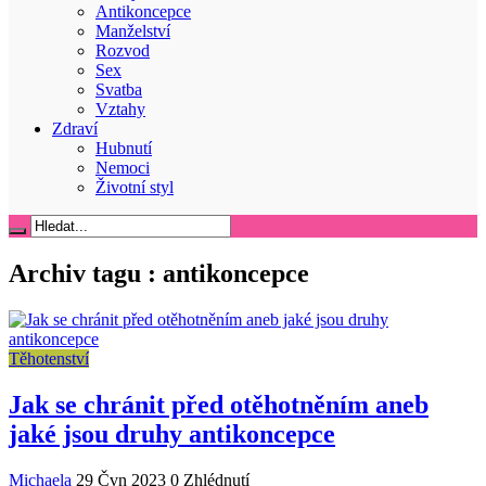
Antikoncepce
Manželství
Rozvod
Sex
Svatba
Vztahy
Zdraví
Hubnutí
Nemoci
Životní styl
Archiv tagu :
antikoncepce
Těhotenství
Jak se chránit před otěhotněním aneb
jaké jsou druhy antikoncepce
Michaela
29 Čvn 2023
0 Zhlédnutí