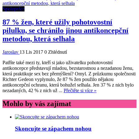
Spolupráce
87 % žen, které užily pohotovostní
pilulku, se chránilo jinou antikoncepční
metodou, která selhala
Jaroslav
13 Lis 2017
0 Zhlédnutí
Patříte také mezi ty, kteří si jako uživatelku pohotovostní
antikoncepce představují mladou, bezstarostnou a nezadanou ženu,
která praktikuje sex bez přemýšlení? Omyl. Z průzkumu společnosti
Richter Gedeon vyplynulo, že 87 % žen použilo nějakou
antikoncepční ochranu, která bohužel selhala. Jen 37 % z nich bylo
nezadaných, 42 % z nich už ...
Přečtěte si více »
Mohlo by vás zajímat
Skoncujte se zápachem nohou