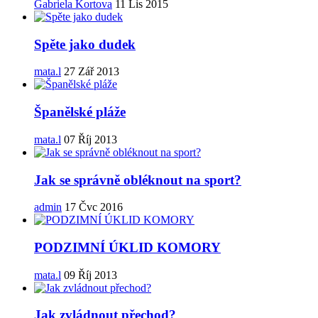
Gabriela Kortova
11 Lis 2015
Spěte jako dudek
mata.l
27 Zář 2013
Španělské pláže
mata.l
07 Říj 2013
Jak se správně obléknout na sport?
admin
17 Čvc 2016
PODZIMNÍ ÚKLID KOMORY
mata.l
09 Říj 2013
Jak zvládnout přechod?