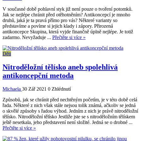
V současné době pohlavní styk již není pouze o tvoření potomků.
Jak se nejlépe chránit před otěhotněním? Antikoncepcí je mnoho
druhů, jaká je ta pravá přímo pro vás? Některé varianty so
představíme a povíme si jejich klady i zápory. Přirozená
antikoncepce Skupina, která vyjde finančně úplně nejlépe. Je totiž
zadarmo. Nevyžaduje ...
Přečtěte si více »
Děti
Nitroděložní tělísko aneb spolehlivá
antikoncepční metoda
Michaela
30 Zář 2021
0 Zhlédnutí
Způsobů, jak se chránit před nechtěným početím, je v této době celá
řada. Některé z nich však stále nejsou tolik známá, ačkoliv se jedná
o skvělé způsoby s řadou výhod. Jedním z nich je právě nitroděložní
tělísko. Nitroděložní tělísko Jestliže jste se s nitroděložním tělískem
ještě nesetkala, jeho představení není složité. Jedná se o drobné ...
Přečtěte si více »