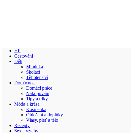
HP
Cestování
Děti
Miminka
Školáci
Těhotenství
Domácnost
Domácí práce
Nakupování
Tipy a triky
Móda a krása
Kosmetika
Oblečení a doplňky
Vlasy, pleť a tělo
Recepty
Sex a vztahy