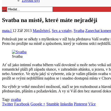
Životní styl
Svatba na místě, které máte nejraději
mata.l
12 Zář 2013
Manželství
,
Sex a vztahy
,
Svatba
Zanechat komen
Pohrávali jste se někdy s myšlenkou v níž byla představa Vaší svatby 
Proto ho prožijte na místě a způsobem, který je vašemu srdci nejbližší
Svatba
Ať už jako intimní svatba během vaší dovolené u moře nebo velká udá
romantické pláži při západu slunce, v zahradním altánku, u jezera, v h
nebo Americe. Ve stylu jaký si vyberete, zda je vašim přáním svatba v
prožít se svými nejbližšími najdou se i snadno dostupná místa v Chorvat
Na výběr je velké množství možností, stačí se jen rozhodnout a hlavně
představám, přáním a požadavkům. A vy si Váš den bez starostí dokona
Tagy
svatba
Twitter
Facebook
Google +
Stumble
linkedin
Pinterest
Více