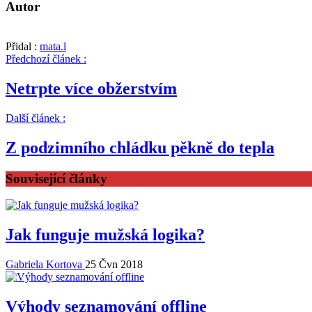
Autor
Přidal :
mata.l
Předchozí článek :
Netrpte více obžerstvím
Další článek :
Z podzimního chládku pěkně do tepla
Související články
Jak funguje mužská logika?
Gabriela Kortova
25 Čvn 2018
Výhody seznamování offline