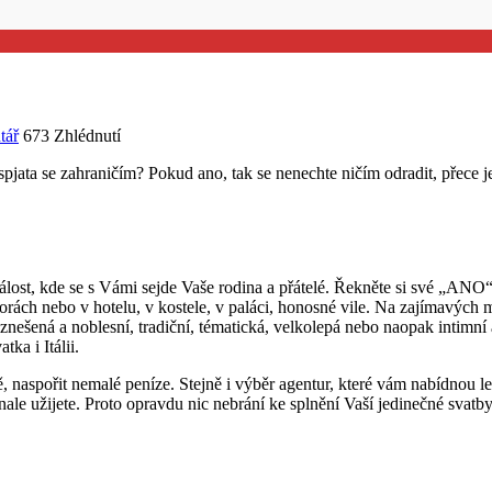
tář
673 Zhlédnutí
spjata se zahraničím? Pokud ano, tak se nenechte ničím odradit, přece j
.
lost, kde se s Vámi sejde Vaše rodina a přátelé. Řekněte si své „ANO
orách nebo v hotelu, v kostele, v paláci, honosné vile. Na zajímavých m
znešená a noblesní, tradiční, tématická, velkolepá nebo naopak intimní
ka i Itálii.
, naspořit nemalé peníze. Stejně i výběr agentur, které vám nabídnou leg
le užijete. Proto opravdu nic nebrání ke splnění Vaší jedinečné svatby