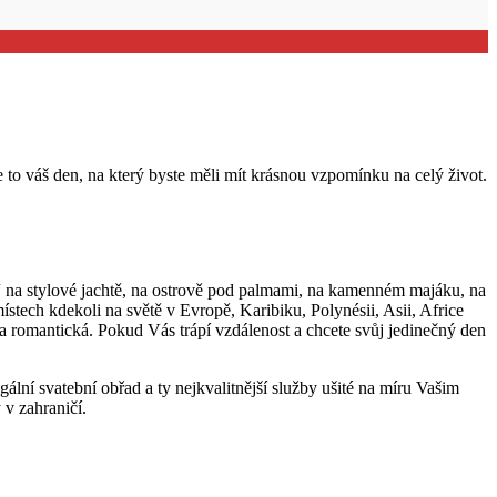
e to váš den, na který byste měli mít krásnou vzpomínku na celý život.
“ na stylové jachtě, na ostrově pod palmami, na kamenném majáku, na
ístech kdekoli na světě v Evropě, Karibiku, Polynésii, Asii, Africe
 a romantická. Pokud Vás trápí vzdálenost a chcete svůj jedinečný den
ální svatební obřad a ty nejkvalitnější služby ušité na míru Vašim
 v zahraničí.