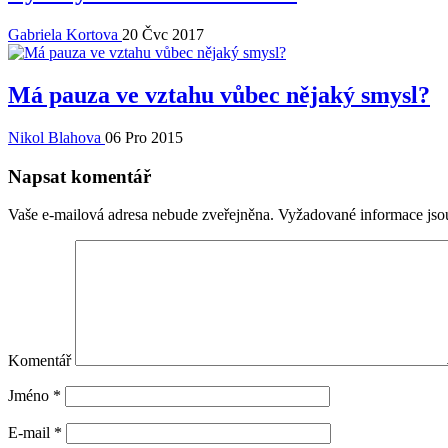
Gabriela Kortova
20 Čvc 2017
Má pauza ve vztahu vůbec nějaký smysl?
Nikol Blahova
06 Pro 2015
Napsat komentář
Vaše e-mailová adresa nebude zveřejněna.
Vyžadované informace js
Komentář
Jméno
*
E-mail
*