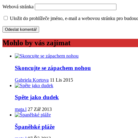
Webová stránka
Uložit do prohlížeče jméno, e-mail a webovou stránku pro budou
Mohlo by vás zajímat
Skoncujte se zápachem nohou
Gabriela Kortova
11 Lis 2015
Spěte jako dudek
mata.l
27 Zář 2013
Španělské pláže