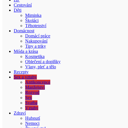
Cestování
Děti
Miminka
Školáci
Těhotenství
Domácnost
Domácí práce
Nakupování
Tipy a triky
Móda a krása
Kosmetika
Oblečení a doplňky
Vlasy, pleť a tělo
Recepty
Sex a vztahy
Antikoncepce
Manželství
Rozvod
Sex
Svatba
Vztahy
Zdraví
Hubnutí
Nemoci