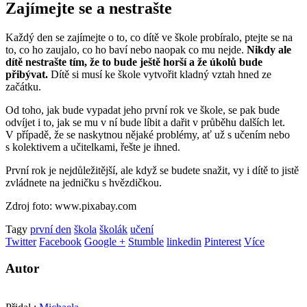
Zajímejte se a nestrašte
Každý den se zajímejte o to, co dítě ve škole probíralo, ptejte se na
to, co ho zaujalo, co ho baví nebo naopak co mu nejde.
Nikdy ale
dítě nestrašte tím, že to bude ještě horší a že úkolů bude
přibývat.
Dítě si musí ke škole vytvořit kladný vztah hned ze
začátku.
Od toho, jak bude vypadat jeho první rok ve škole, se pak bude
odvíjet i to, jak se mu v ní bude líbit a dařit v průběhu dalších let.
V případě, že se naskytnou nějaké problémy, ať už s učením nebo
s kolektivem a učitelkami, řešte je ihned.
První rok je nejdůležitější, ale když se budete snažit, vy i dítě to jistě
zvládnete na jedničku s hvězdičkou.
Zdroj foto: www.pixabay.com
Tagy
první den
škola
školák
učení
Twitter
Facebook
Google +
Stumble
linkedin
Pinterest
Více
Autor