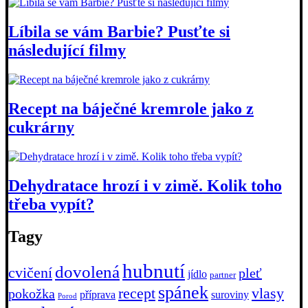
Líbila se vám Barbie? Pusťte si
následující filmy
Recept na báječné kremrole jako z
cukrárny
Dehydratace hrozí i v zimě. Kolik toho
třeba vypít?
Tagy
hubnutí
dovolená
cvičení
pleť
jídlo
partner
spánek
recept
vlasy
pokožka
příprava
suroviny
Porod