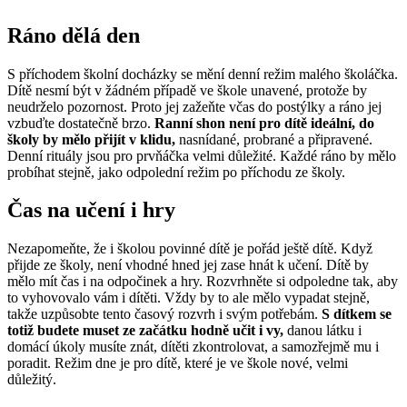
Ráno dělá den
S příchodem školní docházky se mění denní režim malého školáčka.
Dítě nesmí být v žádném případě ve škole unavené, protože by
neudrželo pozornost. Proto jej zažeňte včas do postýlky a ráno jej
vzbuďte dostatečně brzo.
Ranní shon není pro dítě ideální, do
školy by mělo přijít v klidu,
nasnídané, probrané a připravené.
Denní rituály jsou pro prvňáčka velmi důležité. Každé ráno by mělo
probíhat stejně, jako odpolední režim po příchodu ze školy.
Čas na učení i hry
Nezapomeňte, že i školou povinné dítě je pořád ještě dítě. Když
přijde ze školy, není vhodné hned jej zase hnát k učení. Dítě by
mělo mít čas i na odpočinek a hry. Rozvrhněte si odpoledne tak, aby
to vyhovovalo vám i dítěti. Vždy by to ale mělo vypadat stejně,
takže uzpůsobte tento časový rozvrh i svým potřebám.
S dítkem se
totiž budete muset ze začátku hodně učit i vy,
danou látku i
domácí úkoly musíte znát, dítěti zkontrolovat, a samozřejmě mu i
poradit. Režim dne je pro dítě, které je ve škole nové, velmi
důležitý.