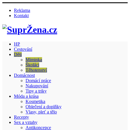
Reklama
Kontakt
HP
Cestování
Děti
Miminka
Školáci
Těhotenství
Domácnost
Domácí práce
Nakupování
Tipy a triky
Móda a krása
Kosmetika
Oblečení a doplňky
Vlasy, pleť a tělo
Recepty
Sex a vztahy
Antikoncepce