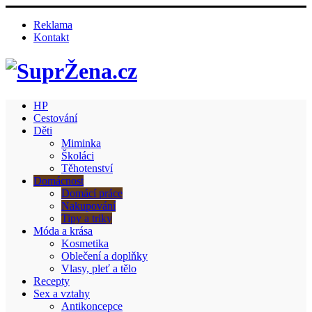
Reklama
Kontakt
HP
Cestování
Děti
Miminka
Školáci
Těhotenství
Domácnost
Domácí práce
Nakupování
Tipy a triky
Móda a krása
Kosmetika
Oblečení a doplňky
Vlasy, pleť a tělo
Recepty
Sex a vztahy
Antikoncepce