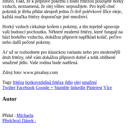
zdraví. Fakt, že k přípravě pokrmů s touto fritézou použijete horký
vzduch, neznamená, že olej vůbec nepoužijete. Pro lepší chuť
pokrmů je třeba přidat alespoň jednu či dvě polévkové lžíce oleje,
každá značka fritézy doporučuje jiné množství.
Horký vzduch cirkuluje košem s pokrmy, a tím tepelně upravuje
vaši budoucí pochoutku. Některé moderní fritézy, které fungují na
bázi horkého vzduchu, dokážou připravit například koláč, pečivo
nebo další pečené pokrmy.
Ať už se rozhodnete pro klasickou variantu nebo pro modernější
druh fritézy, obě vám dokážou připravit dobré a tolik oblíbené
smažené jídlo. Vaše rodina bude nadšená.
Zdroj foto: www.pixabay.com
Tagy
fritéza
horkovzdušná fritéza
jídlo
olej
smažení
Twitter
Facebook
Google +
Stumble
linkedin
Pinterest
Více
Autor
Přidal :
Michaela
Předchozí článek :