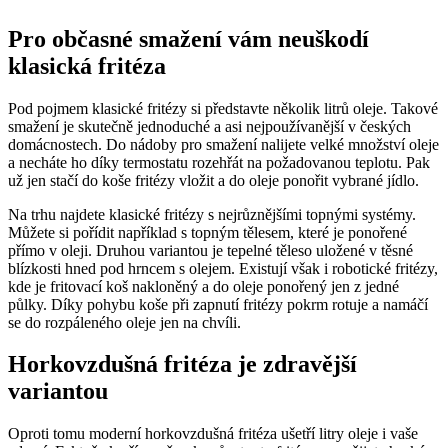
Pro občasné smažení vám neuškodí
klasická fritéza
Pod pojmem klasické fritézy si představte několik litrů oleje. Takové
smažení je skutečně jednoduché a asi nejpoužívanější v českých
domácnostech. Do nádoby pro smažení nalijete velké množství oleje
a necháte ho díky termostatu rozehřát na požadovanou teplotu. Pak
už jen stačí do koše fritézy vložit a do oleje ponořit vybrané jídlo.
Na trhu najdete klasické fritézy s nejrůznějšími topnými systémy.
Můžete si pořídit například s topným tělesem, které je ponořené
přímo v oleji. Druhou variantou je tepelné těleso uložené v těsné
blízkosti hned pod hrncem s olejem. Existují však i robotické fritézy,
kde je fritovací koš nakloněný a do oleje ponořený jen z jedné
půlky. Díky pohybu koše při zapnutí fritézy pokrm rotuje a namáčí
se do rozpáleného oleje jen na chvíli.
Horkovzdušná fritéza je zdravější
variantou
Oproti tomu moderní horkovzdušná fritéza ušetří litry oleje i vaše