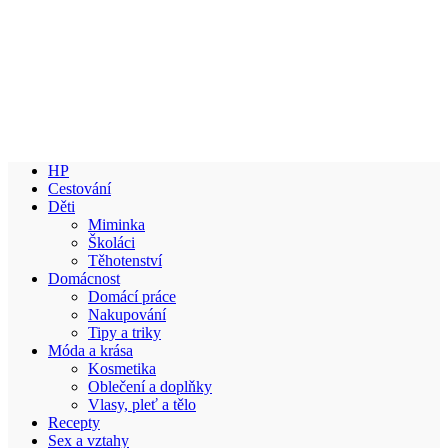
HP
Cestování
Děti
Miminka
Školáci
Těhotenství
Domácnost
Domácí práce
Nakupování
Tipy a triky
Móda a krása
Kosmetika
Oblečení a doplňky
Vlasy, pleť a tělo
Recepty
Sex a vztahy