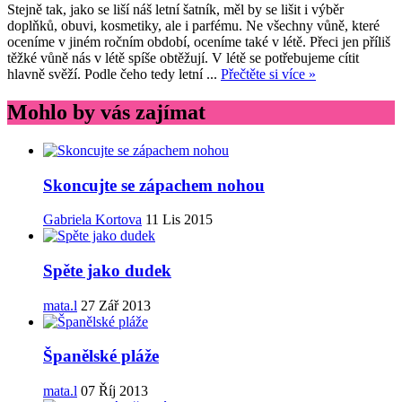
Stejně tak, jako se liší náš letní šatník, měl by se lišit i výběr
doplňků, obuvi, kosmetiky, ale i parfému. Ne všechny vůně, které
oceníme v jiném ročním období, oceníme také v létě. Přeci jen příliš
těžké vůně nás v létě spíše obtěžují. V létě se potřebujeme cítit
hlavně svěží. Podle čeho tedy letní ...
Přečtěte si více »
Mohlo by vás zajímat
Skoncujte se zápachem nohou
Gabriela Kortova
11 Lis 2015
Spěte jako dudek
mata.l
27 Zář 2013
Španělské pláže
mata.l
07 Říj 2013