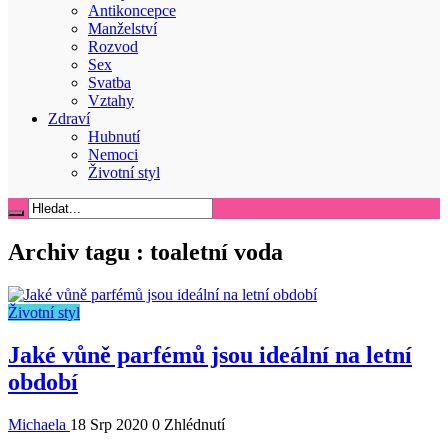
Antikoncepce
Manželství
Rozvod
Sex
Svatba
Vztahy
Zdraví
Hubnutí
Nemoci
Životní styl
Archiv tagu :
toaletní voda
Životní styl
Jaké vůně parfémů jsou ideální na letní
období
Michaela
18 Srp 2020
0 Zhlédnutí