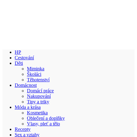
HP
Cestování
Děti
Miminka
Školáci
Těhotenství
Domácnost
Domácí práce
Nakupování
Tipy a triky
Móda a krása
Kosmetika
Oblečení a doplňky
Vlasy, pleť a tělo
Recepty
Sex a vztahy