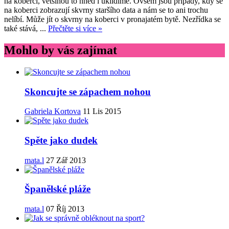
na koberci, většinou to hned i uklidíme. Ovšem jsou případy, kdy se
na koberci zobrazují skvrny staršího data a nám se to ani trochu
nelíbí. Může jít o skvrny na koberci v pronajatém bytě. Nezřídka se
také stává, ...
Přečtěte si více »
Mohlo by vás zajímat
Skoncujte se zápachem nohou
Gabriela Kortova
11 Lis 2015
Spěte jako dudek
mata.l
27 Zář 2013
Španělské pláže
mata.l
07 Říj 2013