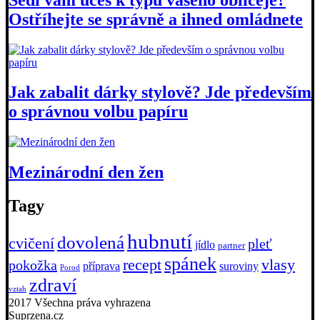
Ostříhejte se správně a ihned omládnete
Jak zabalit dárky stylově? Jde především
o správnou volbu papíru
Mezinárodní den žen
Tagy
hubnutí
dovolená
cvičení
pleť
jídlo
partner
spánek
recept
vlasy
pokožka
příprava
suroviny
Porod
zdraví
vztah
2017 Všechna práva vyhrazena
Suprzena.cz