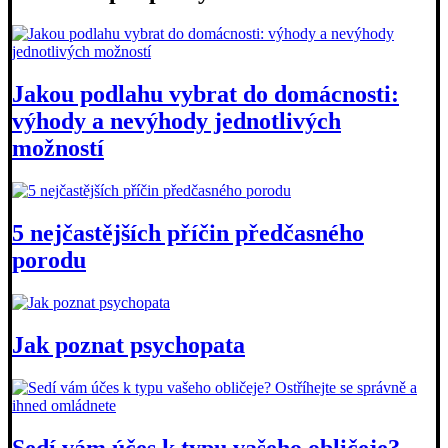
Jakou podlahu vybrat do domácnosti:
výhody a nevýhody jednotlivých
možností
5 nejčastějších příčin předčasného
porodu
Jak poznat psychopata
Sedí vám účes k typu vašeho obličeje?