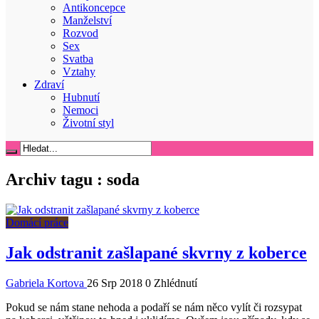
Antikoncepce
Manželství
Rozvod
Sex
Svatba
Vztahy
Zdraví
Hubnutí
Nemoci
Životní styl
Archiv tagu :
soda
Domácí práce
Jak odstranit zašlapané skvrny z koberce
Gabriela Kortova
26 Srp 2018
0 Zhlédnutí
Pokud se nám stane nehoda a podaří se nám něco vylít či rozsypat