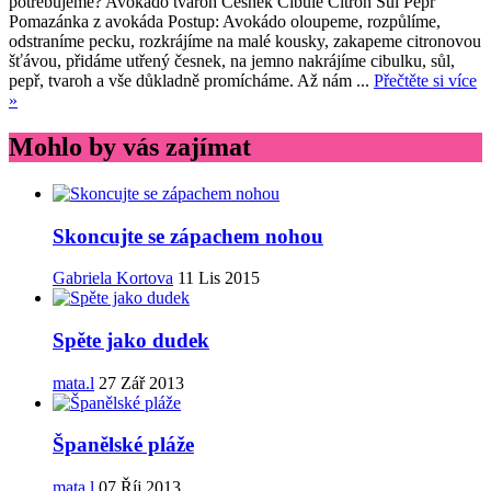
potřebujeme? Avokádo tvaroh Česnek Cibule Citron Sůl Pepř
Pomazánka z avokáda Postup: Avokádo oloupeme, rozpůlíme,
odstraníme pecku, rozkrájíme na malé kousky, zakapeme citronovou
šťávou, přidáme utřený česnek, na jemno nakrájíme cibulku, sůl,
pepř, tvaroh a vše důkladně promícháme. Až nám ...
Přečtěte si více
»
Mohlo by vás zajímat
Skoncujte se zápachem nohou
Gabriela Kortova
11 Lis 2015
Spěte jako dudek
mata.l
27 Zář 2013
Španělské pláže
mata.l
07 Říj 2013