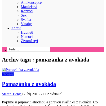
Antikoncepce
Manželství
Rozvod
Sex
Svatba
Vztahy
Zdraví
Hubnutí
Nemoci
Životní styl
Archiv tagu :
pomazánka z avokáda
Recepty
Pomazánka z avokáda
Stefan Tichy
17 Říj 2015
721 Zhlédnutí
Pojďme si připravit lahodnou a zdravou svačinku z avokáda. Co