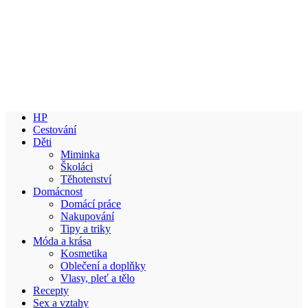
HP
Cestování
Děti
Miminka
Školáci
Těhotenství
Domácnost
Domácí práce
Nakupování
Tipy a triky
Móda a krása
Kosmetika
Oblečení a doplňky
Vlasy, pleť a tělo
Recepty
Sex a vztahy