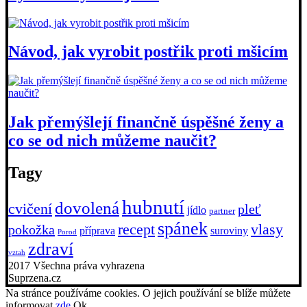
Návod, jak vyrobit postřik proti mšicím
Jak přemýšlejí finančně úspěšné ženy a
co se od nich můžeme naučit?
Tagy
hubnutí
dovolená
cvičení
pleť
jídlo
partner
spánek
recept
vlasy
pokožka
příprava
suroviny
Porod
zdraví
vztah
2017 Všechna práva vyhrazena
Suprzena.cz
Na stránce používáme cookies. O jejich používání se blíže můžete
informovat
zde
Ok