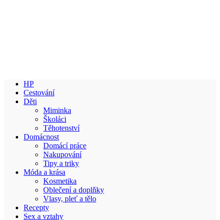
HP
Cestování
Děti
Miminka
Školáci
Těhotenství
Domácnost
Domácí práce
Nakupování
Tipy a triky
Móda a krása
Kosmetika
Oblečení a doplňky
Vlasy, pleť a tělo
Recepty
Sex a vztahy