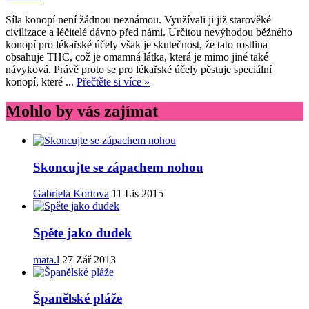
Síla konopí není žádnou neznámou. Využívali ji již starověké
civilizace a léčitelé dávno před námi. Určitou nevýhodou běžného
konopí pro lékařské účely však je skutečnost, že tato rostlina
obsahuje THC, což je omamná látka, která je mimo jiné také
návyková. Právě proto se pro lékařské účely pěstuje speciální
konopí, které ...
Přečtěte si více »
Mohlo by vás zajímat
Skoncujte se zápachem nohou
Gabriela Kortova
11 Lis 2015
Spěte jako dudek
mata.l
27 Zář 2013
Španělské pláže